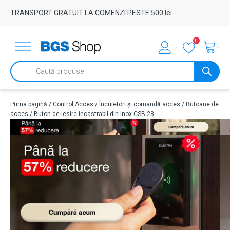
TRANSPORT GRATUIT LA COMENZI PESTE 500 lei
0
Products
search
Prima pagină
/
Control Acces
/
Încuietori și comandă acces
/
Butoane de
acces
/ Buton de iesire incastrabil din inox CSB-28