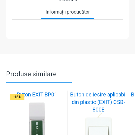
Informații producător
Produse similare
Buton EXIT BP01
Buton de iesire aplicabil
B
-17%
-17%
-17%
-17%
-18%
-18%
-18%
-17%
-17%
-18%
din plastic (EXIT) CSB-
800E