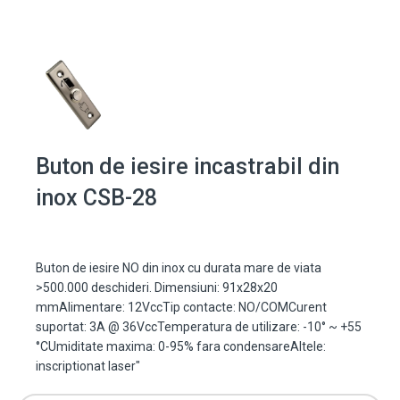
Buton de iesire incastrabil din
inox CSB-28
Buton de iesire NO din inox cu durata mare de viata
>500.000 deschideri. Dimensiuni: 91x28x20
mmAlimentare: 12VccTip contacte: NO/COMCurent
suportat: 3A @ 36VccTemperatura de utilizare: -10° ~ +55
°CUmiditate maxima: 0-95% fara condensareAltele:
inscriptionat laser"