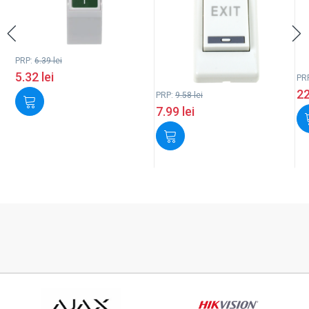
PRP:
6.39
lei
5.32
lei
PR
2
PRP:
9.58
lei
7.99
lei