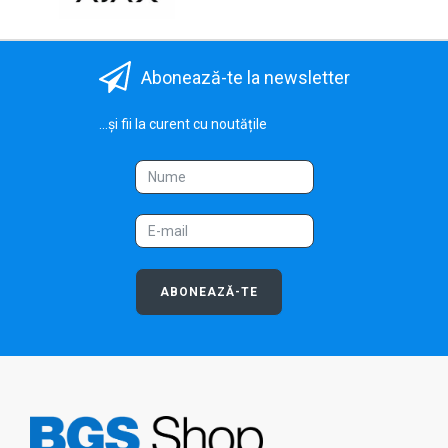
Abonează-te la newsletter
...și fii la curent cu noutățile
ABONEAZĂ-TE