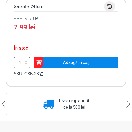
Garanție 24 luni
PRP:
9.58
lei
7.99
lei
În stoc
Cantitate
Adaugă în coș
Buton
de
SKU:
CSB-28
iesire
incastrabil
din
inox
Livrare gratuită
CSB-
28
de la 500 lei