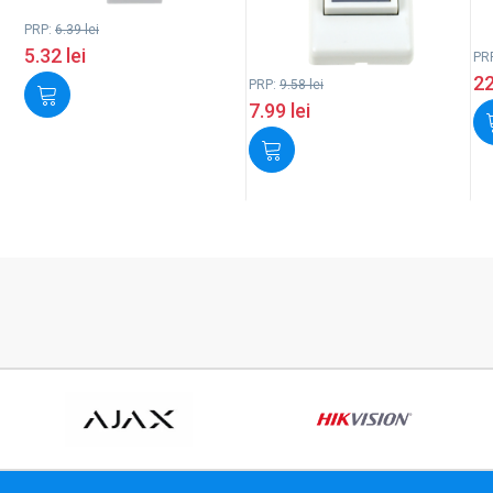
PRP:
6.39
lei
5.32
lei
PR
2
PRP:
9.58
lei
7.99
lei