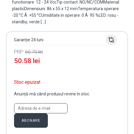
functionare: 12 - 24 VccTip contact: NO/NC/COMMaterial:
plasticDimensiuni: 86 x 55 x 12 mmTemperatura operare:
-20 °C Ã· +55 °CUmiditate in operare: 0 Ã· 95 %LED: rosu -
standby; verde […]
Garanție 24 luni
PRP:
60.70
lei
50.58
lei
Stoc epuizat
Anunță-mă când produsul revine în stoc.
ABONARE