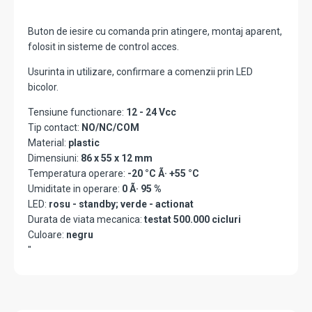
Buton de iesire cu comanda prin atingere, montaj aparent,
folosit in sisteme de control acces.
Usurinta in utilizare, confirmare a comenzii prin LED
bicolor.
Tensiune functionare:
12 - 24 Vcc
Tip contact:
NO/NC/COM
Material:
plastic
Dimensiuni:
86 x 55 x 12 mm
Temperatura operare:
-20 °C Ã· +55 °C
Umiditate in operare:
0 Ã· 95 %
LED:
rosu - standby; verde - actionat
Durata de viata mecanica:
testat 500.000 cicluri
Culoare:
negru
"