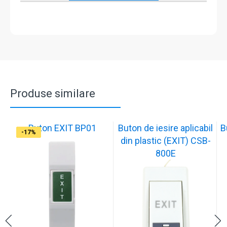
Produse similare
Buton EXIT BP01
Buton de iesire aplicabil
B
-17%
-17%
-17%
-17%
-17%
-18%
-18%
-18%
-17%
-17%
din plastic (EXIT) CSB-
800E