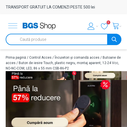
TRANSPORT GRATUIT LA COMENZI PESTE 500 lei
0
Products
search
Prima pagină
/
Control Acces
/
Încuietori și comandă acces
/
Butoane de
acces
/ Buton de iesire Touch, plastic negru, montaj aparent, 12-24 Vcc,
NO-NC-COM, LED, 86 x 55 mm CSB-86-P2