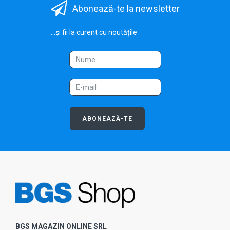
Abonează-te la newsletter
...și fii la curent cu noutățile
ABONEAZĂ-TE
BGS MAGAZIN ONLINE SRL