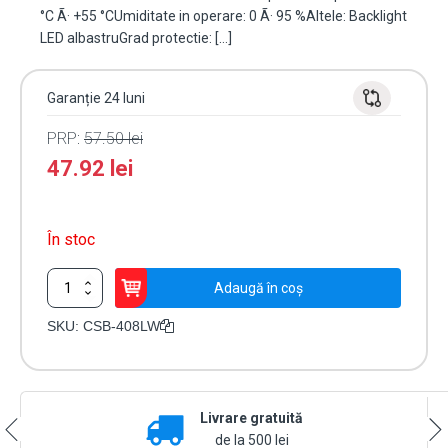
°C Ã· +55 °CUmiditate in operare: 0 Ã· 95 %Altele: Backlight
LED albastruGrad protectie: […]
Garanție 24 luni
PRP:
57.50
lei
47.92
lei
În stoc
Cantitate
Adaugă în coș
Buton
de
SKU:
CSB-408LW
iesire,
montaj
ingropat,
inox,
Livrare gratuită
LED,
NO-
de la 500 lei