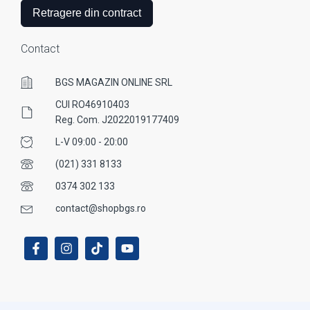
Retragere din contract
Contact
BGS MAGAZIN ONLINE SRL
CUI RO46910403
Reg. Com. J2022019177409
L-V 09:00 - 20:00
(021) 331 8133
0374 302 133
contact@shopbgs.ro