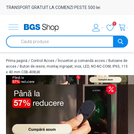
TRANSPORT GRATUIT LA COMENZI PESTE 500 lei
0
Products
search
Prima pagină
/
Control Acces
/
Încuietori și comandă acces
/
Butoane de
acces
/ Buton de iesire, montaj ingropat, inox, LED, NO-NC-COM, IP65, 115
x 40 mm CSB-408LW