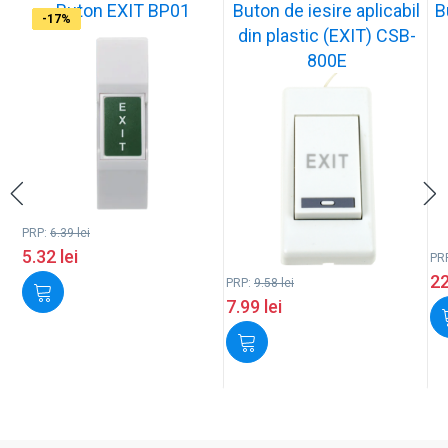
Buton EXIT BP01
Buton de iesire aplicabil
B
-17%
-17%
-17%
-17%
-17%
-18%
-18%
-18%
-17%
-17%
din plastic (EXIT) CSB-
800E
PRP:
6.39
lei
5.32
lei
PR
2
PRP:
9.58
lei
7.99
lei