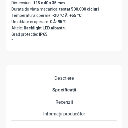
Dimensiuni:
115 x 40 x 35 mm
Durata de viata mecanica:
testat 500.000 cicluri
Temperatura operare:
-20 °C Ã· +55 °C
Umiditate in operare:
0 Ã· 95 %
Altele:
Backlight LED albastru
Grad protectie:
IP65
"
Descriere
Specificații
Recenzii
Informații producător