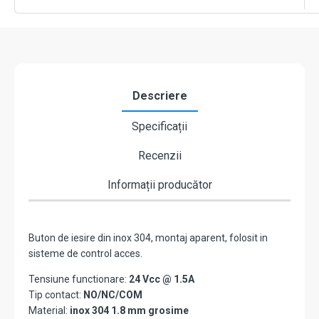
NC-
COM,
IP65,
115
x
40
mm
Descriere
CSB-
408LW
Specificații
Recenzii
Informații producător
Buton de iesire din inox 304, montaj aparent, folosit in
sisteme de control acces.
Tensiune functionare:
24 Vcc @ 1.5A
Tip contact:
NO/NC/COM
Material:
inox 304 1.8 mm grosime