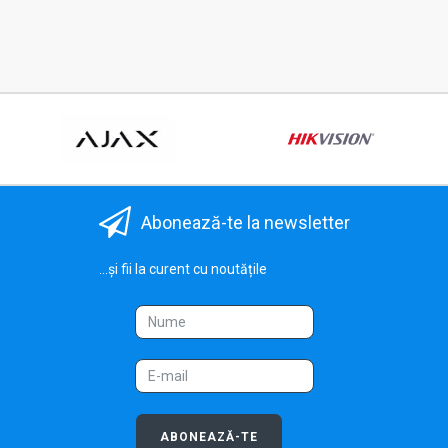
Abonează-te la newsletter
...și fii la curent cu noutățile
ABONEAZĂ-TE