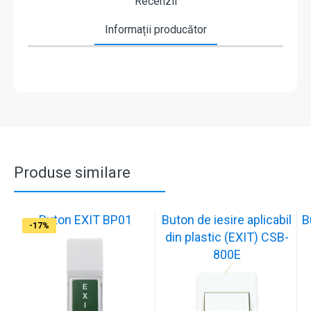
Recenzii
Informații producător
Produse similare
Buton EXIT BP01
Buton de iesire aplicabil
B
-17%
-17%
-17%
-17%
-17%
-18%
-18%
-18%
-17%
-17%
din plastic (EXIT) CSB-
800E