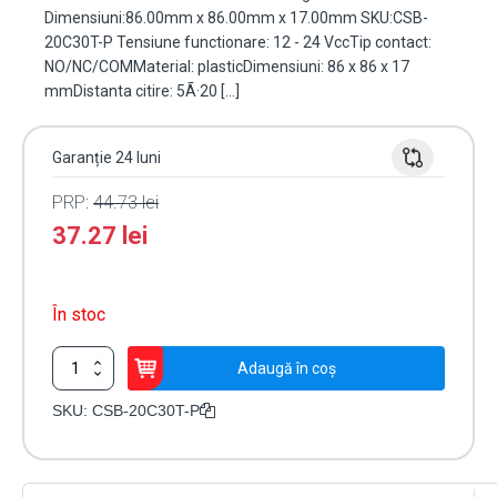
Dimensiuni:86.00mm x 86.00mm x 17.00mm SKU:CSB-
20C30T-P Tensiune functionare: 12 - 24 VccTip contact:
NO/NC/COMMaterial: plasticDimensiuni: 86 x 86 x 17
mmDistanta citire: 5Ã·20 […]
Garanție 24 luni
PRP:
44.73
lei
37.27
lei
În stoc
Cantitate
Adaugă în coș
Buton
de
SKU:
CSB-20C30T-P
iesire
IP64,
Touchless
ajustabil,