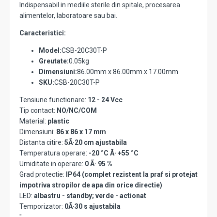
Indispensabil in mediile sterile din spitale, procesarea
alimentelor, laboratoare sau bai.
Caracteristici:
Model:
CSB-20C30T-P
Greutate:
0.05kg
Dimensiuni:
86.00mm x 86.00mm x 17.00mm
SKU:
CSB-20C30T-P
Tensiune functionare:
12 - 24 Vcc
Tip contact:
NO/NC/COM
Material:
plastic
Dimensiuni:
86 x 86 x 17 mm
Distanta citire:
5Ã·20 cm ajustabila
Temperatura operare:
-20 °C Ã· +55 °C
Umiditate in operare:
0 Ã· 95 %
Grad protectie:
IP64 (complet rezistent la praf si protejat
impotriva stropilor de apa din orice directie)
LED:
albastru - standby; verde - actionat
Temporizator:
0Ã·30 s ajustabila