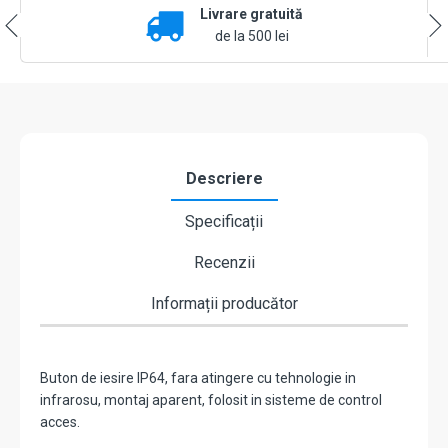
Livrare gratuită
plastic,
montaj
de la 500 lei
aparent,
CSB-
20C30T-
P
Descriere
Specificații
Recenzii
Informații producător
Buton de iesire IP64, fara atingere cu tehnologie in
infrarosu, montaj aparent, folosit in sisteme de control
acces.