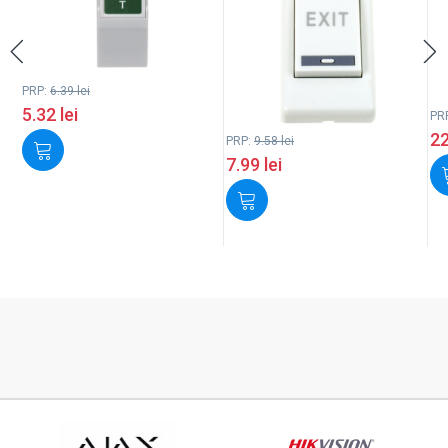
PRP:
6.39
lei
5.32
lei
PR
2
PRP:
9.58
lei
7.99
lei