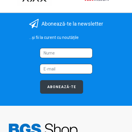
Abonează-te la newsletter
...și fii la curent cu noutățile
ABONEAZĂ-TE