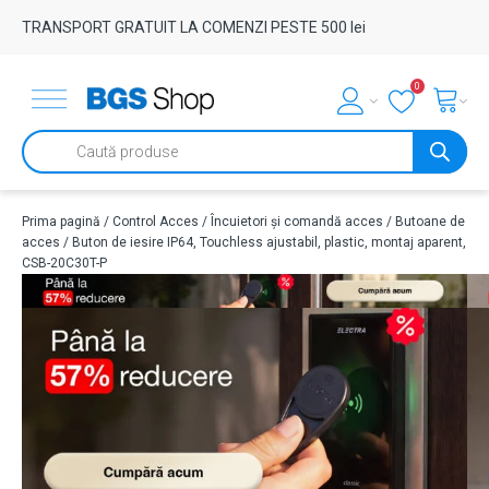
TRANSPORT GRATUIT LA COMENZI PESTE 500 lei
0
Products
search
Prima pagină
/
Control Acces
/
Încuietori și comandă acces
/
Butoane de
acces
/ Buton de iesire IP64, Touchless ajustabil, plastic, montaj aparent,
CSB-20C30T-P