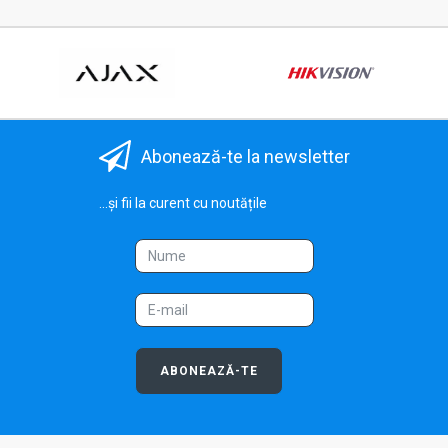
Abonează-te la newsletter
...și fii la curent cu noutățile
ABONEAZĂ-TE