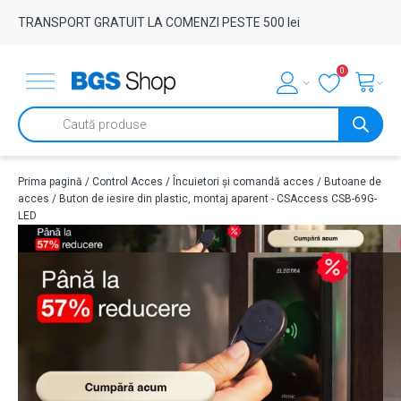
TRANSPORT GRATUIT LA COMENZI PESTE 500 lei
0
Products
search
Prima pagină
/
Control Acces
/
Încuietori și comandă acces
/
Butoane de
acces
/ Buton de iesire din plastic, montaj aparent - CSAccess CSB-69G-
LED