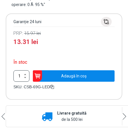
operare: 0 Ã· 95 %"
Garanție 24 luni
PRP:
15.97
lei
13.31
lei
În stoc
Cantitate
Adaugă în coș
Buton
de
SKU:
CSB-69G-LED
iesire
din
plastic,
montaj
Livrare gratuită
aparent
-
de la 500 lei
CSAccess