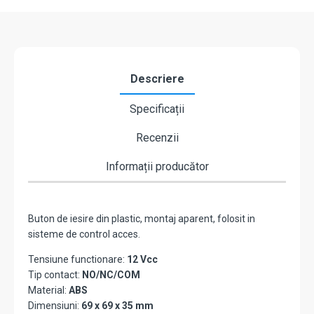
CSB-
69G-
LED
Descriere
Specificații
Recenzii
Informații producător
Buton de iesire din plastic, montaj aparent, folosit in
sisteme de control acces.
Tensiune functionare:
12 Vcc
Tip contact:
NO/NC/COM
Material:
ABS
Dimensiuni:
69 x 69 x 35 mm