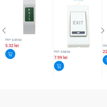
PRP:
6.39
lei
5.32
lei
PR
2
PRP:
9.58
lei
7.99
lei