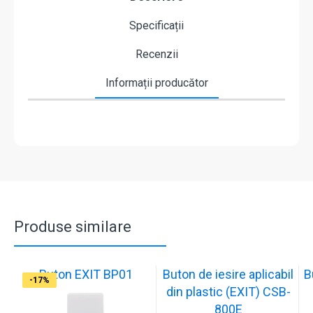
Specificații
Recenzii
Informații producător
Produse similare
Buton EXIT BP01
Buton de iesire aplicabil
B
-17%
-17%
-17%
-17%
-17%
-18%
-18%
-18%
-17%
-17%
din plastic (EXIT) CSB-
800E