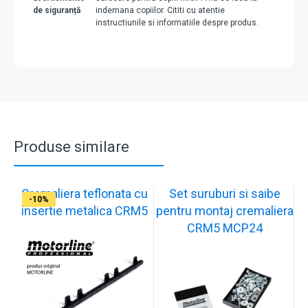
de siguranță
indemana copiilor. Cititi cu atentie
instructiunile si informatiile despre produs.
Produse similare
Cremaliera teflonata cu
Set suruburi si saibe
-9%
-14%
-10%
-12%
-10%
-10%
-10%
-10%
-11%
-10%
insertie metalica CRM5
pentru montaj cremaliera
CRM5 MCP24