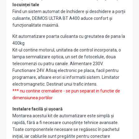
locuinței tale
Fiind un sistem automat de închidere și deschidere a porții
culisante, DEIMOS ULTRA BT A400 aduce confort și
funcționalitate maximă.
Kit automatizare poarta culisanta cu greutatea de pana la
400kg
Kit-ul contine motorul, unitatea de control incorporata, o
lampa semnalizare optica, un set de fotocelule, doua
telecomenzi cu patru canale. Alimentare 230V.
Functionare 24V. Afisaj electronic pe placa, facil pentru
programare, afisare erori si informatii sistem. Limitator
electromagnetic. Destinat unui trafic intens.
*** nu contine cremaliere - se pun separat in functie de
dimensiunea portilor
Instalare facilă și ușoară
Montarea acestui kit de automatizare este simplă și
rapidă, fără a fi necesare cunoștințe tehnice avansate.
Toate componentele necesare se regăsesc în pachetul
inițial, iar cablurile sunt pregătite pentru conectare