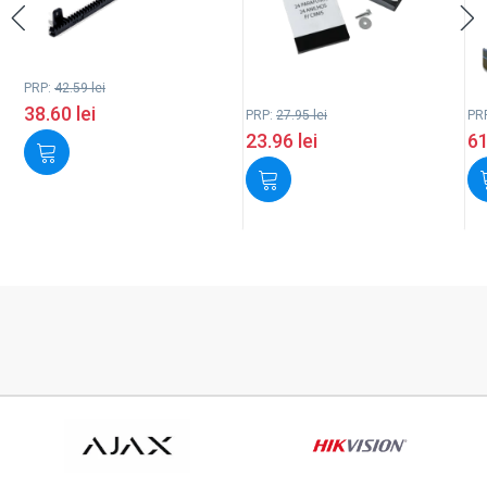
PRP:
42.59
lei
38.60
lei
PRP:
27.95
lei
PR
23.96
lei
6