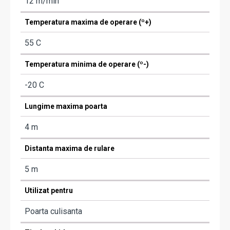
12 m/min
Temperatura maxima de operare (º+)
55 C
Temperatura minima de operare (º-)
-20 C
Lungime maxima poarta
4 m
Distanta maxima de rulare
5 m
Utilizat pentru
Poarta culisanta