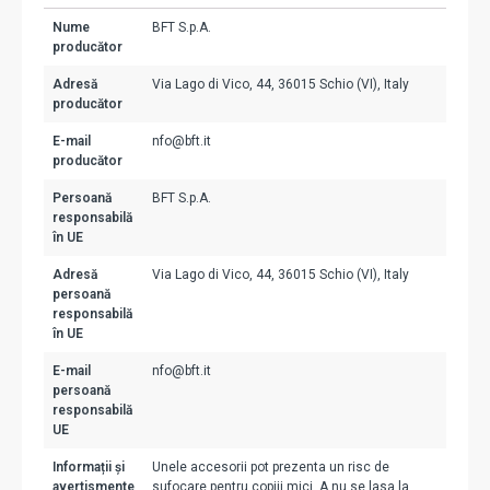
Nume
BFT S.p.A.
producător
Adresă
Via Lago di Vico, 44, 36015 Schio (VI), Italy
producător
E-mail
nfo@bft.it
producător
Persoană
BFT S.p.A.
responsabilă
în UE
Adresă
Via Lago di Vico, 44, 36015 Schio (VI), Italy
persoană
responsabilă
în UE
E-mail
nfo@bft.it
persoană
responsabilă
UE
Informații și
Unele accesorii pot prezenta un risc de
avertismente
sufocare pentru copiii mici. A nu se lasa la