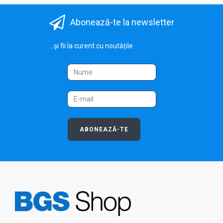
Abonează-te la newsletter
...și fii la curent cu noutățile
ABONEAZĂ-TE