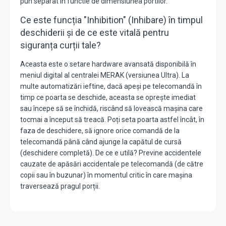
pun separat in functie de dimensiunea portilor.
Ce este funcția "Inhibition" (Inhibare) în timpul
deschiderii și de ce este vitală pentru
siguranța curții tale?
Aceasta este o setare hardware avansată disponibilă în
meniul digital al centralei MERAK (versiunea Ultra). La
multe automatizări ieftine, dacă apeși pe telecomandă în
timp ce poarta se deschide, aceasta se oprește imediat
sau începe să se închidă, riscând să lovească mașina care
tocmai a început să treacă. Poți seta poarta astfel încât, în
faza de deschidere, să ignore orice comandă de la
telecomandă până când ajunge la capătul de cursă
(deschidere completă). De ce e utilă? Previne accidentele
cauzate de apăsări accidentale pe telecomandă (de către
copii sau în buzunar) în momentul critic în care mașina
traversează pragul porții.