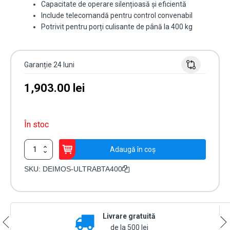
Capacitate de operare silențioasă și eficientă
Include telecomandă pentru control convenabil
Potrivit pentru porți culisante de până la 400 kg
Garanție 24 luni
1,903.00
lei
În stoc
Cantitate
Adaugă în coș
Kit
automatizare
SKU:
DEIMOS-ULTRABTA400
poartă
culisantă
DEIMOS
ULTRA
Livrare gratuită
BT
B400
de la 500 lei