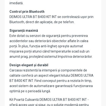
imediată.
Control prin Bluetooth
DEIMOS ULTRA BT B400 KIT INT se controlează ușor prin
Bluetooth, direct din aplicație, de pe telefon.
Siguranță maximă
Este dotat cu senzori de siguranță pentru prevenirea
accidentelor sau deteriorării obiectelor aflate în calea
porții. În plus, funcția anti-îngheț oprește automat
mișcarea porții atunci când temperaturile scad sub un
anumit prag, protejând sistemul împotriva deteriorărilor.
Design elegant și durabil
Carcasa rezistentă la intemperii și componentele de
calitate conferă un aspect elegant kitului DEIMOS ULTRA
BT B400 KIT INT. Fiind conceput pentru a rezista în timp,
acest sistem de automatizare garantează funcționarea
optimă pe o perioadă lungă.
Kit Poartă Culisantă DEIMOS ULTRA BT B400 KIT INT -
oferă acces ușor și sigur, cu o soluție modernă pentru