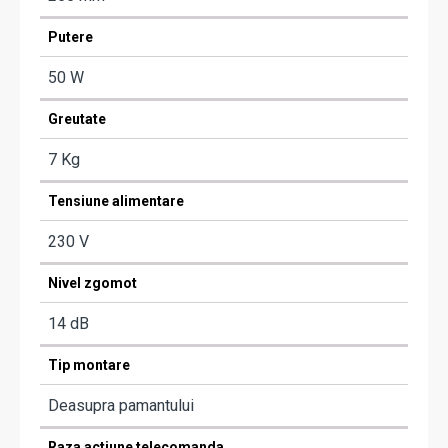
Putere
50 W
Greutate
7 Kg
Tensiune alimentare
230 V
Nivel zgomot
14 dB
Tip montare
Deasupra pamantului
Raza actiune telecomanda