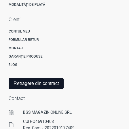
MODALITĂȚI DE PLATĂ
Clienți
CONTUL MEU
FORMULAR RETUR
MONTAJ
GARANȚIE PRODUSE
BLOG
Retragere din contract
Contact
BGS MAGAZIN ONLINE SRL
CUI RO46910403
Reg. Com. J2022019177409