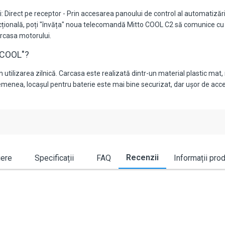
 Direct pe receptor - Prin accesarea panoului de control al automatizări
țională, poți "învăța" noua telecomandă Mitto COOL C2 să comunice cu 
arcasa motorului.
 "COOL"?
tilizarea zilnică. Carcasa este realizată dintr-un material plastic mat,
menea, locașul pentru baterie este mai bine securizat, dar ușor de acce
Recenzii
iere
Specificații
FAQ
Informații pro