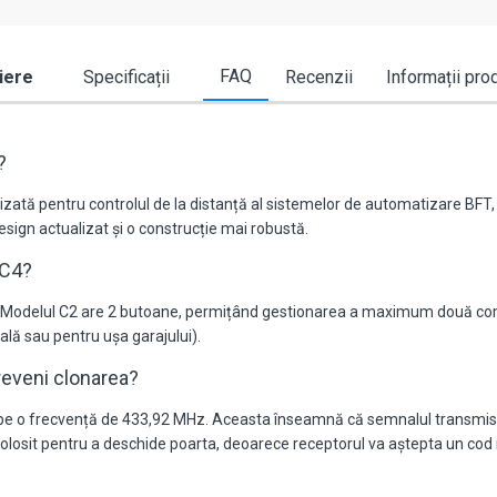
FAQ
iere
Specificații
Recenzii
Informații pro
?
zată pentru controlul de la distanță al sistemelor de automatizare BFT, 
sign actualizat și o construcție mai robustă.
 C4?
le. Modelul C2 are 2 butoane, permițând gestionarea a maximum două co
nală sau pentru ușa garajului).
reveni clonarea?
pe o frecvență de 433,92 MHz. Aceasta înseamnă că semnalul transmis es
olosit pentru a deschide poarta, deoarece receptorul va aștepta un cod n