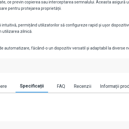
, ce previn copierea sau interceptarea semnalului. Aceasta asigură un n
sare pentru protejarea proprietății.
itivă, permițând utilizatorilor să configureze rapid și ușor dispozitiv
 utilizarea zilnică.
 automatizare, făcând-o un dispozitiv versatil și adaptabil la diverse n
Specificații
iere
FAQ
Recenzii
Informații pro