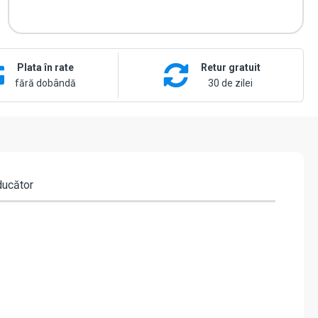
Plata în rate
Retur gratuit
fără dobândă
30 de zilei
ducător