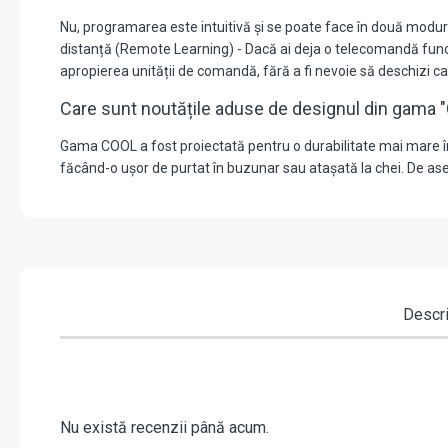
Nu, programarea este intuitivă și se poate face în două moduri:
distanță (Remote Learning) - Dacă ai deja o telecomandă func
apropierea unității de comandă, fără a fi nevoie să deschizi c
Care sunt noutățile aduse de designul din gama
Gama COOL a fost proiectată pentru o durabilitate mai mare în u
făcând-o ușor de purtat în buzunar sau atașată la chei. De ase
Descr
Nu există recenzii până acum.