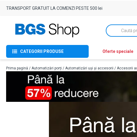
TRANSPORT GRATUIT LA COMENZI PESTE 500 lei
Products
search
CATEGORII PRODUSE
Oferte speciale
Prima pagină
/
Automatizări porți
/
Automatizări uși și accesorii
/
Accesorii au