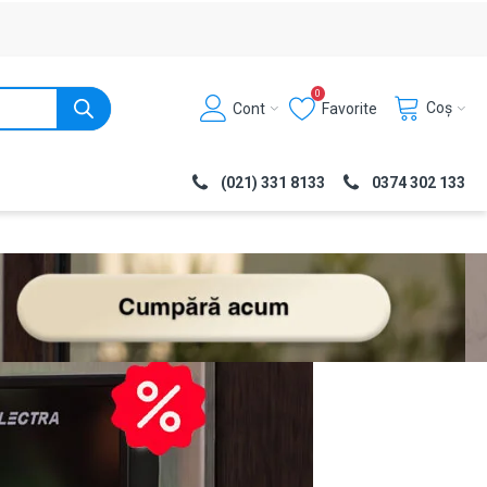
0
Coș
Cont
Favorite
(021) 331 8133
0374 302 133