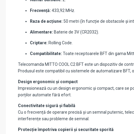
Frecvență:
433,92 MHz.
Raza de acțiune:
50 metri (în funcție de obstacole și in
Alimentare:
Baterie de 3V (CR2032).
Criptare:
Rolling Code.
Compatibilitate:
Toate receptoarele BFT din gama Mitt
Telecomanda MITTO COOL C2 BFT este un dispozitiv de control m
Produsul este compatibil cu sistemele de automatizare BFT, of
Design ergonomic și compact
Impresionează cu un design ergonomic și compact, care se potri
porților automate fără efort.
Conectivitate sigură și fiabilă
Cu o frecvență de operare precisă și un semnal puternic, tel
interferențe sau probleme de semnal.
Protecție împotriva copierii și securitate sporită