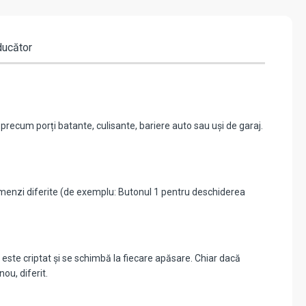
ducător
precum porți batante, culisante, bariere auto sau uși de garaj.
menzi diferite (de exemplu: Butonul 1 pentru deschiderea
te criptat și se schimbă la fiecare apăsare. Chiar dacă
ou, diferit.