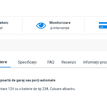
tehnic
Monitorizare
it
și intervenție
iere
Specificații
FAQ
Recenzii
Informații pro
artă de garaj sau porți automate
re 12V cu o baterie de tip 23A. Culoare albastru.