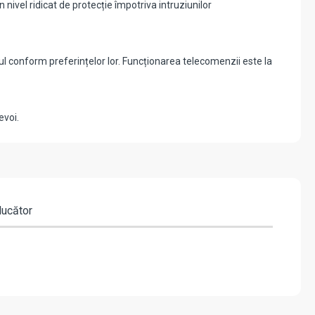
ivel ridicat de protecție împotriva intruziunilor
ul conform preferințelor lor. Funcționarea telecomenzii este la
evoi.
ducător