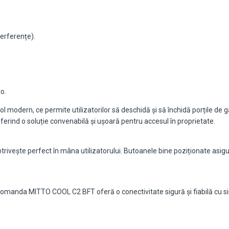
terferențe).
o.
odern, ce permite utilizatorilor să deschidă și să închidă porțile de g
erind o soluție convenabilă și ușoară pentru accesul în proprietate.
vește perfect în mâna utilizatorului. Butoanele bine poziționate asigură 
ecomanda MITTO COOL C2 BFT oferă o conectivitate sigură și fiabilă cu 