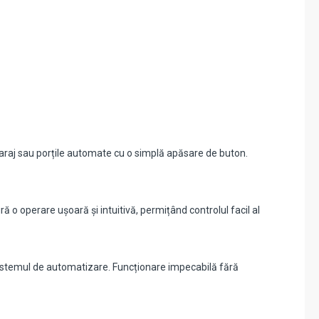
araj sau porțile automate cu o simplă apăsare de buton.
o operare ușoară și intuitivă, permițând controlul facil al
sistemul de automatizare. Funcționare impecabilă fără