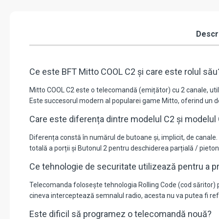
Descr
Ce este BFT Mitto COOL C2 și care este rolul său
Mitto COOL C2 este o telecomandă (emițător) cu 2 canale, utili
Este succesorul modern al popularei game Mitto, oferind un de
Care este diferența dintre modelul C2 și modelul
Diferența constă în numărul de butoane și, implicit, de cana
totală a porții și Butonul 2 pentru deschiderea parțială / pieto
Ce tehnologie de securitate utilizează pentru a p
Telecomanda folosește tehnologia Rolling Code (cod săritor) 
cineva interceptează semnalul radio, acesta nu va putea fi ref
Este dificil să programez o telecomandă nouă?