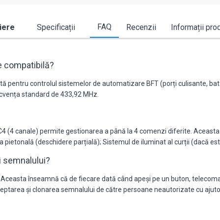
FAQ
iere
Specificații
Recenzii
Informații pro
e compatibilă?
ă pentru controlul sistemelor de automatizare BFT (porți culisante, bata
ecvența standard de 433,92 MHz.
4 (4 canale) permite gestionarea a până la 4 comenzi diferite. Aceast
 pietonală (deschidere parțială); Sistemul de iluminat al curții (dacă es
i semnalului?
. Aceasta înseamnă că de fiecare dată când apeși pe un buton, telecom
rceptarea și clonarea semnalului de către persoane neautorizate cu ajuto