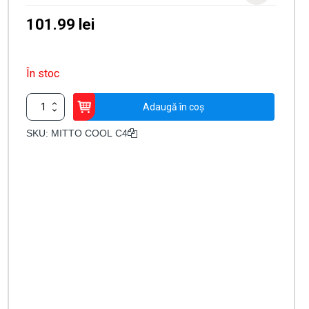
101.99
lei
În stoc
Cantitate
Adaugă în coș
Telecomandă
automatizare
SKU:
MITTO COOL C4
BFT
Mitto
COOL
C4,
4
butoane