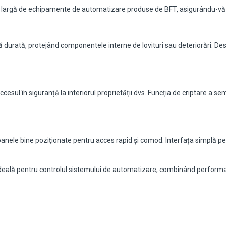
rgă de echipamente de automatizare produse de BFT, asigurându-vă vers
 durată, protejând componentele interne de lovituri sau deteriorări. Des
esul în siguranță la interiorul proprietății dvs. Funcția de criptare a s
ele bine poziționate pentru acces rapid și comod. Interfața simplă permi
lă pentru controlul sistemului de automatizare, combinând performanța 