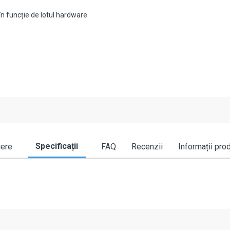
n funcție de lotul hardware.
Specificații
iere
FAQ
Recenzii
Informații pro