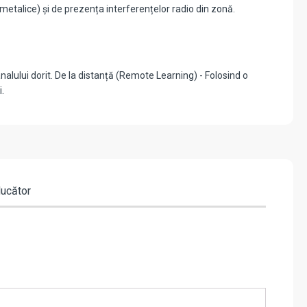
metalice) și de prezența interferențelor radio din zonă.
lului dorit. De la distanță (Remote Learning) - Folosind o
.
ducător