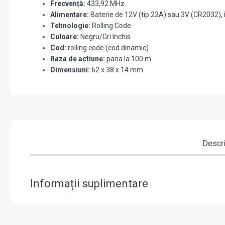
Frecvență:
433,92 MHz.
Alimentare:
Baterie de 12V (tip 23A) sau 3V (CR2032), î
Tehnologie:
Rolling Code.
Culoare:
Negru/Gri închis.
Cod:
rolling code (cod dinamic)
Raza de actiune:
pana la 100 m
Dimensiuni:
62 x 38 x 14 mm
Descr
Informații suplimentare