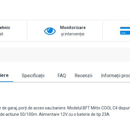
tehnic
Monitorizare
it
și intervenție
iere
Specificații
FAQ
Recenzii
Informații pro
de garaj, porți de acces sau bariere. Modelul BFT Mitto COOL C4 dispune
de actiune 50/100m. Alimentare 12V cu o baterie de tip 23A.