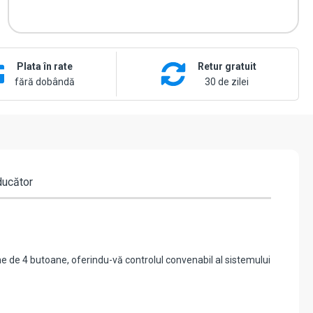
Plata în rate
Retur gratuit
fără dobândă
30 de zilei
ducător
 de 4 butoane, oferindu-vă controlul convenabil al sistemului