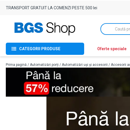
TRANSPORT GRATUIT LA COMENZI PESTE 500 lei
Products
search
CATEGORII PRODUSE
Oferte speciale
Prima pagină
/
Automatizări porți
/
Automatizări uși și accesorii
/
Accesorii au