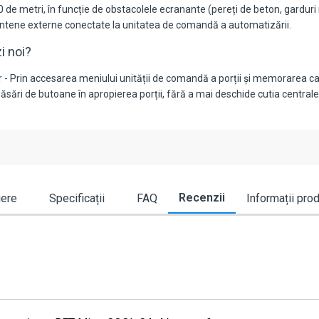
 de metri, în funcție de obstacolele ecranante (pereți de beton, garduri 
ntene externe conectate la unitatea de comandă a automatizării.
i noi?
- Prin accesarea meniului unității de comandă a porții și memorarea cana
ări de butoane în apropierea porții, fără a mai deschide cutia centralei
Recenzii
iere
Specificații
FAQ
Informații pro