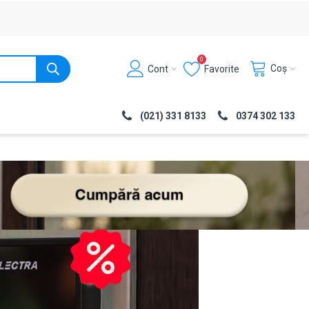
0
Coș
Cont
Favorite
(021) 331 8133
0374 302 133