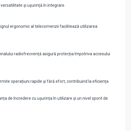
atilitate și ușurință în integrare.
ignul ergonomic al telecomenzii facilitează utilizarea
emnalului radiofrecvență asigură protecția împotriva accesului
te operațiuni rapide și fără efort, contribuind la eficiența
de încredere cu ușurința în utilizare și un nivel sporit de