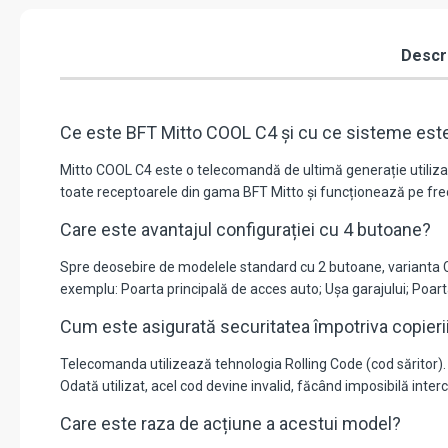
Descr
Ce este BFT Mitto COOL C4 și cu ce sisteme est
Mitto COOL C4 este o telecomandă de ultimă generație utilizat
toate receptoarele din gama BFT Mitto și funcționează pe fr
Care este avantajul configurației cu 4 butoane?
Spre deosebire de modelele standard cu 2 butoane, varianta C
exemplu: Poarta principală de acces auto; Ușa garajului; Poarta
Cum este asigurată securitatea împotriva copieri
Telecomanda utilizează tehnologia Rolling Code (cod săritor)
Odată utilizat, acel cod devine invalid, făcând imposibilă inte
Care este raza de acțiune a acestui model?