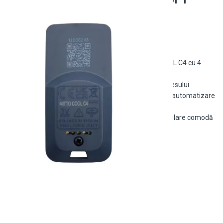
Mitto COOL C4, 4 butoane
Telecomandă de automatizare BFT Mitto COOL C4 cu 4
butoane
Funcționalitate excelentă pentru controlul accesului
Compatibilitate extinsă cu diverse sisteme de automatizare
Foarte ușor de programat și utilizat
Design compact și ergonomic pentru o manipulare comodă