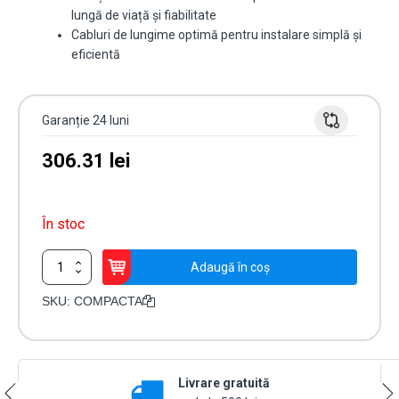
lungă de viață și fiabilitate
Cabluri de lungime optimă pentru instalare simplă și
eficientă
Garanție 24 luni
306.31
lei
În stoc
Cantitate
Adaugă în coș
Fotocelule
COMPACTA
SKU:
COMPACTA
reglabile
orizontal
la
180
Livrare gratuită