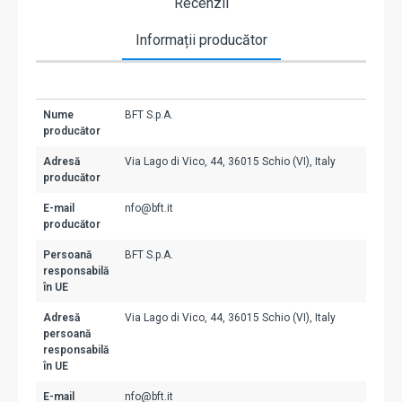
Recenzii
Informații producător
Nume
BFT S.p.A.
producător
Adresă
Via Lago di Vico, 44, 36015 Schio (VI), Italy
producător
E-mail
nfo@bft.it
producător
Persoană
BFT S.p.A.
responsabilă
în UE
Adresă
Via Lago di Vico, 44, 36015 Schio (VI), Italy
persoană
responsabilă
în UE
E-mail
nfo@bft.it