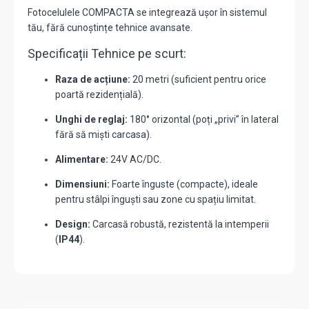
Fotocelulele COMPACTA se integrează ușor în sistemul
tău, fără cunoștințe tehnice avansate.
Specificații Tehnice pe scurt:
Raza de acțiune:
20 metri (suficient pentru orice
poartă rezidențială).
Unghi de reglaj:
180° orizontal (poți „privi” în lateral
fără să miști carcasa).
Alimentare:
24V AC/DC.
Dimensiuni:
Foarte înguste (compacte), ideale
pentru stâlpi înguști sau zone cu spațiu limitat.
Design:
Carcasă robustă, rezistentă la intemperii
(
IP44
).