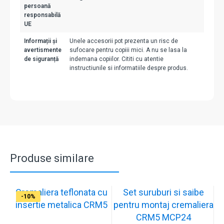
persoană
responsabilă
UE
Informații și
Unele accesorii pot prezenta un risc de
avertismente
sufocare pentru copiii mici. A nu se lasa la
de siguranță
indemana copiilor. Cititi cu atentie
instructiunile si informatiile despre produs.
Produse similare
Cremaliera teflonata cu
Set suruburi si saibe
-9%
-14%
-10%
-12%
-10%
-10%
-10%
-10%
-11%
-10%
insertie metalica CRM5
pentru montaj cremaliera
CRM5 MCP24