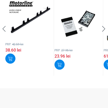
PRP:
42.59
lei
38.60
lei
PRP:
27.95
lei
PR
23.96
lei
6