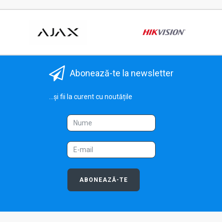
Abonează-te la newsletter
...și fii la curent cu noutățile
ABONEAZĂ-TE