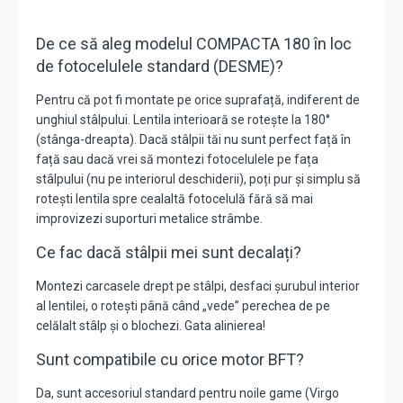
De ce să aleg modelul COMPACTA 180 în loc
de fotocelulele standard (DESME)?
Pentru că
pot fi montate pe orice suprafață
,
indiferent de
unghiul stâlpului.
Lentila interioară se rotește la
180°
(stânga-dreapta).
Dacă stâlpii tăi nu sunt perfect față în
față sau dacă vrei să montezi fotocelulele pe fața
stâlpului (nu pe interiorul deschiderii),
poți pur și simplu să
rotești lentila spre cealaltă fotocelulă fără să mai
improvizezi suporturi metalice strâmbe.
Ce fac dacă stâlpii mei sunt decalați?
Montezi carcasele drept pe stâlpi, desfaci șurubul interior
al lentilei, o rotești până când „vede” perechea de pe
celălalt stâlp și o blochezi. Gata alinierea!
Sunt compatibile cu orice motor BFT?
Da, sunt accesoriul standard pentru noile game (Virgo