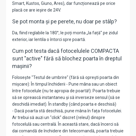
Smart, Kustos, Giuno, Ares), dar funcționează pe orice
placă ce are ieșire de 24V.
Se pot monta și pe perete, nu doar pe stâlp?
Da, fiind reglabile la 180°, le poți monta „la față” pe zidul
exterior, iar lentila o întorci spre poartă.
Cum pot testa dacă fotocelulele COMPACTA
sunt "active" fără să blochez poarta în dreptul
mașinii?
Folosește "Testul de umbrire" (fără să oprești poarta din
mișcare): În timpul închiderii - Pune mâna sau un obiect
între fotocelule (nu te apropia de poartă!). Poarta trebuie
să se oprească instantaneu și să inverseze sensul (să se
deschidă imediat). În standby (când poarta e deschisă)
- Dacă poarta stă deschisă, pune mâna în fața fotocelulei.
Ar trebui să auzi un "click" discret (releul) dinspre
fotocelulă sau centrală. În această stare, dacă încerci să
dai comandă de închidere din telecomandă, poarta trebuie