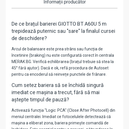
Informații producător
De ce brațul barierei GIOTTO BT A60U 5 m
trepidează puternic sau "sare" la finalul cursei
de deschidere?
Arcul de balansare este prea strâns sau funcția de
încetinire (braking) nu este configurată corect în centrala
MERAK BG. Verifică echilibrarea (brațul trebuie să stea la
45° fără ajutor). Dacă e ok, refă procedura de Autoset
pentru ca encoderul să reinvețe punctele de frânare.
Cum setez bariera să se închidă singură
imediat ce mașina a trecut, fără să mai
aștepte timpul de pauză?
Activează funcția "Logic: PCA" (Close After Photocell) din
meniul centralei. Imediat ce fotocelulele detectează că
mașina a eliberat zona, bariera primește comandă de