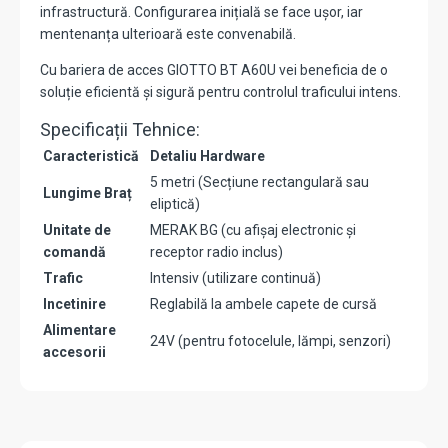
infrastructură. Configurarea inițială se face ușor, iar
mentenanța ulterioară este convenabilă.
Cu bariera de acces GIOTTO BT A60U vei beneficia de o
soluție eficientă și sigură pentru controlul traficului intens.
Specificații Tehnice:
Caracteristică
Detaliu Hardware
5 metri (Secțiune rectangulară sau
Lungime Braț
eliptică)
Unitate de
MERAK BG (cu afișaj electronic și
comandă
receptor radio inclus)
Trafic
Intensiv (utilizare continuă)
Incetinire
Reglabilă la ambele capete de cursă
Alimentare
24V (pentru fotocelule, lămpi, senzori)
accesorii