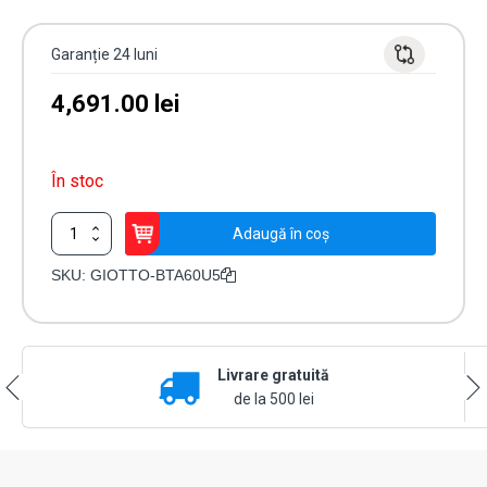
Garanție 24 luni
4,691.00
lei
În stoc
Cantitate
Adaugă în coș
Barieră
acces
SKU:
GIOTTO-BTA60U5
pentru
trafic
intens
GIOTTO
Livrare gratuită
BT
A60U
de la 500 lei
5m