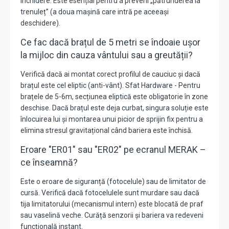
închidere. Este esențial pentru a preveni „pătrunderea la
trenuleț” (a doua mașină care intră pe aceeași
deschidere).
Ce fac dacă brațul de 5 metri se îndoaie ușor
la mijloc din cauza vântului sau a greutății?
Verifică dacă ai montat corect profilul de cauciuc și dacă
brațul este cel eliptic (anti-vânt). Sfat Hardware - Pentru
brațele de 5-6m, secțiunea eliptică este obligatorie în zone
deschise. Dacă brațul este deja curbat, singura soluție este
înlocuirea lui și montarea unui picior de sprijin fix pentru a
elimina stresul gravitațional când bariera este închisă.
Eroare "ER01" sau "ER02" pe ecranul MERAK –
ce înseamnă?
Este o eroare de siguranță (fotocelule) sau de limitator de
cursă. Verifică dacă fotocelulele sunt murdare sau dacă
tija limitatorului (mecanismul intern) este blocată de praf
sau vaselină veche. Curăță senzorii și bariera va redeveni
funcțională instant.