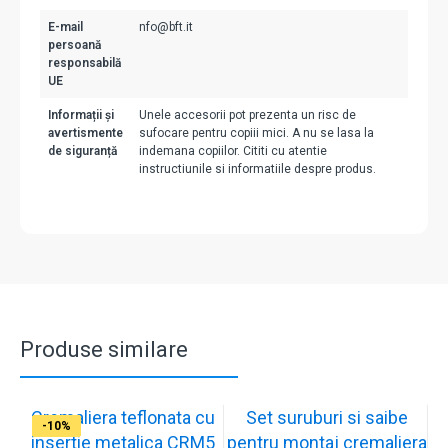
E-mail
nfo@bft.it
persoană
responsabilă
UE
Informații și
Unele accesorii pot prezenta un risc de
avertismente
sufocare pentru copiii mici. A nu se lasa la
de siguranță
indemana copiilor. Cititi cu atentie
instructiunile si informatiile despre produs.
Produse similare
Cremaliera teflonata cu
Set suruburi si saibe
-9%
-14%
-10%
-12%
-10%
-10%
-10%
-10%
-11%
-10%
insertie metalica CRM5
pentru montaj cremaliera