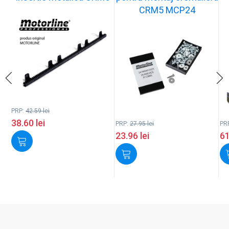
CRM5 MCP24
PRP:
42.59
lei
38.60
lei
PRP:
27.95
lei
PR
23.96
lei
6