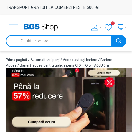
TRANSPORT GRATUIT LA COMENZI PESTE 500 lei
0
Products
search
Prima pagină
/
Automatizări porți
/
Acces auto și bariere
/
Bariere
Acces
/ Barieră acces pentru trafic intens GIOTTO BT A60U 5m