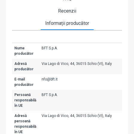
Recenzii
Informații producător
Nume
BFT S.p.A.
producător
Adresă
Via Lago di Vico, 44, 36015 Schio (VI), Italy
producător
E-mail
nfo@bft.it
producător
Persoană
BFT S.p.A.
responsabilă
în UE
Adresă
Via Lago di Vico, 44, 36015 Schio (VI), Italy
persoană
responsabilă
în UE