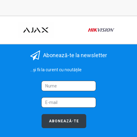
Abonează-te la newsletter
...și fii la curent cu noutățile
ABONEAZĂ-TE