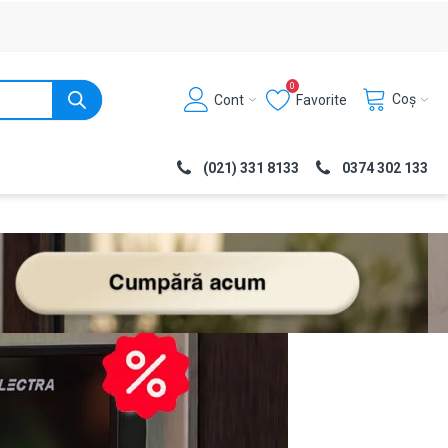
0
Coș
Cont
Favorite
(021) 331 8133
0374 302 133