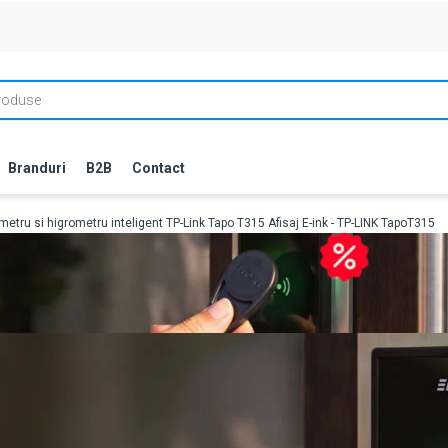
Branduri
B2B
Contact
etru si higrometru inteligent TP-Link Tapo T315 Afisaj E-ink - TP-LINK TapoT315