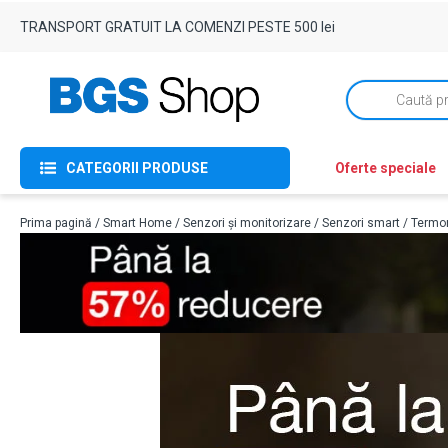
TRANSPORT GRATUIT LA COMENZI PESTE 500 lei
Products
search
CATEGORII PRODUSE
Oferte speciale
Prima pagină
/
Smart Home
/
Senzori și monitorizare
/
Senzori smart
/ Termom