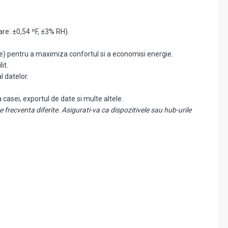
re: ±0,54 ºF, ±3% RH).
tele) pentru a maximiza confortul si a economisi energie.
it.
l datelor.
casei, exportul de date si multe altele.
frecventa diferite. Asigurati-va ca dispozitivele sau hub-urile