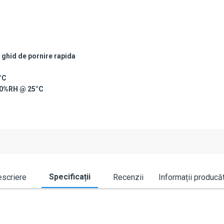
 ghid de pornire rapida
°C
80%RH @ 25°C
Specificații
scriere
Recenzii
Informații producă