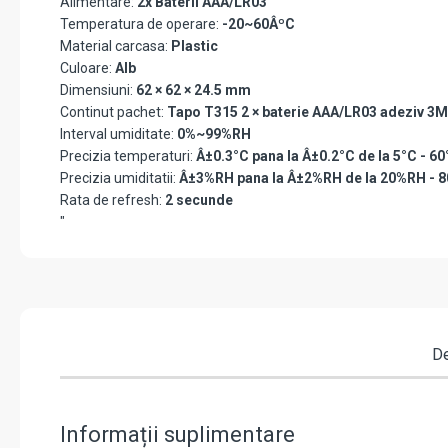
Alimentare:
2x Baterii AAA/LR03
Temperatura de operare:
-20~60ÂºC
Material carcasa:
Plastic
Culoare:
Alb
Dimensiuni:
62 × 62 × 24.5 mm
Continut pachet:
Tapo T315 2 × baterie AAA/LR03 adeziv 3M
Interval umiditate:
0%~99%RH
Precizia temperaturi:
Â±0.3°C pana la Â±0.2°C de la 5°C - 60
Precizia umiditatii:
Â±3%RH pana la Â±2%RH de la 20%RH - 
Rata de refresh:
2 secunde
"
De
Informații suplimentare