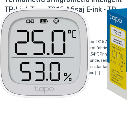
TP-Link Tapo T315 Afisaj E-ink - TP-
LINK TapoT315
Termometru si higrometru inteligent TP-Link Tapo T315 Afisaj E-
ink - TP-LINK - Necesita Hub Tapo Senzorul integrat fabricat in
Elvetia are o precizie tipica de ±3%RH, ±0,3°C / 0,54°F. Prin
obtinerea si actualizarea datelor la fiecare 2 secunde, senzorul va
ofera informatii actuale precise. Primiti notificari instantanee prin
aplicatie atunci cand nivelurile de temperatura sau […]