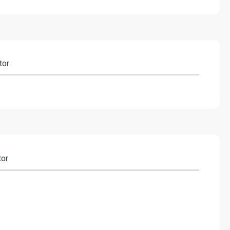
tor
tor