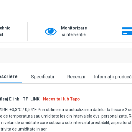
tehnic
Monitorizare
it
și intervenție
scriere
Specificații
Recenzii
Informații producă
isaj E-ink - TP-LINK -
Necesita Hub Tapo
3%RH, ±0,3°C / 0,54°F. Prin obtinerea si actualizarea datelor la fiecare 2
rile de temperatura sau umiditate ies din intervalele dvs. personalizate. R
iveluri de umiditate care coboara sub intervalul prestabilit, aspiratorul 
rivita de umiditate in aer.