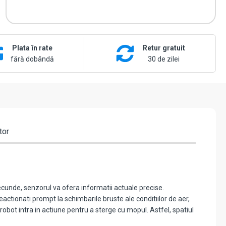
TapoT315
Plata în rate
Retur gratuit
fără dobândă
30 de zilei
tor
 secunde, senzorul va ofera informatii actuale precise.
eactionati prompt la schimbarile bruste ale conditiilor de aer,
robot intra in actiune pentru a sterge cu mopul. Astfel, spatiul