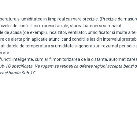
ratura si umiditatea in timp real cu mare precizie. (Precizie de masura
ivelul de confort cu expresii faciale, starea bateriei si semnalul.
ele de acasa (de exemplu, incalzitor, ventilator, umidificator si multe al
are de alerta prin aplicatie atunci cand conditiile ies din intervalul prestabil
rati datele de temperatura si umiditate si generati un rezumat periodic a
erete.
nctii inteligente, cum ar fi monitorizarea de la distanta, automatizarea 
-1G specificata. Va rugam sa retineti ca diferite regiuni accepta benzi de 
ceeasi banda Sub-1G.