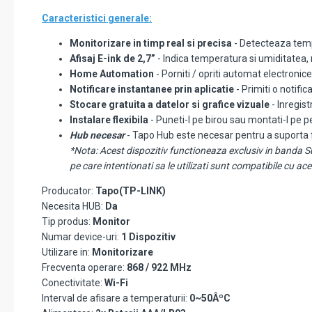
Caracteristici generale:
Monitorizare in timp real si precisa
- Detecteaza tempe
Afisaj E-ink de 2,7”
- Indica temperatura si umiditatea, n
Home Automation
- Porniti / opriti automat electronic
Notificare instantanee prin aplicatie
- Primiti o notific
Stocare gratuita a datelor si grafice vizuale
- Inregist
Instalare flexibila
- Puneti-l pe birou sau montati-l pe p
Hub necesar
- Tapo Hub este necesar pentru a suporta fu
*Nota: Acest dispozitiv functioneaza exclusiv in banda Sub
pe care intentionati sa le utilizati sunt compatibile cu a
Producator:
Tapo(TP-LINK)
Necesita HUB:
Da
Tip produs:
Monitor
Numar device-uri:
1 Dispozitiv
Utilizare in:
Monitorizare
Frecventa operare:
868 / 922 MHz
Conectivitate:
Wi-Fi
Interval de afisare a temperaturii:
0~50ÂºC