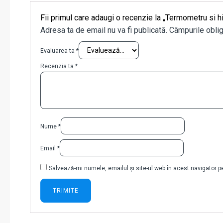
Fii primul care adaugi o recenzie la „Termometru si 
Adresa ta de email nu va fi publicată.
Câmpurile oblig
Evaluarea ta
*
Recenzia ta
*
Nume
*
Email
*
Salvează-mi numele, emailul și site-ul web în acest navigator 