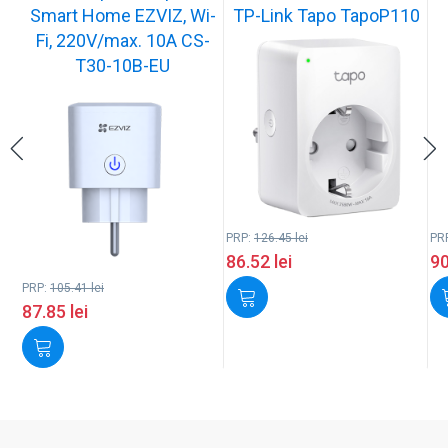
Smart Home EZVIZ, Wi-
TP-Link Tapo TapoP110
Fi, 220V/max. 10A CS-
T30-10B-EU
PRP:
126.45
lei
PR
86.52
lei
9
PRP:
105.41
lei
87.85
lei