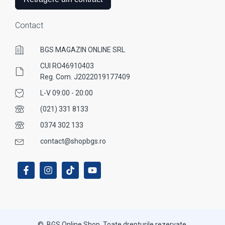
Contact
BGS MAGAZIN ONLINE SRL
CUI RO46910403
Reg. Com. J2022019177409
L-V 09:00 - 20:00
(021) 331 8133
0374 302 133
contact@shopbgs.ro
© BGS Online Shop. Toate drepturile rezervate.