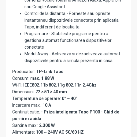
comenzi vocale folosind Amazon Alexa, Apple Siri
sau Google Assistant
Control de la distanta - Porneste sau opreste
instantaneu dispozitivele conectate prin aplicatia
Tapo, indiferent de locatia ta
Programare - Stabileste programe pentru a
gestiona automat functionarea dispozitivelor
conectate
Modul Away - Activeaza si dezactiveaza automat
dispozitivele pentru a simula prezenta in casa.
Producator:
TP-Link Tapo
Consum:
max. 1.88 W
Wi-Fi:
IEEE802.11b 802.11g 802.11n 2.4Ghz
Dimensiuni:
72 × 51 × 40 mm
Temperatura de operare:
0° ~ 40°
Incarcare max.:
10 A
Continut cutie:
- Priza inteligenta Tapo P100 - Ghid de
pornire rapida
Sarcina max.:
2.300 W
Alimentare:
100 ~ 240V AC 50/60 HZ