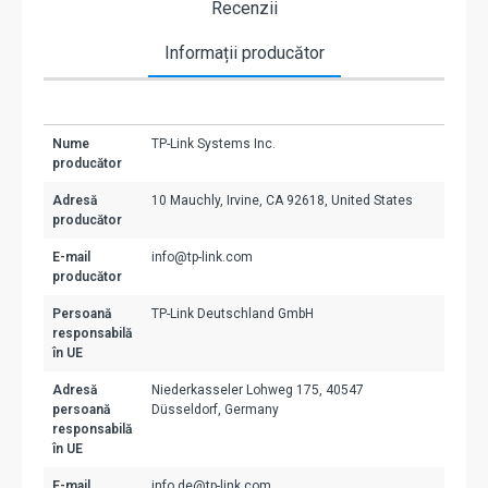
Recenzii
Informații producător
Nume
TP-Link Systems Inc.
producător
Adresă
10 Mauchly, Irvine, CA 92618, United States
producător
E-mail
info@tp-link.com
producător
Persoană
TP-Link Deutschland GmbH
responsabilă
în UE
Adresă
Niederkasseler Lohweg 175, 40547
persoană
Düsseldorf, Germany
responsabilă
în UE
E-mail
info.de@tp-link.com