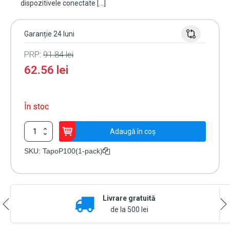
dispozitivele conectate […]
Garanție 24 luni
PRP:
91.84
lei
62.56
lei
În stoc
Cantitate
Adaugă în coș
Priza
inteligenta,
SKU:
TapoP100(1-pack)
Wi-
Fi
-
TP-
Livrare gratuită
Link
Tapo
de la 500 lei
TapoP100(1-
pack)