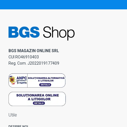
BGS MAGAZIN ONLINE SRL
CUI RO46910403
Reg. Com. J2022019177409
Utile
DESPRE NOI