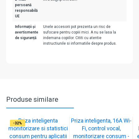
persoană
responsabilă
UE
Informații și
Unele accesorii pot prezenta un risc de
avertismente
sufocare pentru copiii mici. A nu se lasa la
de siguranță
indemana copiilor. Cititi cu atentie
instructiunile si informatiile despre produs.
Produse similare
Priza inteligenta
Priza inteligenta, 16A Wi-
-17%
-32%
-32%
-32%
monitorizare si statistici
Fi, control vocal,
consum pentru aplicatii
monitorizare consum -