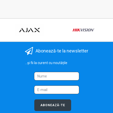
Abonează-te la newsletter
...și fii la curent cu noutățile
ABONEAZĂ-TE