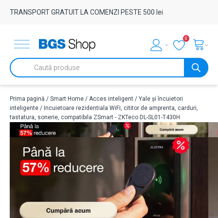
TRANSPORT GRATUIT LA COMENZI PESTE 500 lei
0
Products
search
Prima pagină
/
Smart Home
/
Acces inteligent
/
Yale și încuietori
inteligente
/ Incuietoare rezidentiala WiFi, cititor de amprenta, carduri,
tastatura, sonerie, compatibila ZSmart - ZKTeco DL-SL01-T430H