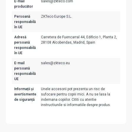
E-mail
sales@zkteco.com
producător
Persoană
ZKTeco Europe S.L.
responsabilă
în UE
Adresă
Carretera de Fuencarral 44, Edificio 1, Planta 2,
persoană
28108 Alcobendas, Madrid, Spain
responsabilă
în UE
E-mail
sales@zkteco.eu
persoană
responsabilă
UE
Informații și
Unele accesorii pot prezenta un risc de
avertismente
sufocare pentru copiii mici. A nu se lasa la
de siguranță
indemana copiilor. Cititi cu atentie
instructiunile si informatiile despre produs.