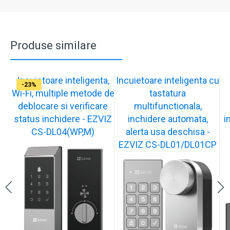
Produse similare
Incuietoare inteligenta,
Incuietoare inteligenta cu
-17%
-17%
-17%
-17%
-17%
-17%
-17%
-19%
-21%
-23%
Wi-Fi, multiple metode de
tastatura
deblocare si verificare
multifunctionala,
status inchidere - EZVIZ
inchidere automata,
i
CS-DL04(WP,M)
alerta usa deschisa -
EZVIZ CS-DL01/DL01CP