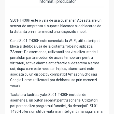
Informații producător
SL01-T430H este o yala de usa cu maner. Aceasta are un
senzor de amprenta si suporta blocarea si deblocarea de
la distanta prin intermediul unui dispozitiv mobil.
Cand SL01-T430H este conectata la Wi-Fi, utilizatorii pot
bloca si debloca usa de la distanta folosind aplicatia
ZSmart. De asemenea, utilizatorii pot vizualiza istoricul
jurnalului, partaja coduri de acces temporare pentru
vizitatori, activa alarma antiefractie si dezactiva alarma
usii, dupa cum este necesar. In plus, atunci cand este
asociata cu un dispozitiv compatibil Amazon Echo sau
Google Home, utilizatorii pot debloca usa prin comenzi
vocale.
Tastatura tactila a yalei SL01-T430H include, de
asemenea, un buton separat pentru sonerie. Utilizatorii
pot personaliza programul functiei „Nu deranjati”. SL01-
T430H ofera un stil de viata mai inteligent, mai sigur si mai