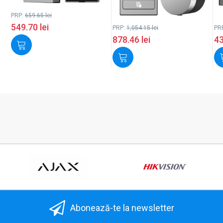
PRP:
659.65
lei
549.70
lei
PRP:
1,054.15
lei
PR
878.46
lei
4
Abonează-te la newsletter