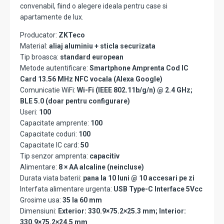
convenabil, fiind o alegere ideala pentru case si
apartamente de lux.
Producator:
ZKTeco
Material:
aliaj aluminiu + sticla securizata
Tip broasca:
standard european
Metode autentificare:
Smartphone Amprenta Cod IC
Card 13.56 MHz NFC vocala (Alexa Google)
Comunicatie WiFi:
Wi-Fi (IEEE 802.11b/g/n) @ 2.4 GHz;
BLE 5.0 (doar pentru configurare)
Useri:
100
Capacitate amprente:
100
Capacitate coduri:
100
Capacitate IC card:
50
Tip senzor amprenta:
capacitiv
Alimentare:
8 × AA alcaline (neincluse)
Durata viata baterii:
pana la 10 luni @ 10 accesari pe zi
Interfata alimentare urgenta:
USB Type-C Interface 5Vcc
Grosime usa:
35 la 60 mm
Dimensiuni:
Exterior: 330.9×75.2×25.3 mm; Interior:
330.9×75.2×24.5 mm