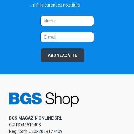
...și fii la curent cu noutățile
ABONEAZĂ-TE
BGS MAGAZIN ONLINE SRL
CUI RO46910403
Reg. Com. J2022019177409