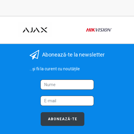
Abonează-te la newsletter
...și fii la curent cu noutățile
ABONEAZĂ-TE