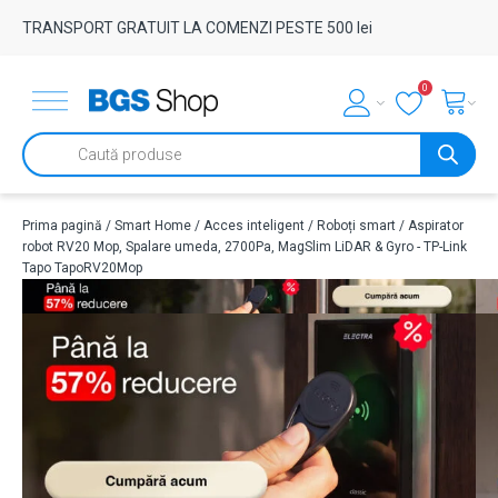
TRANSPORT GRATUIT LA COMENZI PESTE 500 lei
0
Products
search
Prima pagină
/
Smart Home
/
Acces inteligent
/
Roboți smart
/ Aspirator
robot RV20 Mop, Spalare umeda, 2700Pa, MagSlim LiDAR & Gyro - TP-Link
Tapo TapoRV20Mop