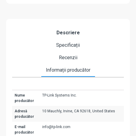
Descriere
Specificații
Recenzii
Informații producător
Nume
TP-Link Systems Inc.
producător
Adresă
10 Mauchly, Irvine, CA 92618, United States
producător
E-mail
info@tp-link.com
producător