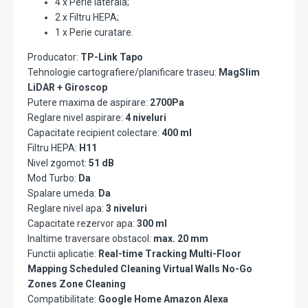
4 x Perie laterala;
2 x Filtru HEPA;
1 x Perie curatare.
Producator:
TP-Link Tapo
Tehnologie cartografiere/planificare traseu:
MagSlim
LiDAR + Giroscop
Putere maxima de aspirare:
2700Pa
Reglare nivel aspirare:
4 niveluri
Capacitate recipient colectare:
400 ml
Filtru HEPA:
H11
Nivel zgomot:
51 dB
Mod Turbo:
Da
Spalare umeda:
Da
Reglare nivel apa:
3 niveluri
Capacitate rezervor apa:
300 ml
Inaltime traversare obstacol:
max. 20 mm
Functii aplicatie:
Real-time Tracking Multi-Floor
Mapping Scheduled Cleaning Virtual Walls No-Go
Zones Zone Cleaning
Compatibilitate:
Google Home Amazon Alexa