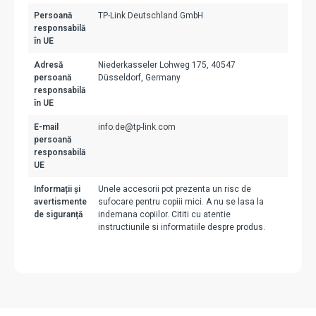
Persoană
TP-Link Deutschland GmbH
responsabilă
în UE
Adresă
Niederkasseler Lohweg 175, 40547
persoană
Düsseldorf, Germany
responsabilă
în UE
E-mail
info.de@tp-link.com
persoană
responsabilă
UE
Informații și
Unele accesorii pot prezenta un risc de
avertismente
sufocare pentru copiii mici. A nu se lasa la
de siguranță
indemana copiilor. Cititi cu atentie
instructiunile si informatiile despre produs.