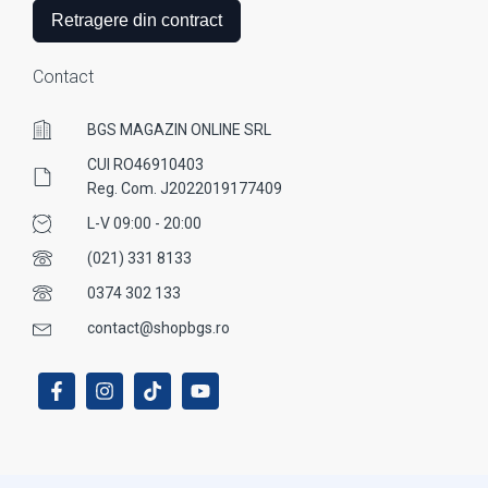
Retragere din contract
Contact
BGS MAGAZIN ONLINE SRL
CUI RO46910403
Reg. Com. J2022019177409
L-V 09:00 - 20:00
(021) 331 8133
0374 302 133
contact@shopbgs.ro