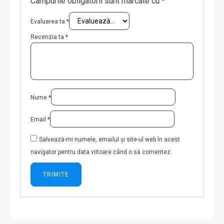
Câmpurile obligatorii sunt marcate cu
*
Evaluarea ta
*
Recenzia ta
*
Nume
*
Email
*
Salvează-mi numele, emailul și site-ul web în acest
navigator pentru data viitoare când o să comentez.