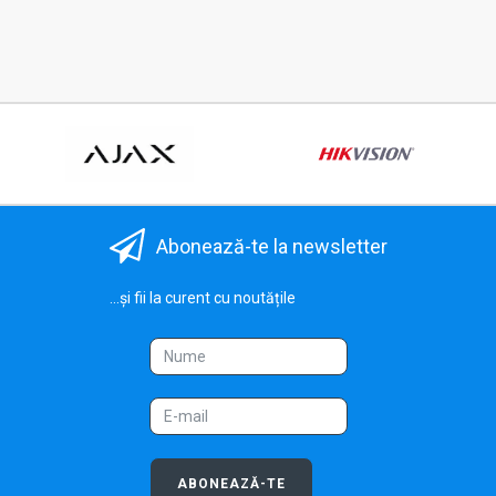
Abonează-te la newsletter
...și fii la curent cu noutățile
ABONEAZĂ-TE