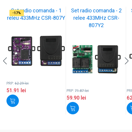
Set radio comanda - 1
Set radio comanda - 2
-17%
-17%
-17%
-17%
releu 433MHz CSR-807Y
relee 433MHz CSR-
807Y2
PRP:
62.29
lei
51.91
lei
PRP:
71.87
lei
PR
59.90
lei
6