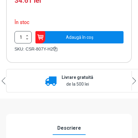
34.61
lei
În stoc
Cantitate
Adaugă în coș
Telecomanda
2
SKU:
CSR-807Y-H2
canale
433MHz
CSR-
807Y-
Livrare gratuită
H2
de la 500 lei
Descriere