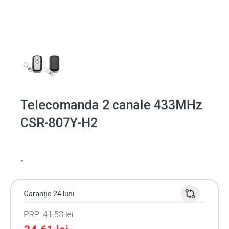
Telecomanda 2 canale 433MHz
CSR-807Y-H2
"
Garanție 24 luni
PRP:
41.53
lei