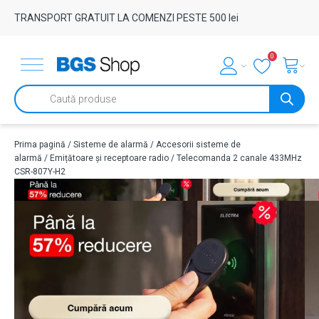
TRANSPORT GRATUIT LA COMENZI PESTE 500 lei
0
Products
search
Prima pagină
/
Sisteme de alarmă
/
Accesorii sisteme de
alarmă
/
Emițătoare și receptoare radio
/ Telecomanda 2 canale 433MHz
CSR-807Y-H2