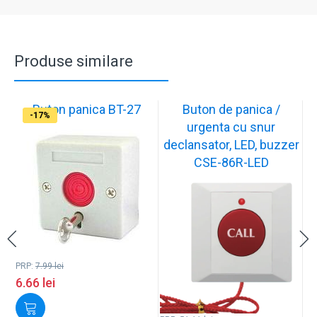
Produse similare
Buton panica BT-27
Buton de panica /
-17%
-17%
urgenta cu snur
declansator, LED, buzzer
CSE-86R-LED
PRP:
7.99
lei
6.66
lei