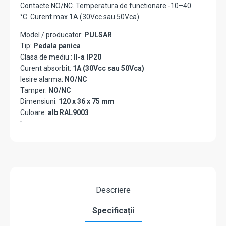
Contacte NO/NC. Temperatura de functionare -10÷40
°C. Curent max 1A (30Vcc sau 50Vca).
Model / producator:
PULSAR
Tip:
Pedala panica
Clasa de mediu :
II-a IP20
Curent absorbit:
1A (30Vcc sau 50Vca)
Iesire alarma:
NO/NC
Tamper:
NO/NC
Dimensiuni:
120 x 36 x 75 mm
Culoare:
alb RAL9003
"
Descriere
Specificații