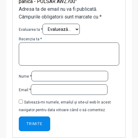
panica - PULSAR AWZ700”
Adresa ta de email nu va fi publicată.
Câmpurile obligatorii sunt marcate cu
*
Evaluarea ta
*
Recenzia ta
*
Nume
*
Email
*
Salvează-mi numele, emailul și site-ul web în acest
navigator pentru data viitoare când o să comentez.