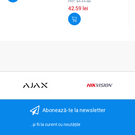
PRP:
51.11
lei
42.59
lei
Abonează-te la newsletter
...și fii la curent cu noutățile