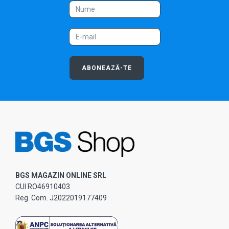
ABONEAZĂ-TE
BGS MAGAZIN ONLINE SRL
CUI RO46910403
Reg. Com. J2022019177409