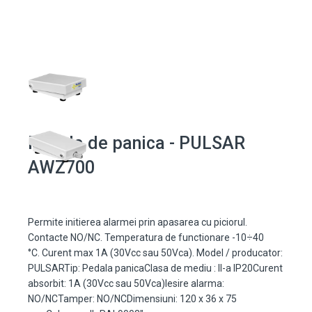
Pedala de panica - PULSAR
AWZ700
Permite initierea alarmei prin apasarea cu piciorul.
Contacte NO/NC. Temperatura de functionare -10÷40
°C. Curent max 1A (30Vcc sau 50Vca). Model / producator:
PULSARTip: Pedala panicaClasa de mediu : II-a IP20Curent
absorbit: 1A (30Vcc sau 50Vca)Iesire alarma:
NO/NCTamper: NO/NCDimensiuni: 120 x 36 x 75