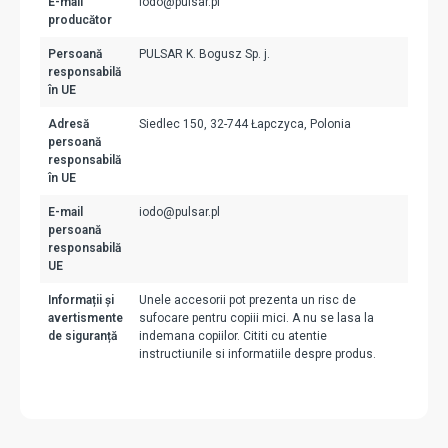
E-mail
iodo@pulsar.pl
producător
Persoană
PULSAR K. Bogusz Sp. j.
responsabilă
în UE
Adresă
Siedlec 150, 32-744 Łapczyca, Polonia
persoană
responsabilă
în UE
E-mail
iodo@pulsar.pl
persoană
responsabilă
UE
Informații și
Unele accesorii pot prezenta un risc de
avertismente
sufocare pentru copiii mici. A nu se lasa la
de siguranță
indemana copiilor. Cititi cu atentie
instructiunile si informatiile despre produs.