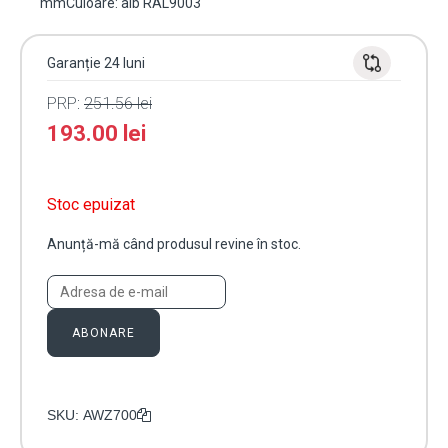
mmCuloare: alb RAL9003"
Garanție 24 luni
PRP:
251.56
lei
193.00
lei
Stoc epuizat
Anunță-mă când produsul revine în stoc.
ABONARE
SKU:
AWZ700