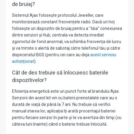
de bruiaj?
Sistemul Ajax folosește protocolul Jeweller, care
monitorizează constant frecvențele radio. Dacă un hoț
folosește un dispozitiv de bruiaj pentru a "tăia" conexiunea
dintre senzori și Hub, centrala va detecta imediat
zgomotul de fond anormal, va schimba frecvența de lucru
și va trimite o alertă de sabotaj către telefonul tău și către
dispeceratul BGS (pentru cei care au deja
acest serviciu
achiziționat
).
Cât de des trebuie să înlocuiesc bateriile
dispozitivelor?
Eficiența energetică este un punct forte al brandului Ajax.
Senzorii din acest kit vin cu baterii preinstalate care au o
durată de viață de până la 7 ani. Nu trebuie să verifici
manual starea lor; aplicația îți arată procentajul bateriei
pentru fiecare senzor în parte și te va avertiza din timp (cu
câteva luni înainte) când o baterie trebuie înlocuită.