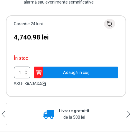
alarmă sau evenimente semnificative
Garanție 24 luni
4,740.98
lei
În stoc
Cantitate
Adaugă în coș
Kit
AJAX
SKU:
KitAJAX4
5
zone
confort
Alb
Livrare gratuită
de la 500 lei