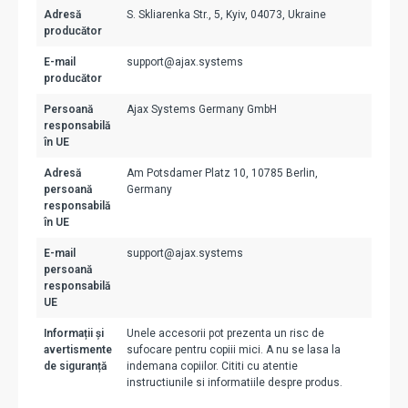
Adresă
S. Skliarenka Str., 5, Kyiv, 04073, Ukraine
producător
E-mail
support@ajax.systems
producător
Persoană
Ajax Systems Germany GmbH
responsabilă
în UE
Adresă
Am Potsdamer Platz 10, 10785 Berlin,
persoană
Germany
responsabilă
în UE
E-mail
support@ajax.systems
persoană
responsabilă
UE
Informații și
Unele accesorii pot prezenta un risc de
avertismente
sufocare pentru copiii mici. A nu se lasa la
de siguranță
indemana copiilor. Cititi cu atentie
instructiunile si informatiile despre produs.