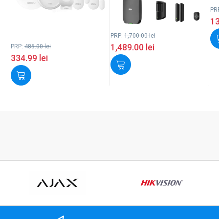
PR
1
PRP:
1,700.00
lei
1,489.00
lei
PRP:
485.00
lei
334.99
lei