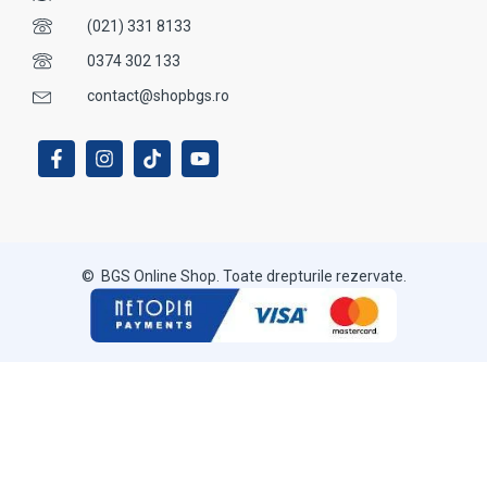
(021) 331 8133
0374 302 133
contact@shopbgs.ro
© BGS Online Shop. Toate drepturile rezervate.