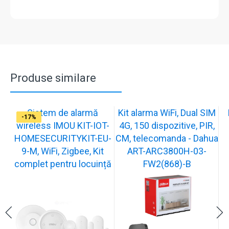
Produse similare
Sistem de alarmă
Kit alarma WiFi, Dual SIM
-31%
-12%
-17%
-17%
-17%
-17%
-36%
-17%
-17%
-17%
wireless IMOU KIT-IOT-
4G, 150 dispozitive, PIR,
HOMESECURITYKIT-EU-
CM, telecomanda - Dahua
9-M, WiFi, Zigbee, Kit
ART-ARC3800H-03-
complet pentru locuință
FW2(868)-B