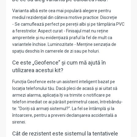
Varianta albă este cea mai populară alegere pentru
mediul rezidențial din câteva motive practice: Discreție
- Se camuflează perfect pe pereții albi și pe tâmplăria PVC
a ferestrelor. Aspect curat - Finisajul mat nu reține
amprentele și nu evidențiază praful la fel de mult ca
variantele închise. Luminozitate - Menține senzația de
spațiu deschis în camerele de zi sau pe holuri.
Ce este „Geofence” și cum mă ajută în
utilizarea acestui kit?
Funcția Geofence este un asistent inteligent bazat pe
locația telefonului tău. Dacă pleci de acasă și ai uitat să
armezi alarma, aplicația îți va trimite o notificare pe
telefon imediat ce ai părăsit perimetrul casei, întrebându-
te: "Doriți să armați sistemul?". La fel se întâmplă și la
întoarcere, pentru a preveni declanșarea accidentală a
sirenei.
Cât de rezistent este sistemul la tentativele