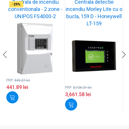
Centrala de incendiu
Centrala detectie
-17%
-29%
conventionala - 2 zone -
incendiu Morley Lite cu o
UNIPOS FS4000-2
bucla, 159 D - Honeywell
LT-159
PRP:
530.27
lei
441.89
lei
PRP:
5,126.21
lei
3,661.58
lei