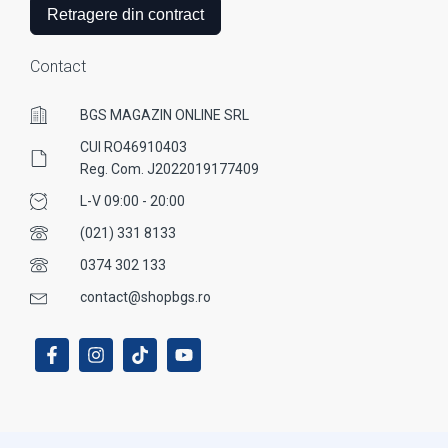
Retragere din contract
Contact
BGS MAGAZIN ONLINE SRL
CUI RO46910403
Reg. Com. J2022019177409
L-V 09:00 - 20:00
(021) 331 8133
0374 302 133
contact@shopbgs.ro