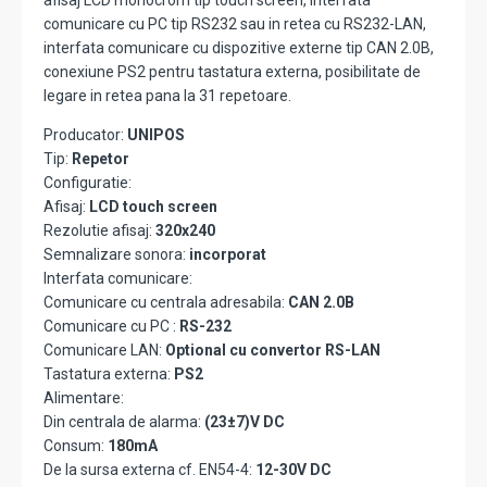
afisaj LCD monocrom tip touch screen, Interfata
comunicare cu PC tip RS232 sau in retea cu RS232-LAN,
interfata comunicare cu dispozitive externe tip CAN 2.0B,
conexiune PS2 pentru tastatura externa, posibilitate de
legare in retea pana la 31 repetoare.
Producator:
UNIPOS
Tip:
Repetor
Configuratie:
Afisaj:
LCD touch screen
Rezolutie afisaj:
320x240
Semnalizare sonora:
incorporat
Interfata comunicare:
Comunicare cu centrala adresabila:
CAN 2.0B
Comunicare cu PC :
RS-232
Comunicare LAN:
Optional cu convertor RS-LAN
Tastatura externa:
PS2
Alimentare:
Din centrala de alarma:
(23±7)V DC
Consum:
180mA
De la sursa externa cf. EN54-4:
12-30V DC