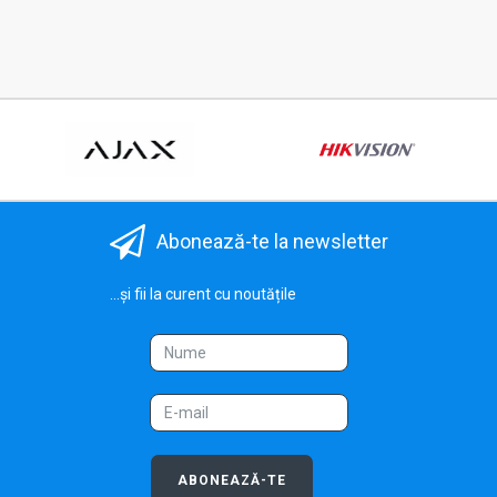
Abonează-te la newsletter
...și fii la curent cu noutățile
ABONEAZĂ-TE