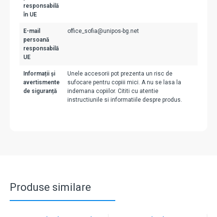
responsabilă
în UE
E-mail
office_sofia@unipos-bg.net
persoană
responsabilă
UE
Informații și
Unele accesorii pot prezenta un risc de
avertismente
sufocare pentru copiii mici. A nu se lasa la
de siguranță
indemana copiilor. Cititi cu atentie
instructiunile si informatiile despre produs.
Produse similare