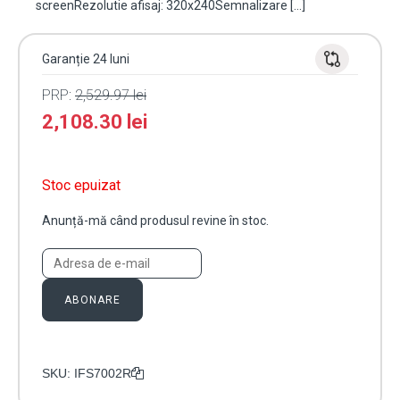
screenRezolutie afisaj: 320x240Semnalizare […]
Garanție 24 luni
PRP:
2,529.97
lei
2,108.30
lei
Stoc epuizat
Anunță-mă când produsul revine în stoc.
ABONARE
SKU:
IFS7002R