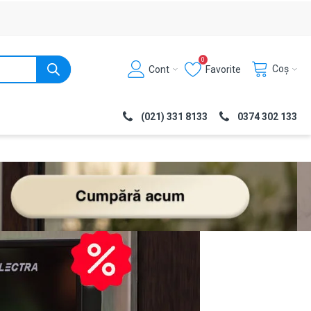
0
Coș
Cont
Favorite
(021) 331 8133
0374 302 133