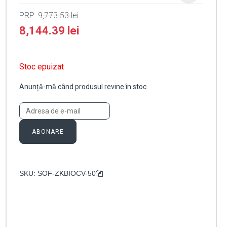
PRP:
9,773.53
lei
8,144.39
lei
Stoc epuizat
Anunță-mă când produsul revine în stoc.
ABONARE
SKU:
SOF-ZKBIOCV-50