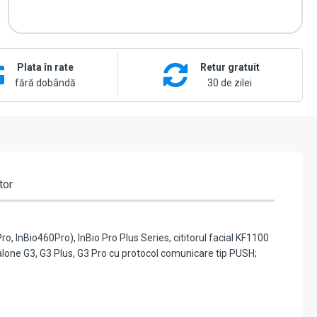
Plata în rate
Retur gratuit
fără dobândă
30 de zilei
tor
, InBio460Pro), InBio Pro Plus Series, cititorul facial KF1100
lone G3, G3 Plus, G3 Pro cu protocol comunicare tip PUSH;