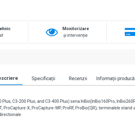
tehnic
Monitorizare
it
și intervenție
scriere
Specificații
Recenzii
Informații producă
 Plus, C3-200 Plus, and C3-400 Plus) seria InBio(InBio160Pro, InBio260Pro
, ProCapture-X, ProCapture-WP, ProRF, ProBio(QR), terminalele stand-a
irectionale.