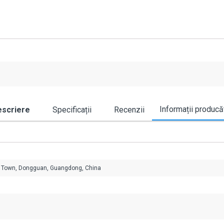
Informații producă
scriere
Specificații
Recenzii
ia Town, Dongguan, Guangdong, China