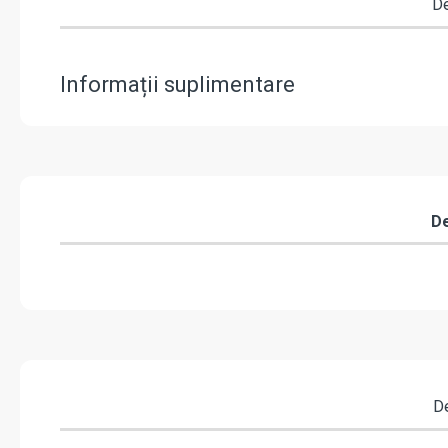
De
Informații suplimentare
De
De