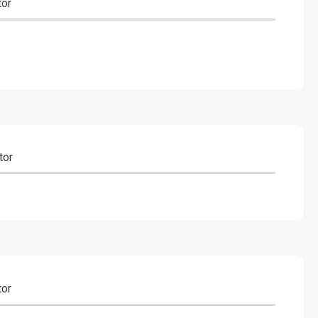
tor
tor
tor