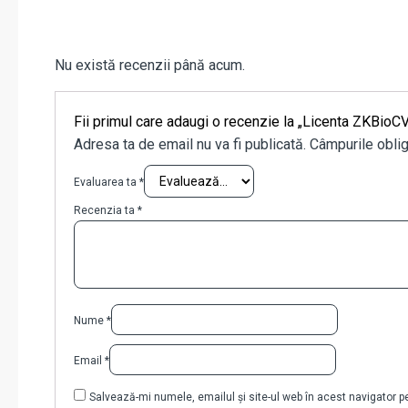
Nu există recenzii până acum.
Fii primul care adaugi o recenzie la „Licenta ZKBi
Adresa ta de email nu va fi publicată.
Câmpurile oblig
Evaluarea ta
*
Recenzia ta
*
Nume
*
Email
*
Salvează-mi numele, emailul și site-ul web în acest navigator 