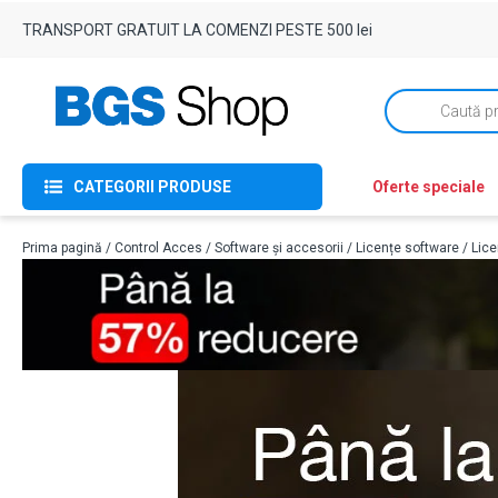
TRANSPORT GRATUIT LA COMENZI PESTE 500 lei
Products
search
CATEGORII PRODUSE
Oferte speciale
Prima pagină
/
Control Acces
/
Software și accesorii
/
Licențe software
/ Lic