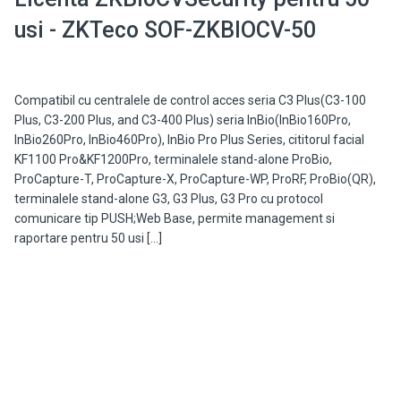
usi - ZKTeco SOF-ZKBIOCV-50
Compatibil cu centralele de control acces seria C3 Plus(C3-100
Plus, C3-200 Plus, and C3-400 Plus) seria InBio(InBio160Pro,
InBio260Pro, InBio460Pro), InBio Pro Plus Series, cititorul facial
KF1100 Pro&KF1200Pro, terminalele stand-alone ProBio,
ProCapture-T, ProCapture-X, ProCapture-WP, ProRF, ProBio(QR),
terminalele stand-alone G3, G3 Plus, G3 Pro cu protocol
comunicare tip PUSH;Web Base, permite management si
raportare pentru 50 usi […]