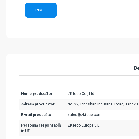
De
Nume producător
ZKTeco Co., Ltd.
Adresă producător
No. 32, Pingshan Industrial Road, Tangx
E-mail producător
sales@zkteco.com
Persoană responsabilă
ZKTeco Europe S.L.
în UE