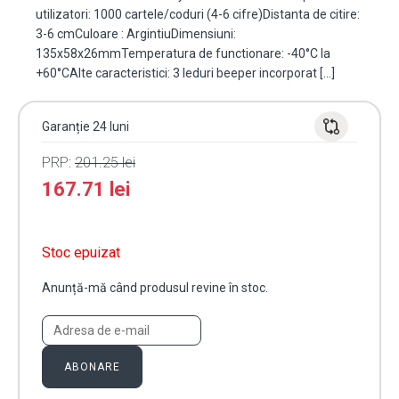
utilizatori: 1000 cartele/coduri (4-6 cifre)Distanta de citire:
3-6 cmCuloare : ArgintiuDimensiuni:
135x58x26mmTemperatura de functionare: -40°C la
+60°CAlte caracteristici: 3 leduri beeper incorporat […]
Garanție 24 luni
PRP:
201.25
lei
167.71
lei
Stoc epuizat
Anunță-mă când produsul revine în stoc.
ABONARE