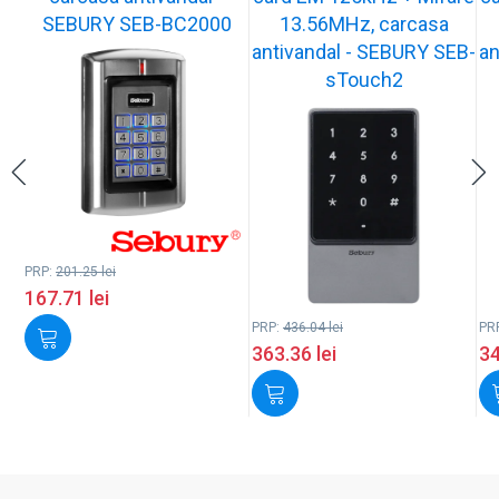
SEBURY SEB-BC2000
13.56MHz, carcasa
antivandal - SEBURY SEB-
an
sTouch2
PRP:
201.25
lei
167.71
lei
PRP:
436.04
lei
PR
363.36
lei
3