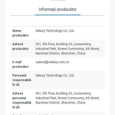
Informații producător
Nume
Sebury Technology Co., Ltd.
producător
Adresă
501, 5th Floor, Building 20, Liuxiandong
producător
Industrial Park, Xinwei Community, Xili Street,
Nanshan District, Shenzhen, China
E-mail
sales4@sebury.com.cn
producător
Persoană
Sebury Technology Co., Ltd.
responsabilă
în UE
Adresă
501, 5th Floor, Building 20, Liuxiandong
persoană
Industrial Park, Xinwei Community, Xili Street,
responsabilă
Nanshan District, Shenzhen, China
în UE