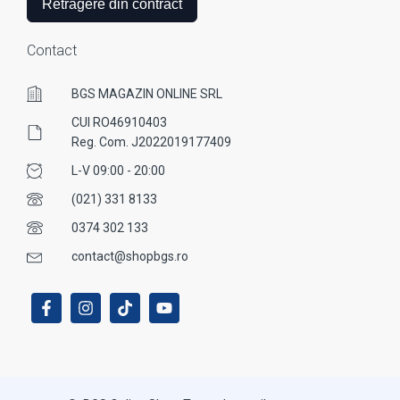
Retragere din contract
Contact
BGS MAGAZIN ONLINE SRL
CUI RO46910403
Reg. Com. J2022019177409
L-V 09:00 - 20:00
(021) 331 8133
0374 302 133
contact@shopbgs.ro