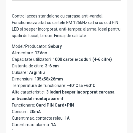
Control acces standalone cu carcasa anti-vandal.
Functioneaza atat cu cartele EM 125kHz cat si cu cod PIN.
LED si beeper incorporat, anti-tamper, alarma. Ideal pentru
spatii de locuit, birouri. Finisaj de calitate.
Model/Producator:
Sebury
Alimentare:
12Vcc
Capacitate utilizatori:
1000 cartele/coduri (4-6 cifre)
Distanta de citire:
3-6 cm
Culoare :
Argintiu
Dimensiuni:
135x58x26mm
Temperatura de functionare:
-40°C la +60°C
Alte caracteristici:
3 leduri beeper incorporat carcasa
antivandal montaj aparent
Functionare:
Card PIN Card+PIN
Consum:
20mA
Curent max. contacte releu:
1A
Curent max. alarma:
1A
"