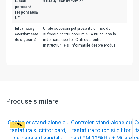
E-mail
sales4@sebury.com.cn
persoană
responsabilă
UE
Informații și
Unele accesorii pot prezenta un risc de
avertismente
sufocare pentru copiii mici. A nu se lasa la
de siguranță
indemana copiilor. Cititi cu atentie
instructiunile si informatiile despre produs.
Produse similare
Controler stand-alone cu
Controler stand-alone cu
C
-17%
-17%
-17%
-17%
tastatura si cititor card,
tastatura touch si cititor
t
carcasa antivandal -
card EM 125kHz + Mifare
c