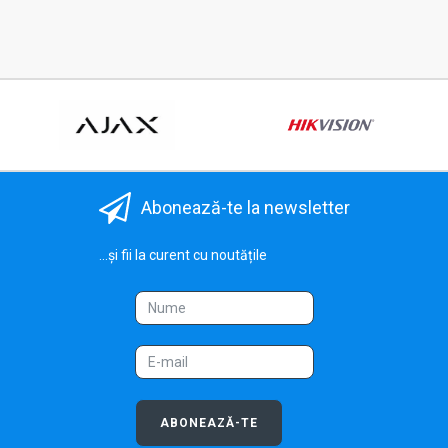
Abonează-te la newsletter
...și fii la curent cu noutățile
ABONEAZĂ-TE