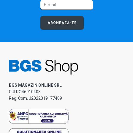
ABONEAZĂ-TE
BGS MAGAZIN ONLINE SRL
CUI RO46910403
Reg. Com. J2022019177409