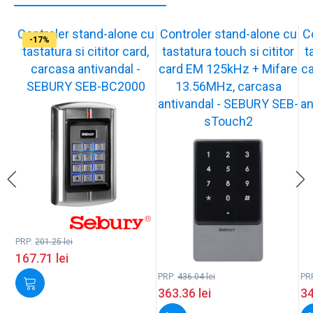
Controler stand-alone cu
Controler stand-alone cu
C
-17%
-17%
-17%
-17%
tastatura si cititor card,
tastatura touch si cititor
t
carcasa antivandal -
card EM 125kHz + Mifare
c
SEBURY SEB-BC2000
13.56MHz, carcasa
antivandal - SEBURY SEB-
an
sTouch2
PRP:
201.25
lei
167.71
lei
PRP:
436.04
lei
PR
363.36
lei
3