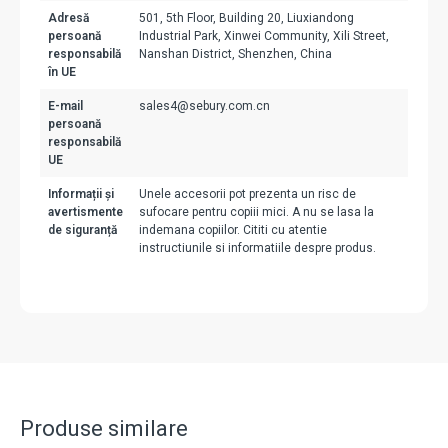
Adresă
501, 5th Floor, Building 20, Liuxiandong
persoană
Industrial Park, Xinwei Community, Xili Street,
responsabilă
Nanshan District, Shenzhen, China
în UE
E-mail
sales4@sebury.com.cn
persoană
responsabilă
UE
Informații și
Unele accesorii pot prezenta un risc de
avertismente
sufocare pentru copiii mici. A nu se lasa la
de siguranță
indemana copiilor. Cititi cu atentie
instructiunile si informatiile despre produs.
Produse similare