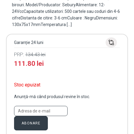
birouri. Model/Producator: SeburyAlimentare: 12-
24VccCapacitate utilizatori: 500 cartele sau coduri din 4-6
cifreDistanta de citire: 3-6 cmCuloare : NegruDimensiuni:
130x75x17mmTemperatura […]
Garanție 24 luni
PRP:
134.43
lei
111.80
lei
Stoc epuizat
Anunță-mă când produsul revine în stoc.
ABONARE