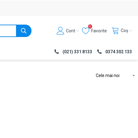
0
Coș
Cont
Favorite
(021) 331 8133
0374 302 133