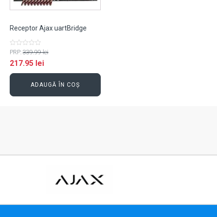
Receptor Ajax uartBridge
Evaluat
PRP:
339.99
lei
la
217.95
lei
0
din
5
ADAUGĂ ÎN COȘ