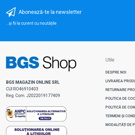
Abonează-te la newsletter
...și fii la curent cu noutățile
Utile
DESPRE NOI
LIVRAREA PROD
BGS MAGAZIN ONLINE SRL
CUI RO46910403
RETURNARE PR
Reg. Com. J2022019177409
POLITICA DE CO
POLITICĂ DE CON
TERMENI ȘI CONDI
MODALITĂȚI DE 