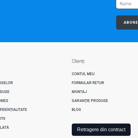
ABONE
Clienți
CONTUL MEU
USELOR
FORMULAR RETUR
ODUSE
MONTAJ
OKIES
GARANȚIE PRODUSE
FIDENȚIALITATE
BLOG
TII
PLATĂ
Retragere din contract