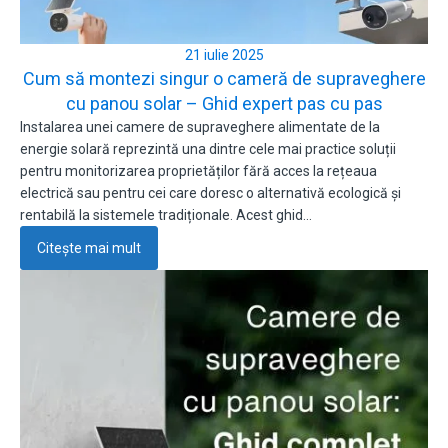
21 iulie 2025
Cum să montezi singur o cameră de supraveghere
cu panou solar – Ghid expert pas cu pas
Instalarea unei camere de supraveghere alimentate de la
energie solară reprezintă una dintre cele mai practice soluții
pentru monitorizarea proprietăților fără acces la rețeaua
electrică sau pentru cei care doresc o alternativă ecologică și
rentabilă la sistemele tradiționale. Acest ghid…
Citește mai mult