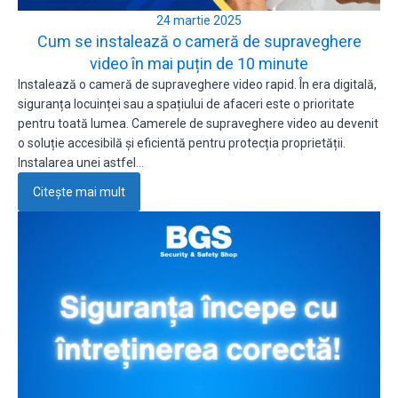
24 martie 2025
Cum se instalează o cameră de supraveghere
video în mai puțin de 10 minute
Instalează o cameră de supraveghere video rapid. În era digitală,
siguranța locuinței sau a spațiului de afaceri este o prioritate
pentru toată lumea. Camerele de supraveghere video au devenit
o soluție accesibilă și eficientă pentru protecția proprietății.
Instalarea unei astfel…
Citește mai mult