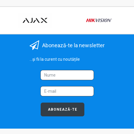
Abonează-te la newsletter
...și fii la curent cu noutățile
ABONEAZĂ-TE