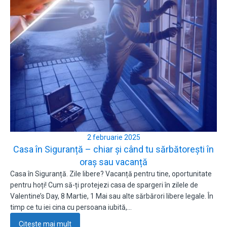
2 februarie 2025
Casa în Siguranță – chiar și când tu sărbătorești în
oraș sau vacanță
Casa în Siguranță. Zile libere? Vacanță pentru tine, oportunitate
pentru hoți! Cum să-ți protejezi casa de spargeri în zilele de
Valentine’s Day, 8 Martie, 1 Mai sau alte sărbărori libere legale. În
timp ce tu iei cina cu persoana iubită,…
Citește mai mult