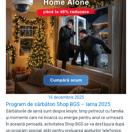
16 decembrie 2025
Program de sărbători Shop BGS – Iarna 2025
Sărbătorile de iarnă sunt despre liniște, timp petrecut cu familia
și momente care ne încarcă cu energie pentru anul ce urmează.
În această perioadă, activitatea Shop BGS se va desfășura după
un program special, atât pentru preluarea apelurilor telefonice,