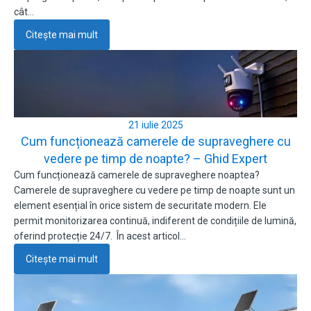
cât…
Citește mai mult
21 iulie 2025
Cum funcționează camerele de supraveghere cu
vedere pe timp de noapte? – Ghid Expert
Cum funcționează camerele de supraveghere noaptea?
Camerele de supraveghere cu vedere pe timp de noapte sunt un
element esențial în orice sistem de securitate modern. Ele
permit monitorizarea continuă, indiferent de condițiile de lumină,
oferind protecție 24/7. În acest articol…
Citește mai mult