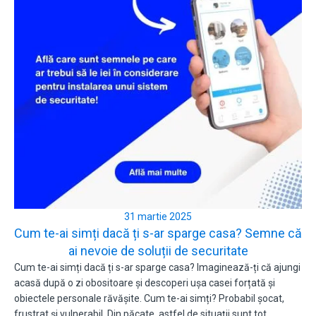
31 martie 2025
Cum te-ai simți dacă ți s-ar sparge casa? Semne că
ai nevoie de soluții de securitate
Cum te-ai simți dacă ți s-ar sparge casa? Imaginează-ți că ajungi
acasă după o zi obositoare și descoperi ușa casei forțată și
obiectele personale răvășite. Cum te-ai simți? Probabil șocat,
frustrat și vulnerabil. Din păcate, astfel de situații sunt tot…