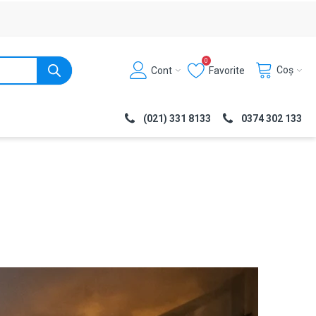
0
Coș
Cont
Favorite
(021) 331 8133
0374 302 133