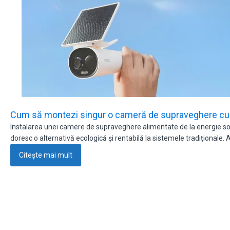
Cum să montezi singur o cameră de supraveghere cu 
Instalarea unei camere de supraveghere alimentate de la energie sola
doresc o alternativă ecologică și rentabilă la sistemele tradiționale.
Citește mai mult