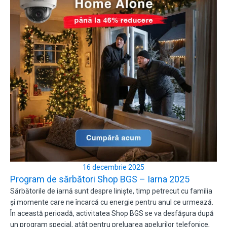
16 decembrie 2025
Program de sărbători Shop BGS – Iarna 2025
Sărbătorile de iarnă sunt despre liniște, timp petrecut cu familia
și momente care ne încarcă cu energie pentru anul ce urmează.
În această perioadă, activitatea Shop BGS se va desfășura după
un program special, atât pentru preluarea apelurilor telefonice,