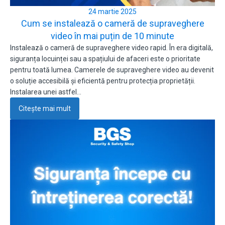
24 martie 2025
Cum se instalează o cameră de supraveghere
video în mai puțin de 10 minute
Instalează o cameră de supraveghere video rapid. În era digitală,
siguranța locuinței sau a spațiului de afaceri este o prioritate
pentru toată lumea. Camerele de supraveghere video au devenit
o soluție accesibilă și eficientă pentru protecția proprietății.
Instalarea unei astfel…
Citește mai mult