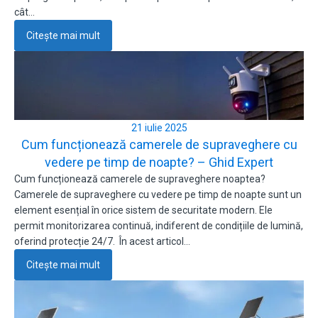
cât…
Citește mai mult
21 iulie 2025
Cum funcționează camerele de supraveghere cu
vedere pe timp de noapte? – Ghid Expert
Cum funcționează camerele de supraveghere noaptea?
Camerele de supraveghere cu vedere pe timp de noapte sunt un
element esențial în orice sistem de securitate modern. Ele
permit monitorizarea continuă, indiferent de condițiile de lumină,
oferind protecție 24/7. În acest articol…
Citește mai mult