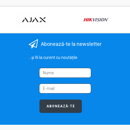
Abonează-te la newsletter
...și fii la curent cu noutățile
ABONEAZĂ-TE