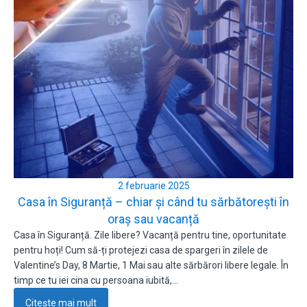
2 februarie 2025
Casa în Siguranță – chiar și când tu sărbătorești în
oraș sau vacanță
Casa în Siguranță. Zile libere? Vacanță pentru tine, oportunitate
pentru hoți! Cum să-ți protejezi casa de spargeri în zilele de
Valentine’s Day, 8 Martie, 1 Mai sau alte sărbărori libere legale. În
timp ce tu iei cina cu persoana iubită,…
Citește mai mult