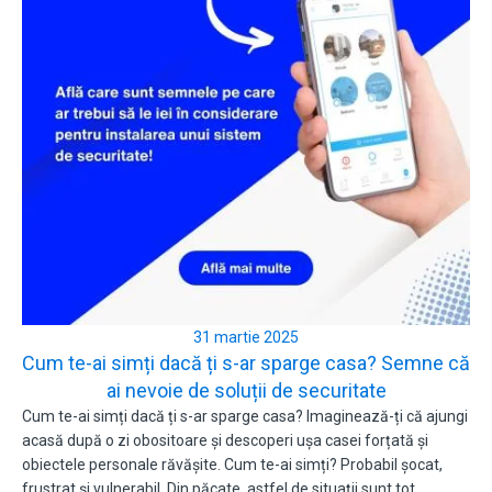
31 martie 2025
Cum te-ai simți dacă ți s-ar sparge casa? Semne că
ai nevoie de soluții de securitate
Cum te-ai simți dacă ți s-ar sparge casa? Imaginează-ți că ajungi
acasă după o zi obositoare și descoperi ușa casei forțată și
obiectele personale răvășite. Cum te-ai simți? Probabil șocat,
frustrat și vulnerabil. Din păcate, astfel de situații sunt tot…