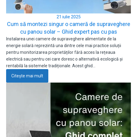
21 iulie 2025
Cum să montezi singur o cameră de supraveghere
cu panou solar – Ghid expert pas cu pas
Instalarea unei camere de supraveghere alimentate de la
energie solară reprezintă una dintre cele mai practice soluții
pentru monitorizarea proprietăților fără acces la rețeaua
electrică sau pentru cei care doresc o alternativă ecologică și
rentabilă la sistemele tradiționale. Acest ghid…
Citește mai mult