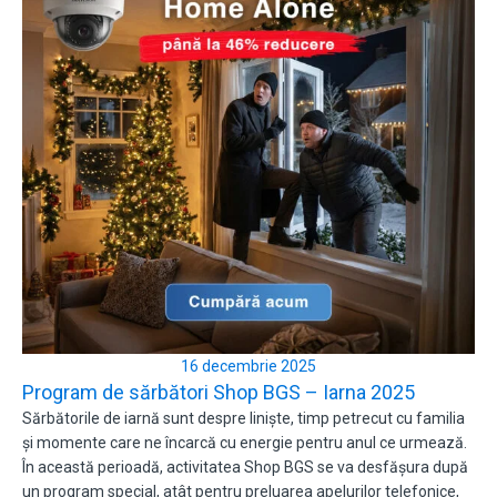
16 decembrie 2025
Program de sărbători Shop BGS – Iarna 2025
Sărbătorile de iarnă sunt despre liniște, timp petrecut cu familia
și momente care ne încarcă cu energie pentru anul ce urmează.
În această perioadă, activitatea Shop BGS se va desfășura după
un program special, atât pentru preluarea apelurilor telefonice,