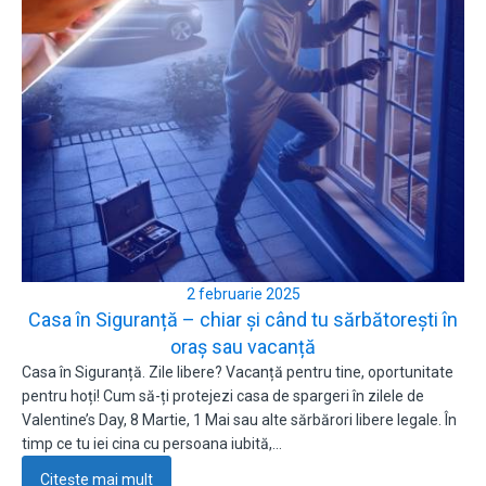
2 februarie 2025
Casa în Siguranță – chiar și când tu sărbătorești în
oraș sau vacanță
Casa în Siguranță. Zile libere? Vacanță pentru tine, oportunitate
pentru hoți! Cum să-ți protejezi casa de spargeri în zilele de
Valentine’s Day, 8 Martie, 1 Mai sau alte sărbărori libere legale. În
timp ce tu iei cina cu persoana iubită,…
Citește mai mult