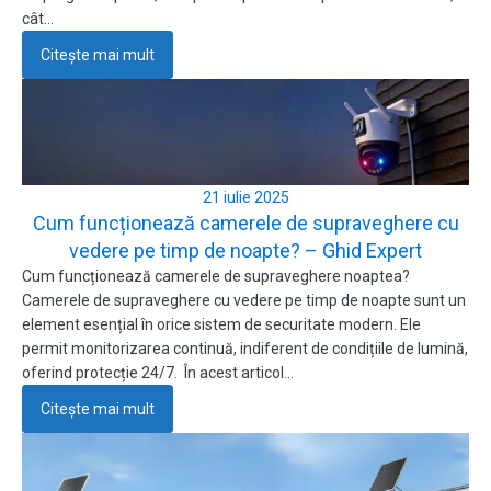
cât…
Citește mai mult
21 iulie 2025
Cum funcționează camerele de supraveghere cu
vedere pe timp de noapte? – Ghid Expert
Cum funcționează camerele de supraveghere noaptea?
Camerele de supraveghere cu vedere pe timp de noapte sunt un
element esențial în orice sistem de securitate modern. Ele
permit monitorizarea continuă, indiferent de condițiile de lumină,
oferind protecție 24/7. În acest articol…
Citește mai mult