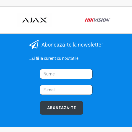
Abonează-te la newsletter
...și fii la curent cu noutățile
ABONEAZĂ-TE