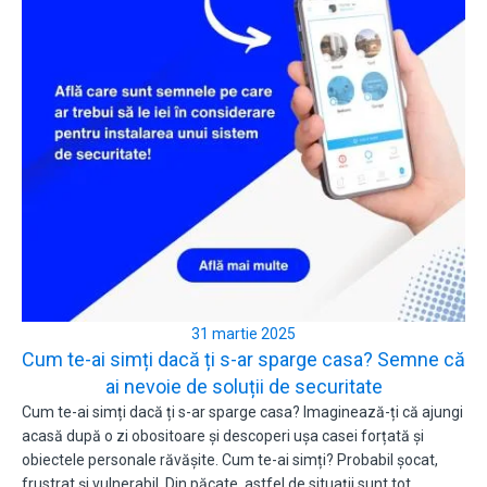
31 martie 2025
Cum te-ai simți dacă ți s-ar sparge casa? Semne că
ai nevoie de soluții de securitate
Cum te-ai simți dacă ți s-ar sparge casa? Imaginează-ți că ajungi
acasă după o zi obositoare și descoperi ușa casei forțată și
obiectele personale răvășite. Cum te-ai simți? Probabil șocat,
frustrat și vulnerabil. Din păcate, astfel de situații sunt tot…