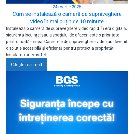
24 martie 2025
Cum se instalează o cameră de supraveghere
video în mai puțin de 10 minute
Instalează o cameră de supraveghere video rapid. În era digitală,
siguranța locuinței sau a spațiului de afaceri este o prioritate
pentru toată lumea. Camerele de supraveghere video au devenit
o soluție accesibilă și eficientă pentru protecția proprietății.
Instalarea unei astfel…
Citește mai mult