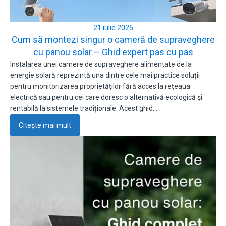
21 iulie 2025
Cum să montezi singur o cameră de supraveghere
cu panou solar – Ghid expert pas cu pas
Instalarea unei camere de supraveghere alimentate de la
energie solară reprezintă una dintre cele mai practice soluții
pentru monitorizarea proprietăților fără acces la rețeaua
electrică sau pentru cei care doresc o alternativă ecologică și
rentabilă la sistemele tradiționale. Acest ghid…
Citește mai mult