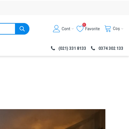
0
Coș
Cont
Favorite
(021) 331 8133
0374 302 133