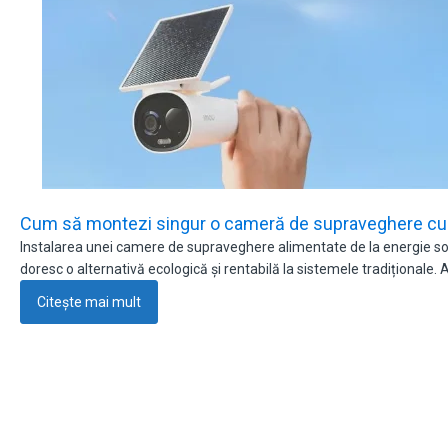
Cum să montezi singur o cameră de supraveghere cu 
Instalarea unei camere de supraveghere alimentate de la energie sola
doresc o alternativă ecologică și rentabilă la sistemele tradiționale.
Citește mai mult