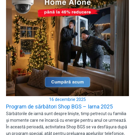
16 decembrie 2025
Program de sărbători Shop BGS – Iarna 2025
Sărbătorile de iarnă sunt despre liniște, timp petrecut cu familia
și momente care ne încarcă cu energie pentru anul ce urmează.
În această perioadă, activitatea Shop BGS se va desfășura după
un program special, atât pentru preluarea apelurilor telefonice,