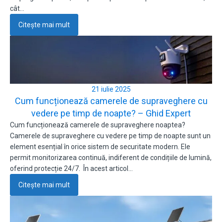
cât…
Citește mai mult
21 iulie 2025
Cum funcționează camerele de supraveghere cu
vedere pe timp de noapte? – Ghid Expert
Cum funcționează camerele de supraveghere noaptea?
Camerele de supraveghere cu vedere pe timp de noapte sunt un
element esențial în orice sistem de securitate modern. Ele
permit monitorizarea continuă, indiferent de condițiile de lumină,
oferind protecție 24/7. În acest articol…
Citește mai mult