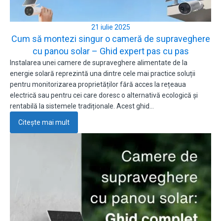
21 iulie 2025
Cum să montezi singur o cameră de supraveghere
cu panou solar – Ghid expert pas cu pas
Instalarea unei camere de supraveghere alimentate de la
energie solară reprezintă una dintre cele mai practice soluții
pentru monitorizarea proprietăților fără acces la rețeaua
electrică sau pentru cei care doresc o alternativă ecologică și
rentabilă la sistemele tradiționale. Acest ghid…
Citește mai mult