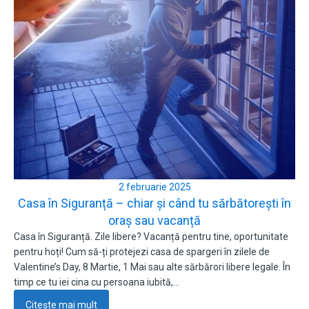
2 februarie 2025
Casa în Siguranță – chiar și când tu sărbătorești în
oraș sau vacanță
Casa în Siguranță. Zile libere? Vacanță pentru tine, oportunitate
pentru hoți! Cum să-ți protejezi casa de spargeri în zilele de
Valentine’s Day, 8 Martie, 1 Mai sau alte sărbărori libere legale. În
timp ce tu iei cina cu persoana iubită,…
Citește mai mult