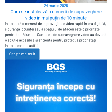
24 martie 2025
Cum se instalează o cameră de supraveghere
video în mai puțin de 10 minute
Instalează o cameră de supraveghere video rapid. În era digitală,
siguranța locuinței sau a spațiului de afaceri este o prioritate
pentru toată lumea. Camerele de supraveghere video au devenit
o soluție accesibilă și eficientă pentru protecția proprietății.
Instalarea unei astfel…
Citește mai mult