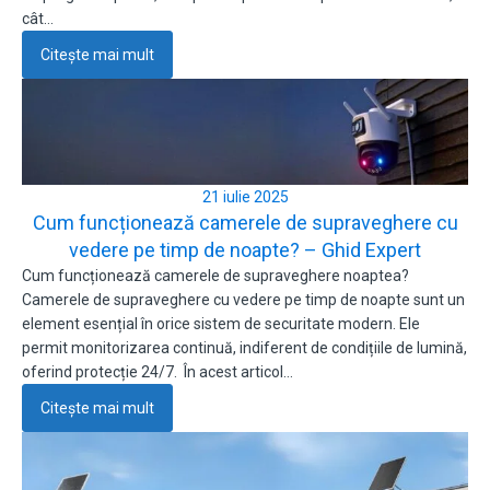
cât…
Citește mai mult
21 iulie 2025
Cum funcționează camerele de supraveghere cu
vedere pe timp de noapte? – Ghid Expert
Cum funcționează camerele de supraveghere noaptea?
Camerele de supraveghere cu vedere pe timp de noapte sunt un
element esențial în orice sistem de securitate modern. Ele
permit monitorizarea continuă, indiferent de condițiile de lumină,
oferind protecție 24/7. În acest articol…
Citește mai mult