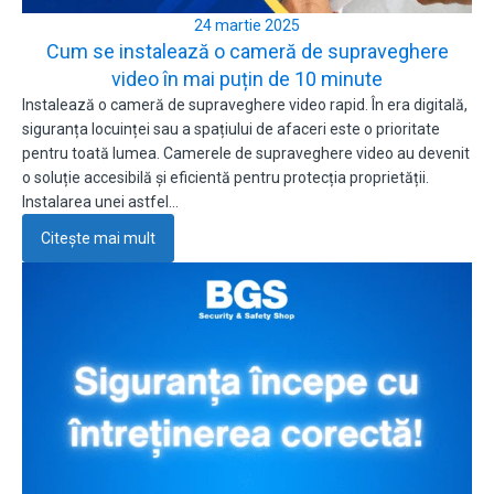
24 martie 2025
Cum se instalează o cameră de supraveghere
video în mai puțin de 10 minute
Instalează o cameră de supraveghere video rapid. În era digitală,
siguranța locuinței sau a spațiului de afaceri este o prioritate
pentru toată lumea. Camerele de supraveghere video au devenit
o soluție accesibilă și eficientă pentru protecția proprietății.
Instalarea unei astfel…
Citește mai mult