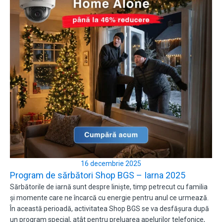
16 decembrie 2025
Program de sărbători Shop BGS – Iarna 2025
Sărbătorile de iarnă sunt despre liniște, timp petrecut cu familia
și momente care ne încarcă cu energie pentru anul ce urmează.
În această perioadă, activitatea Shop BGS se va desfășura după
un program special, atât pentru preluarea apelurilor telefonice,