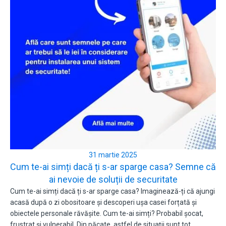
31 martie 2025
Cum te-ai simți dacă ți s-ar sparge casa? Semne că
ai nevoie de soluții de securitate
Cum te-ai simți dacă ți s-ar sparge casa? Imaginează-ți că ajungi
acasă după o zi obositoare și descoperi ușa casei forțată și
obiectele personale răvășite. Cum te-ai simți? Probabil șocat,
frustrat și vulnerabil. Din păcate, astfel de situații sunt tot…