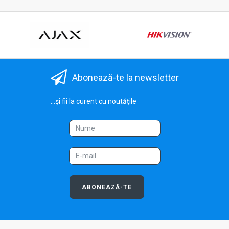
Abonează-te la newsletter
...și fii la curent cu noutățile
ABONEAZĂ-TE