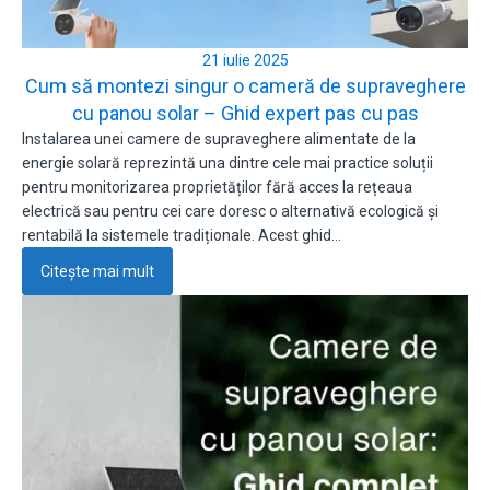
21 iulie 2025
Cum să montezi singur o cameră de supraveghere
cu panou solar – Ghid expert pas cu pas
Instalarea unei camere de supraveghere alimentate de la
energie solară reprezintă una dintre cele mai practice soluții
pentru monitorizarea proprietăților fără acces la rețeaua
electrică sau pentru cei care doresc o alternativă ecologică și
rentabilă la sistemele tradiționale. Acest ghid…
Citește mai mult