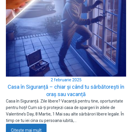
2 februarie 2025
Casa în Siguranță – chiar și când tu sărbătorești în
oraș sau vacanță
Casa în Siguranță. Zile libere? Vacanță pentru tine, oportunitate
pentru hoți! Cum să-ți protejezi casa de spargeri în zilele de
Valentine’s Day, 8 Martie, 1 Mai sau alte sărbărori libere legale. În
timp ce tu iei cina cu persoana iubită,…
Citește mai mult