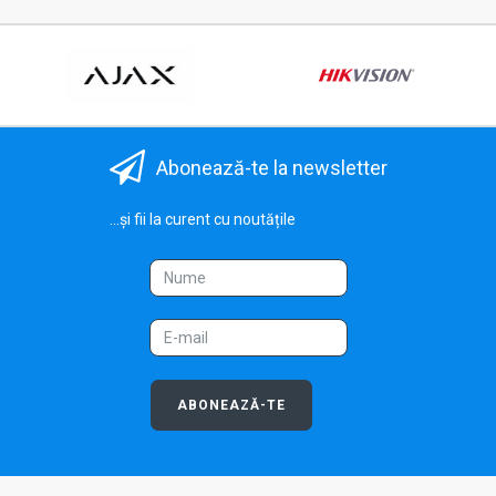
Abonează-te la newsletter
...și fii la curent cu noutățile
ABONEAZĂ-TE