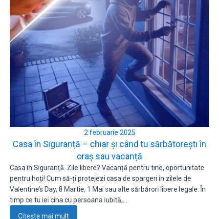
2 februarie 2025
Casa în Siguranță – chiar și când tu sărbătorești în
oraș sau vacanță
Casa în Siguranță. Zile libere? Vacanță pentru tine, oportunitate
pentru hoți! Cum să-ți protejezi casa de spargeri în zilele de
Valentine’s Day, 8 Martie, 1 Mai sau alte sărbărori libere legale. În
timp ce tu iei cina cu persoana iubită,…
Citește mai mult