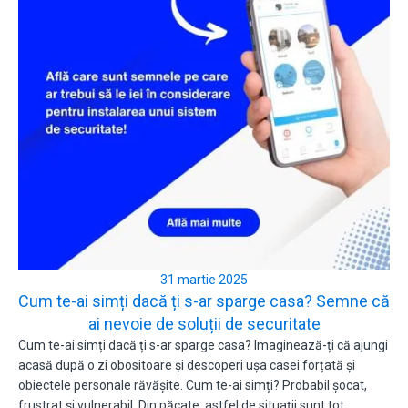
31 martie 2025
Cum te-ai simți dacă ți s-ar sparge casa? Semne că
ai nevoie de soluții de securitate
Cum te-ai simți dacă ți s-ar sparge casa? Imaginează-ți că ajungi
acasă după o zi obositoare și descoperi ușa casei forțată și
obiectele personale răvășite. Cum te-ai simți? Probabil șocat,
frustrat și vulnerabil. Din păcate, astfel de situații sunt tot…