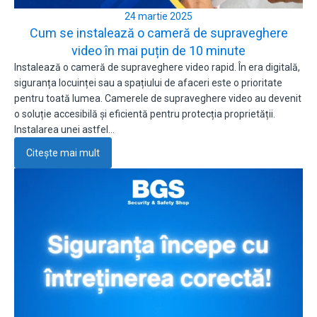
24 martie 2025
Cum se instalează o cameră de supraveghere
video în mai puțin de 10 minute
Instalează o cameră de supraveghere video rapid. În era digitală,
siguranța locuinței sau a spațiului de afaceri este o prioritate
pentru toată lumea. Camerele de supraveghere video au devenit
o soluție accesibilă și eficientă pentru protecția proprietății.
Instalarea unei astfel…
Citește mai mult