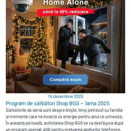
16 decembrie 2025
Program de sărbători Shop BGS – Iarna 2025
Sărbătorile de iarnă sunt despre liniște, timp petrecut cu familia
și momente care ne încarcă cu energie pentru anul ce urmează.
În această perioadă, activitatea Shop BGS se va desfășura după
un program special, atât pentru preluarea apelurilor telefonice,