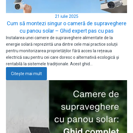
21 iulie 2025
Cum să montezi singur o cameră de supraveghere
cu panou solar – Ghid expert pas cu pas
Instalarea unei camere de supraveghere alimentate de la
energie solară reprezintă una dintre cele mai practice soluții
pentru monitorizarea proprietăților fără acces la rețeaua
electrică sau pentru cei care doresc o alternativă ecologică și
rentabilă la sistemele tradiționale. Acest ghid…
Citește mai mult