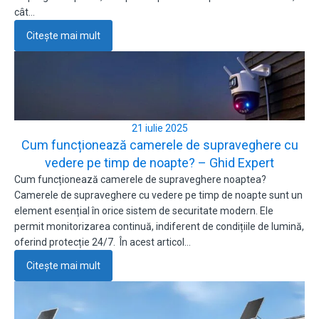
cât…
Citește mai mult
21 iulie 2025
Cum funcționează camerele de supraveghere cu
vedere pe timp de noapte? – Ghid Expert
Cum funcționează camerele de supraveghere noaptea?
Camerele de supraveghere cu vedere pe timp de noapte sunt un
element esențial în orice sistem de securitate modern. Ele
permit monitorizarea continuă, indiferent de condițiile de lumină,
oferind protecție 24/7. În acest articol…
Citește mai mult