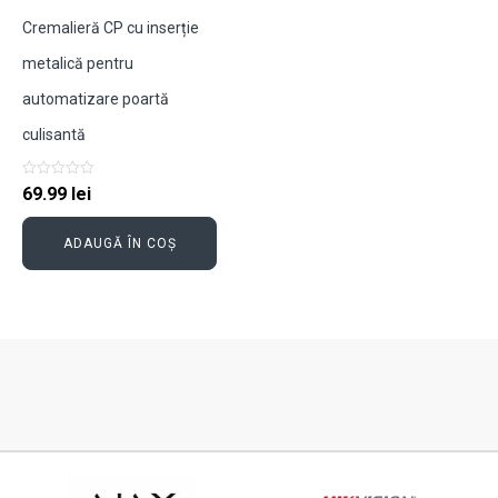
Cremalieră CP cu inserție
metalică pentru
automatizare poartă
culisantă
Evaluat
69.99
lei
la
0
din
5
ADAUGĂ ÎN COȘ