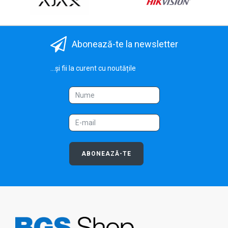
Abonează-te la newsletter
...și fii la curent cu noutățile
ABONEAZĂ-TE