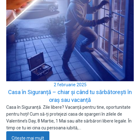
2 februarie 2025
Casa în Siguranță – chiar și când tu sărbătorești în
oraș sau vacanță
Casa în Siguranță. Zile libere? Vacanță pentru tine, oportunitate
pentru hoți! Cum să-ți protejezi casa de spargeri în zilele de
Valentine’s Day, 8 Martie, 1 Mai sau alte sărbărori libere legale. În
timp ce tu iei cina cu persoana iubită,…
Citește mai mult