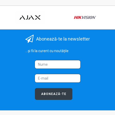
Abonează-te la newsletter
...și fii la curent cu noutățile
ABONEAZĂ-TE