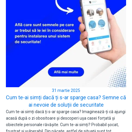
31 martie 2025
Cum te-ai simți dacă ți s-ar sparge casa? Semne că
ai nevoie de soluții de securitate
Cum te-ai simți dacă ți s-ar sparge casa? Imaginează-ți că ajungi
acasă după o zi obositoare și descoperi ușa casei forțată și
obiectele personale răvășite. Cum te-ai simți? Probabil șocat,
frustrat și vulnerabil. Din păcate, astfel de situații sunt tot…