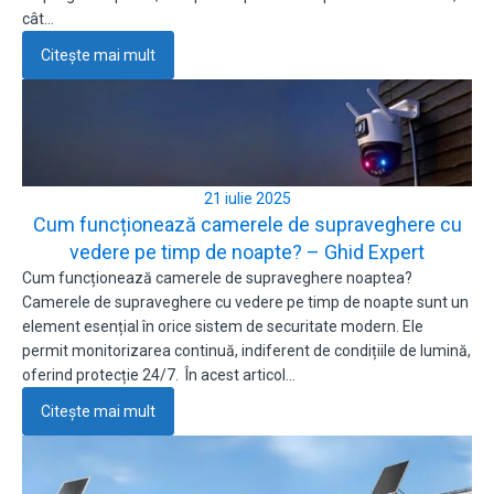
cât…
Citește mai mult
21 iulie 2025
Cum funcționează camerele de supraveghere cu
vedere pe timp de noapte? – Ghid Expert
Cum funcționează camerele de supraveghere noaptea?
Camerele de supraveghere cu vedere pe timp de noapte sunt un
element esențial în orice sistem de securitate modern. Ele
permit monitorizarea continuă, indiferent de condițiile de lumină,
oferind protecție 24/7. În acest articol…
Citește mai mult