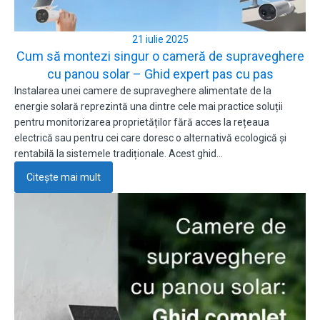
21 iulie 2025
Cum să montezi singur o cameră de supraveghere
cu panou solar – Ghid expert pas cu pas
Instalarea unei camere de supraveghere alimentate de la
energie solară reprezintă una dintre cele mai practice soluții
pentru monitorizarea proprietăților fără acces la rețeaua
electrică sau pentru cei care doresc o alternativă ecologică și
rentabilă la sistemele tradiționale. Acest ghid…
Citește mai mult