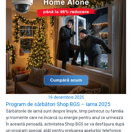
16 decembrie 2025
Program de sărbători Shop BGS – Iarna 2025
Sărbătorile de iarnă sunt despre liniște, timp petrecut cu familia
și momente care ne încarcă cu energie pentru anul ce urmează.
În această perioadă, activitatea Shop BGS se va desfășura după
un program special, atât pentru preluarea apelurilor telefonice,