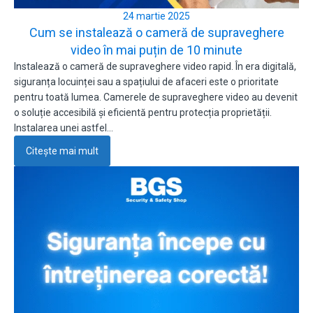
24 martie 2025
Cum se instalează o cameră de supraveghere
video în mai puțin de 10 minute
Instalează o cameră de supraveghere video rapid. În era digitală,
siguranța locuinței sau a spațiului de afaceri este o prioritate
pentru toată lumea. Camerele de supraveghere video au devenit
o soluție accesibilă și eficientă pentru protecția proprietății.
Instalarea unei astfel…
Citește mai mult