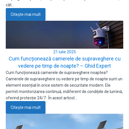
cât…
Citește mai mult
21 iulie 2025
Cum funcționează camerele de supraveghere cu
vedere pe timp de noapte? – Ghid Expert
Cum funcționează camerele de supraveghere noaptea?
Camerele de supraveghere cu vedere pe timp de noapte sunt un
element esențial în orice sistem de securitate modern. Ele
permit monitorizarea continuă, indiferent de condițiile de lumină,
oferind protecție 24/7. În acest articol…
Citește mai mult