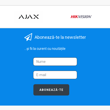
Abonează-te la newsletter
...și fii la curent cu noutățile
ABONEAZĂ-TE