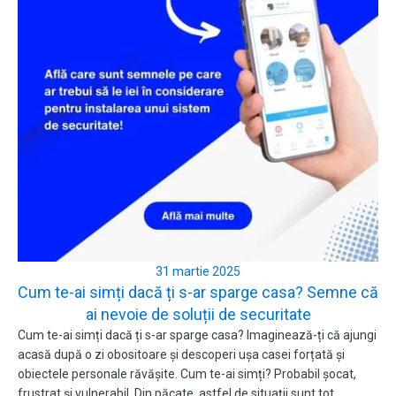
31 martie 2025
Cum te-ai simți dacă ți s-ar sparge casa? Semne că
ai nevoie de soluții de securitate
Cum te-ai simți dacă ți s-ar sparge casa? Imaginează-ți că ajungi
acasă după o zi obositoare și descoperi ușa casei forțată și
obiectele personale răvășite. Cum te-ai simți? Probabil șocat,
frustrat și vulnerabil. Din păcate, astfel de situații sunt tot…