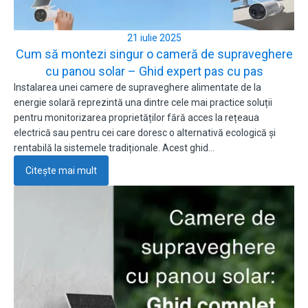
21 iulie 2025
Cum să montezi singur o cameră de supraveghere
cu panou solar – Ghid expert pas cu pas
Instalarea unei camere de supraveghere alimentate de la
energie solară reprezintă una dintre cele mai practice soluții
pentru monitorizarea proprietăților fără acces la rețeaua
electrică sau pentru cei care doresc o alternativă ecologică și
rentabilă la sistemele tradiționale. Acest ghid…
Citește mai mult