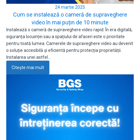
24 martie 2025
Cum se instalează o cameră de supraveghere
video în mai puțin de 10 minute
Instalează o cameră de supraveghere video rapid. În era digitală,
siguranța locuinței sau a spațiului de afaceri este o prioritate
pentru toată lumea. Camerele de supraveghere video au devenit
o soluție accesibilă și eficientă pentru protecția proprietății.
Instalarea unei astfel…
Citește mai mult