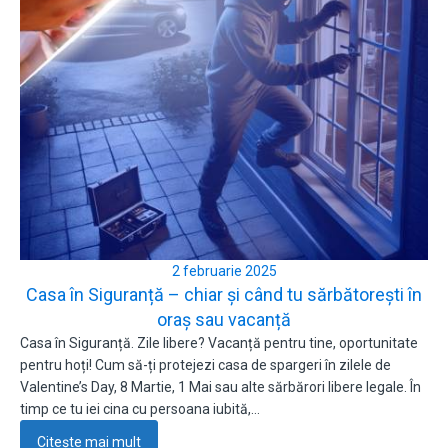
2 februarie 2025
Casa în Siguranță – chiar și când tu sărbătorești în
oraș sau vacanță
Casa în Siguranță. Zile libere? Vacanță pentru tine, oportunitate
pentru hoți! Cum să-ți protejezi casa de spargeri în zilele de
Valentine’s Day, 8 Martie, 1 Mai sau alte sărbărori libere legale. În
timp ce tu iei cina cu persoana iubită,…
Citește mai mult