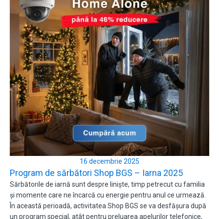
16 decembrie 2025
Program de sărbători Shop BGS – Iarna 2025
Sărbătorile de iarnă sunt despre liniște, timp petrecut cu familia
și momente care ne încarcă cu energie pentru anul ce urmează.
În această perioadă, activitatea Shop BGS se va desfășura după
un program special, atât pentru preluarea apelurilor telefonice,