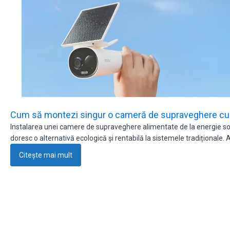
Cum să montezi singur o cameră de supraveghere cu 
Instalarea unei camere de supraveghere alimentate de la energie sola
doresc o alternativă ecologică și rentabilă la sistemele tradiționale.
Citește mai mult