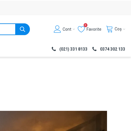
0
Coș
Cont
Favorite
(021) 331 8133
0374 302 133