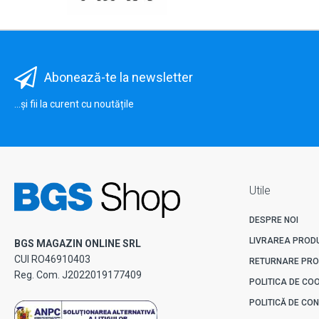
Abonează-te la newsletter
...și fii la curent cu noutățile
Utile
DESPRE NOI
LIVRAREA PROD
BGS MAGAZIN ONLINE SRL
CUI RO46910403
RETURNARE PR
Reg. Com. J2022019177409
POLITICA DE CO
POLITICĂ DE CON