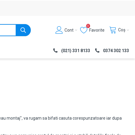
0
Coș
Cont
Favorite
(021) 331 8133
0374 302 133
vreau montaj", va rugam sa bifati casuta corespunzatoare iar dupa