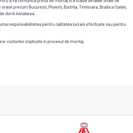
u a va comunica pretul de montaj si a stabili detaliile finale de
orase precum Bucuresti, Ploiesti, Bistrita, Timisoara, Braila si Galati,
de doriti instalarea.
suma responsabilitatea pentru calitatea lucrarii efectuate sau pentru
uror costurilor implicate in procesul de montaj.