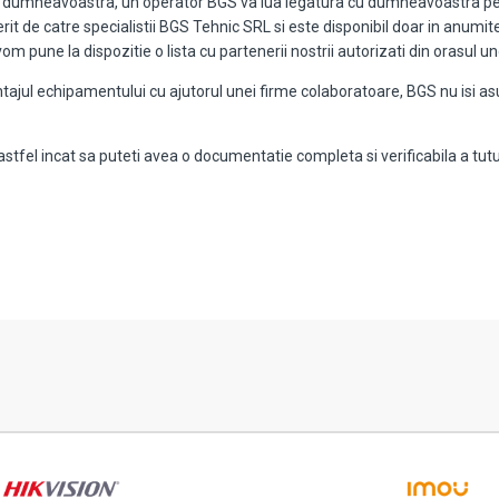
ii dumneavoastra, un operator BGS va lua legatura cu dumneavoastra pentr
it de catre specialistii BGS Tehnic SRL si este disponibil doar in anumite 
om pune la dispozitie o lista cu partenerii nostrii autorizati din orasul un
ntajul echipamentului cu ajutorul unei firme colaboratoare, BGS nu isi a
 astfel incat sa puteti avea o documentatie completa si verificabila a tut