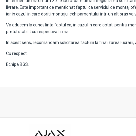
In termen de maximum 2 zile lucratoare de la inregistrarea solicitar
livrare. Este important de mentionat faptul ca serviciul de montaj ofer
iar in cazul in care doriti montajul echipamentului intr-un alt oras va v
Va aducem la cunostinta faptul ca, in cazul in care optati pentru mo
pretul stabilit cu respectiva firma.
In acest sens, recomandam solicitarea facturii la finalizarea lucrarii,
Cu respect,
Echipa BGS.