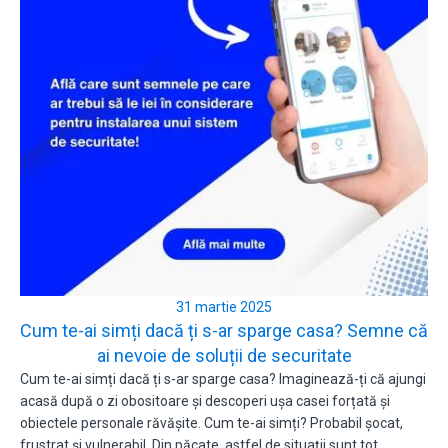
31 martie 2025
Cum te-ai simți dacă ți s-ar sparge casa? Semne că
ai nevoie de soluții de securitate
Cum te-ai simți dacă ți s-ar sparge casa? Imaginează-ți că ajungi
acasă după o zi obositoare și descoperi ușa casei forțată și
obiectele personale răvășite. Cum te-ai simți? Probabil șocat,
frustrat și vulnerabil. Din păcate, astfel de situații sunt tot…