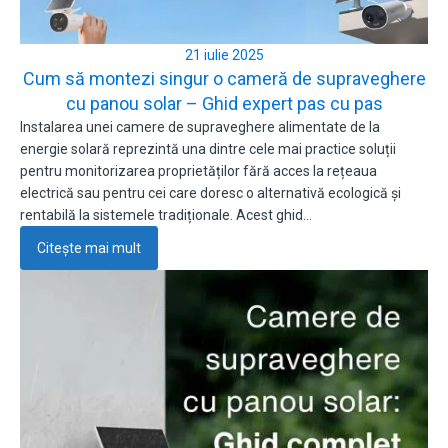
21 iulie 2025
Cum să montezi singur o cameră de supraveghere
cu panou solar – Ghid expert pas cu pas
Instalarea unei camere de supraveghere alimentate de la
energie solară reprezintă una dintre cele mai practice soluții
pentru monitorizarea proprietăților fără acces la rețeaua
electrică sau pentru cei care doresc o alternativă ecologică și
rentabilă la sistemele tradiționale. Acest ghid…
Citește mai mult