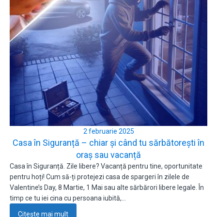
2 februarie 2025
Casa în Siguranță – chiar și când tu sărbătorești în
oraș sau vacanță
Casa în Siguranță. Zile libere? Vacanță pentru tine, oportunitate
pentru hoți! Cum să-ți protejezi casa de spargeri în zilele de
Valentine’s Day, 8 Martie, 1 Mai sau alte sărbărori libere legale. În
timp ce tu iei cina cu persoana iubită,…
Citește mai mult