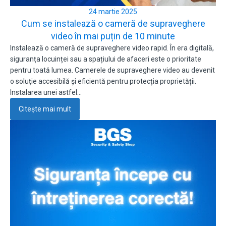
24 martie 2025
Cum se instalează o cameră de supraveghere
video în mai puțin de 10 minute
Instalează o cameră de supraveghere video rapid. În era digitală,
siguranța locuinței sau a spațiului de afaceri este o prioritate
pentru toată lumea. Camerele de supraveghere video au devenit
o soluție accesibilă și eficientă pentru protecția proprietății.
Instalarea unei astfel…
Citește mai mult