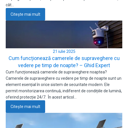
cât…
Citește mai mult
21 iulie 2025
Cum funcționează camerele de supraveghere cu
vedere pe timp de noapte? – Ghid Expert
Cum funcționează camerele de supraveghere noaptea?
Camerele de supraveghere cu vedere pe timp de noapte sunt un
element esențial în orice sistem de securitate modern. Ele
permit monitorizarea continuă, indiferent de condițiile de lumină,
oferind protecție 24/7. În acest articol…
Citește mai mult