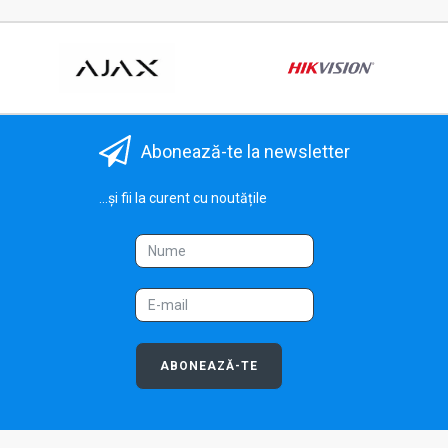
Abonează-te la newsletter
...și fii la curent cu noutățile
ABONEAZĂ-TE