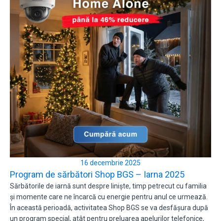
16 decembrie 2025
Program de sărbători Shop BGS – Iarna 2025
Sărbătorile de iarnă sunt despre liniște, timp petrecut cu familia
și momente care ne încarcă cu energie pentru anul ce urmează.
În această perioadă, activitatea Shop BGS se va desfășura după
un program special, atât pentru preluarea apelurilor telefonice,