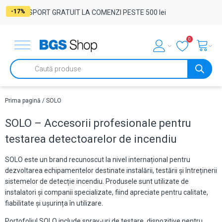
-17%
TRANSPORT GRATUIT LA COMENZI PESTE 500 lei
0
Products
search
Prima pagină
/ SOLO
SOLO – Accesorii profesionale pentru
testarea detectoarelor de incendiu
SOLO este un brand recunoscut la nivel internațional pentru
dezvoltarea echipamentelor destinate instalării, testării și întreținerii
sistemelor de detecție incendiu. Produsele sunt utilizate de
instalatori și companii specializate, fiind apreciate pentru calitate,
fiabilitate și ușurința în utilizare.
Portofoliul SOLO include spray-uri de testare, dispozitive pentru