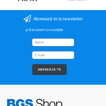
Abonează-te la newsletter
...și fii la curent cu noutățile
ABONEAZĂ-TE