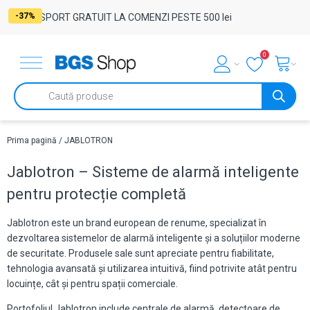
-37%
TRANSPORT GRATUIT LA COMENZI PESTE 500 lei
0
Products
search
Prima pagină
/ JABLOTRON
Jablotron – Sisteme de alarmă inteligente
pentru protecție completă
Jablotron este un brand european de renume, specializat în
dezvoltarea sistemelor de alarmă inteligente și a soluțiilor moderne
de securitate. Produsele sale sunt apreciate pentru fiabilitate,
tehnologia avansată și utilizarea intuitivă, fiind potrivite atât pentru
locuințe, cât și pentru spații comerciale.
Portofoliul Jablotron include centrale de alarmă, detectoare de