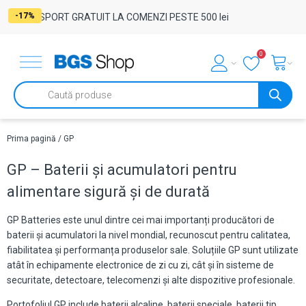
-17%
TRANSPORT GRATUIT LA COMENZI PESTE 500 lei
0
Products
search
Prima pagină
/ GP
GP – Baterii și acumulatori pentru
alimentare sigură și de durată
GP Batteries este unul dintre cei mai importanți producători de
baterii și acumulatori la nivel mondial, recunoscut pentru calitatea,
fiabilitatea și performanța produselor sale. Soluțiile GP sunt utilizate
atât în echipamente electronice de zi cu zi, cât și în sisteme de
securitate, detectoare, telecomenzi și alte dispozitive profesionale.
Portofoliul GP include baterii alcaline, baterii speciale, baterii tip