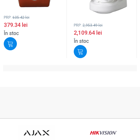
PRP:
635.42
lei
379.34
lei
PRP:
2,953.49
lei
2,109.64
lei
În stoc
În stoc