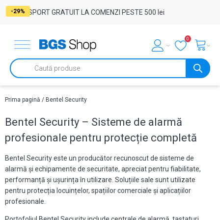
-40%
-29%
TRANSPORT GRATUIT LA COMENZI PESTE 500 lei
0
Products
search
Prima pagină
/ Bentel Security
Bentel Security – Sisteme de alarmă
profesionale pentru protecție completă
Bentel Security este un producător recunoscut de sisteme de
alarmă și echipamente de securitate, apreciat pentru fiabilitate,
performanță și ușurința în utilizare. Soluțiile sale sunt utilizate
pentru protecția locuințelor, spațiilor comerciale și aplicațiilor
profesionale.
Portofoliul Bentel Security include centrale de alarmă, tastaturi,