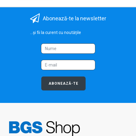
Abonează-te la newsletter
...și fii la curent cu noutățile
ABONEAZĂ-TE