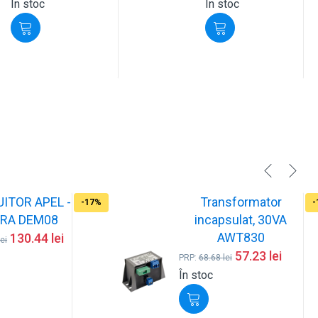
În stoc
În stoc
UITOR APEL -
Transformator
-17%
-
RA DEM08
incapsulat, 30VA
AWT830
130.44
lei
lei
57.23
lei
PRP:
68.68
lei
În stoc