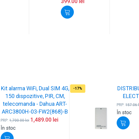
399.00
lei
Kit alarma WiFi, Dual SIM 4G,
DISTRIB
-17%
150 dispozitive, PIR, CM,
ELECT
telecomanda - Dahua ART-
PRP:
157.06
ARC3800H-03-FW2(868)-B
În stoc
1,489.00
lei
PRP:
1,700.00
lei
În stoc