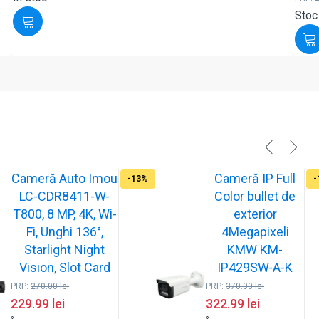
Stoc
Cameră Auto Imou
Cameră IP Full
-13%
-
LC-CDR8411-W-
Color bullet de
T800, 8 MP, 4K, Wi-
exterior
Fi, Unghi 136°,
4Megapixeli
Starlight Night
KMW KM-
Vision, Slot Card
IP429SW-A-K
PRP:
270.00
lei
PRP:
370.00
lei
229.99
lei
322.99
lei