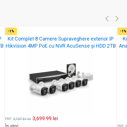
-1%
-1%
P
Kit Complet 8 Camere Supraveghere exterior IP
K
TB
Hikvision 4MP PoE cu NVR AcuSense și HDD 2TB
Ana
3,699.99
lei
PRP:
3,737.51
lei
În stoc
PRP: