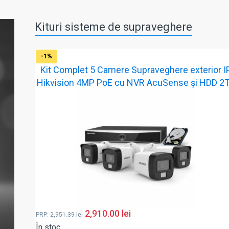
Kituri sisteme de supraveghere
-1%
Kit Complet 5 Camere Supraveghere exterior I
Hikvision 4MP PoE cu NVR AcuSense și HDD 2
2,910.00
lei
PRP:
2,951.39
lei
În stoc