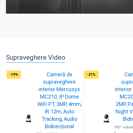
Supraveghere Video
Cameră de
Ca
-19%
-21%
supraveghere
supr
interior Mercusys
interi
MC210, IP Dome
MC200
WiFi PT, 3MP, 4mm,
2MP, Pa
IR 12m, Auto
Night V
Tracking, Audio
Bidi
Bidirecțional
PRP:
120.0