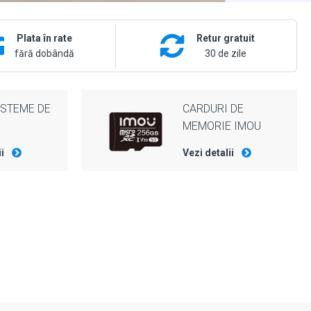
Plata în rate
Retur gratuit
fără dobândă
30 de zile
ISTEME DE
CARDURI DE
MEMORIE IMOU
ii
Vezi detalii