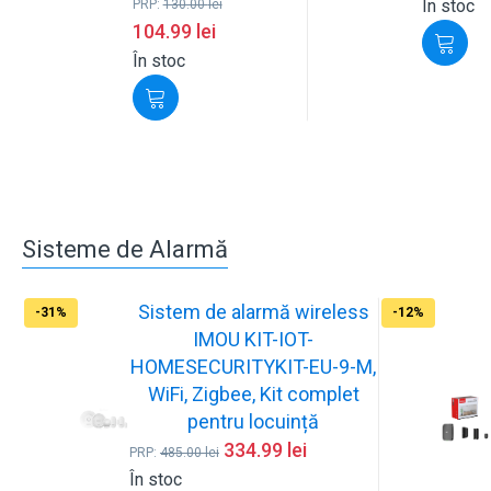
În stoc
PRP:
130.00
lei
104.99
lei
În stoc
Sisteme de Alarmă
Sistem de alarmă wireless
-31%
-12%
IMOU KIT-IOT-
HOMESECURITYKIT-EU-9-M,
WiFi, Zigbee, Kit complet
pentru locuință
334.99
lei
PRP:
485.00
lei
În stoc