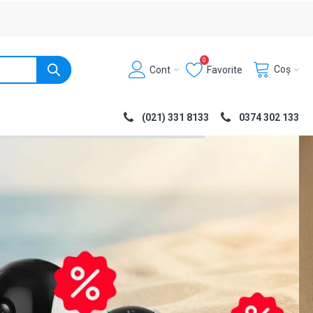
0
Coș
Cont
Favorite
(021) 331 8133
0374 302 133