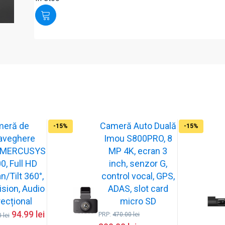
meră de
Cameră Auto Duală
-15%
-15%
aveghere
Imou S800PRO, 8
or MERCUSYS
MP 4K, ecran 3
, Full HD
inch, senzor G,
n/Tilt 360°,
control vocal, GPS,
ision, Audio
ADAS, slot card
recțional
micro SD
94.99
lei
PRP:
470.00
lei
0
lei