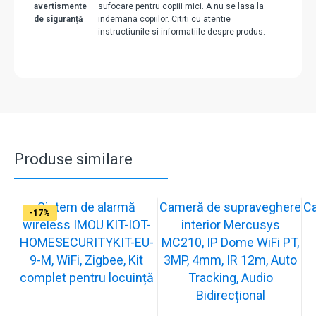
avertismente
sufocare pentru copiii mici. A nu se lasa la
de siguranță
indemana copiilor. Cititi cu atentie
instructiunile si informatiile despre produs.
Produse similare
Sistem de alarmă
Cameră de supraveghere
C
-31%
-19%
-21%
-13%
-15%
-20%
-12%
-13%
-16%
-17%
wireless IMOU KIT-IOT-
interior Mercusys
HOMESECURITYKIT-EU-
MC210, IP Dome WiFi PT,
9-M, WiFi, Zigbee, Kit
3MP, 4mm, IR 12m, Auto
complet pentru locuință
Tracking, Audio
Bidirecțional