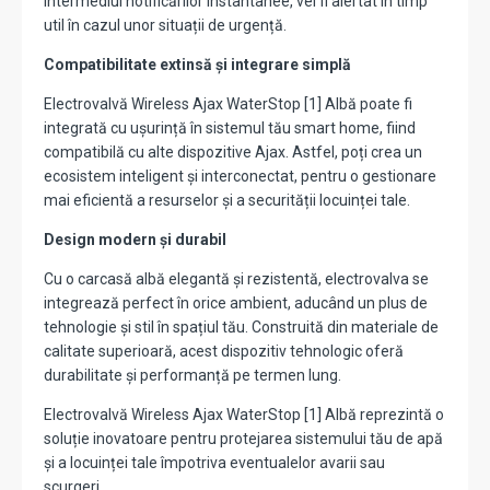
intermediul notificărilor instantanee, vei fi alertat în timp
util în cazul unor situații de urgență.
Compatibilitate extinsă și integrare simplă
Electrovalvă Wireless Ajax WaterStop [1] Albă poate fi
integrată cu ușurință în sistemul tău smart home, fiind
compatibilă cu alte dispozitive Ajax. Astfel, poți crea un
ecosistem inteligent și interconectat, pentru o gestionare
mai eficientă a resurselor și a securității locuinței tale.
Design modern și durabil
Cu o carcasă albă elegantă și rezistentă, electrovalva se
integrează perfect în orice ambient, aducând un plus de
tehnologie și stil în spațiul tău. Construită din materiale de
calitate superioară, acest dispozitiv tehnologic oferă
durabilitate și performanță pe termen lung.
Electrovalvă Wireless Ajax WaterStop [1] Albă reprezintă o
soluție inovatoare pentru protejarea sistemului tău de apă
și a locuinței tale împotriva eventualelor avarii sau
scurgeri.