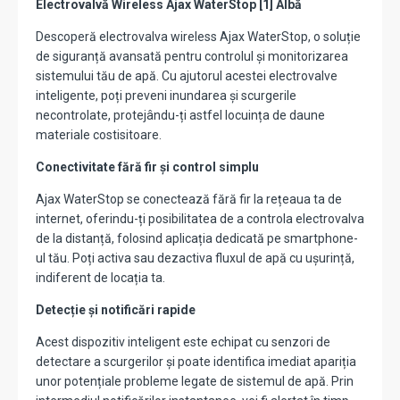
Electrovalvă Wireless Ajax WaterStop [1] Albă
Descoperă electrovalva wireless Ajax WaterStop, o soluție
de siguranță avansată pentru controlul și monitorizarea
sistemului tău de apă. Cu ajutorul acestei electrovalve
inteligente, poți preveni inundarea și scurgerile
necontrolate, protejându-ți astfel locuința de daune
materiale costisitoare.
Conectivitate fără fir și control simplu
Ajax WaterStop se conectează fără fir la rețeaua ta de
internet, oferindu-ți posibilitatea de a controla electrovalva
de la distanță, folosind aplicația dedicată pe smartphone-
ul tău. Poți activa sau dezactiva fluxul de apă cu ușurință,
indiferent de locația ta.
Detecție și notificări rapide
Acest dispozitiv inteligent este echipat cu senzori de
detectare a scurgerilor și poate identifica imediat apariția
unor potențiale probleme legate de sistemul de apă. Prin