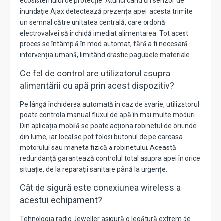
ecosistemului de protecție.
Atunci când un senzor de
inundație Ajax detectează prezența apei, acesta trimite
un semnal către unitatea centrală, care ordonă
electrovalvei să închidă imediat alimentarea. Tot acest
proces se întâmplă în mod automat, fără a fi necesară
intervenția umană, limitând drastic pagubele materiale.
Ce fel de control are utilizatorul asupra
alimentării cu apă prin acest dispozitiv?
Pe lângă închiderea automată în caz de avarie, utilizatorul
poate controla manual fluxul de apă în mai multe moduri.
Din aplicația mobilă se poate acționa robinetul de oriunde
din lume, iar local se pot folosi butonul de pe carcasa
motorului sau maneta fizică a robinetului.
Această
redundanță garantează controlul total asupra apei în orice
situație, de la reparații sanitare până la urgențe.
Cât de sigură este conexiunea wireless a
acestui echipament?
Tehnologia radio Jeweller asigură o legătură extrem de