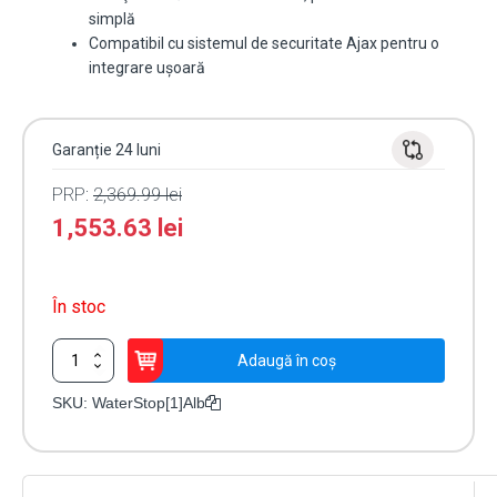
simplă
Compatibil cu sistemul de securitate Ajax pentru o
integrare ușoară
Garanție 24 luni
PRP:
2,369.99
lei
1,553.63
lei
În stoc
Cantitate
Adaugă în coș
Electrovalvă
Wireless
SKU:
WaterStop[1]Alb
Ajax
WaterStop
[1]
Albă