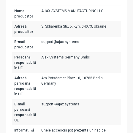
Nume
AJAX SYSTEMS MANUFACTURING LLC
producător
Adresă
S. Skliarenka Str., 5, Kyiv, 04073, Ukraine
producător
E-mail
support@ajax.systems
producător
Persoană
Ajax Systems Germany GmbH
responsabilă
în UE
Adresă
Am Potsdamer Platz 10, 10785 Berlin,
persoană
Germany
responsabilă
în UE
E-mail
support@ajax.systems
persoană
responsabilă
UE
Informații și
Unele accesorii pot prezenta un risc de