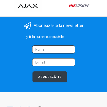
Abonează-te la newsletter
...și fii la curent cu noutățile
ABONEAZĂ-TE