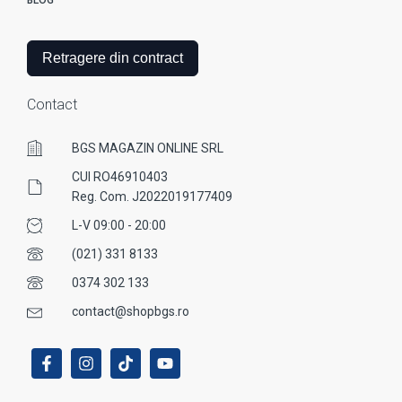
BLOG
Retragere din contract
Contact
BGS MAGAZIN ONLINE SRL
CUI RO46910403
Reg. Com. J2022019177409
L-V 09:00 - 20:00
(021) 331 8133
0374 302 133
contact@shopbgs.ro