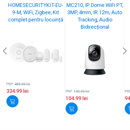
HOMESECURITYKIT-EU-
MC210, IP Dome WiFi PT,
9-M, WiFi, Zigbee, Kit
3MP, 4mm, IR 12m, Auto
complet pentru locuință
Tracking, Audio
Bidirecțional
PRP:
485.00
lei
334.99
lei
PRP:
130.00
lei
PR
104.99
lei
9