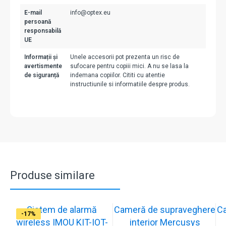
E-mail
info@optex.eu
persoană
responsabilă
UE
Informații și
Unele accesorii pot prezenta un risc de
avertismente
sufocare pentru copiii mici. A nu se lasa la
de siguranță
indemana copiilor. Cititi cu atentie
instructiunile si informatiile despre produs.
Produse similare
Sistem de alarmă
Cameră de supraveghere
C
-31%
-19%
-21%
-13%
-15%
-20%
-12%
-13%
-16%
-17%
wireless IMOU KIT-IOT-
interior Mercusys