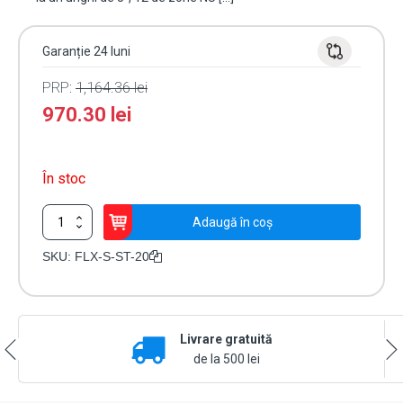
Garanție 24 luni
PRP:
1,164.36
lei
970.30
lei
În stoc
Cantitate
Adaugă în coș
PACHET
20
SKU:
FLX-S-ST-20
buc.
-
Detector
de
Livrare gratuită
miscare
PIR
de la 500 lei
FLX-
S-