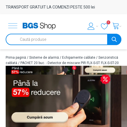
TRANSPORT GRATUIT LA COMENZI PESTE 500 lei
0
Products
search
Prima pagină
/
Sisteme de alarmă
/
Echipamente cablate
/
Senzoristică
cablată
/ PACHET 20 buc. - Detector de miscare PIR FLX-S-ST FLX-S-ST-20