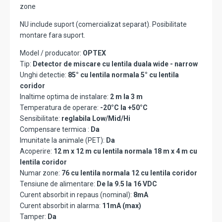
zone
NU include suport (comercializat separat). Posibilitate
montare fara suport.
Model / producator:
OPTEX
Tip:
Detector de miscare cu lentila duala wide - narrow
Unghi detectie:
85° cu lentila normala 5° cu lentila
coridor
Inaltime optima de instalare:
2 m la 3 m
Temperatura de operare:
-20°C la +50°C
Sensibilitate:
reglabila Low/Mid/Hi
Compensare termica :
Da
Imunitate la animale (PET):
Da
Acoperire:
12 m x 12 m cu lentila normala 18 m x 4 m cu
lentila coridor
Numar zone:
76 cu lentila normala 12 cu lentila coridor
Tensiune de alimentare:
De la 9.5 la 16 VDC
Curent absorbit in repaus (nominal):
8mA
Curent absorbit in alarma:
11mA (max)
Tamper:
Da