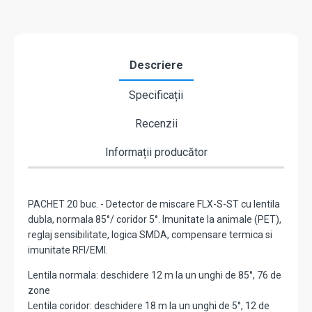
ST
FLX-
S-
ST-
20
Descriere
Specificații
Recenzii
Informații producător
PACHET 20 buc. - Detector de miscare FLX-S-ST cu lentila
dubla, normala 85°/ coridor 5°. Imunitate la animale (PET),
reglaj sensibilitate, logica SMDA, compensare termica si
imunitate RFI/EMI.
Lentila normala: deschidere 12 m la un unghi de 85°, 76 de
zone
Lentila coridor: deschidere 18 m la un unghi de 5°, 12 de