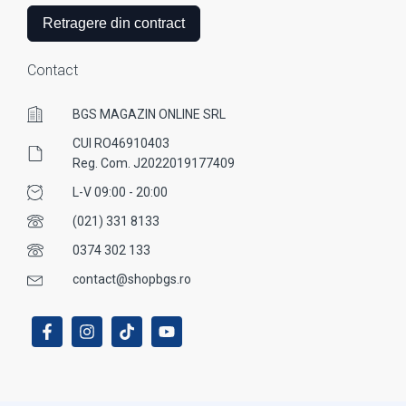
Retragere din contract
Contact
BGS MAGAZIN ONLINE SRL
CUI RO46910403
Reg. Com. J2022019177409
L-V 09:00 - 20:00
(021) 331 8133
0374 302 133
contact@shopbgs.ro