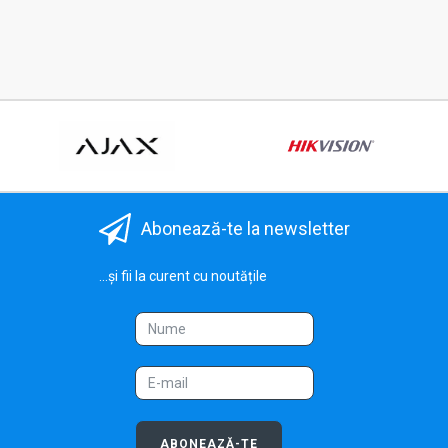
Abonează-te la newsletter
...și fii la curent cu noutățile
ABONEAZĂ-TE