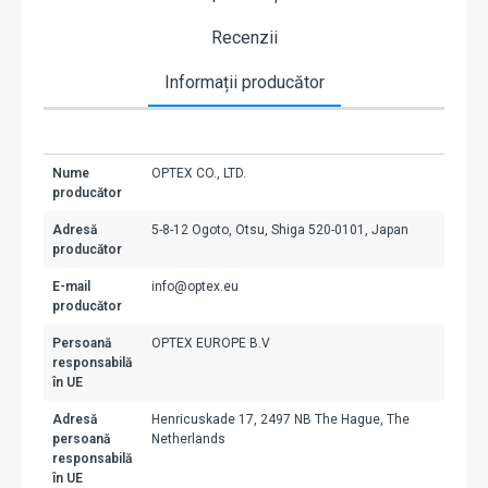
Recenzii
Informații producător
Nume
OPTEX CO., LTD.
producător
Adresă
5-8-12 Ogoto, Otsu, Shiga 520-0101, Japan
producător
E-mail
info@optex.eu
producător
Persoană
OPTEX EUROPE B.V
responsabilă
în UE
Adresă
Henricuskade 17, 2497 NB The Hague, The
persoană
Netherlands
responsabilă
în UE