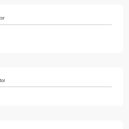
tor
tor