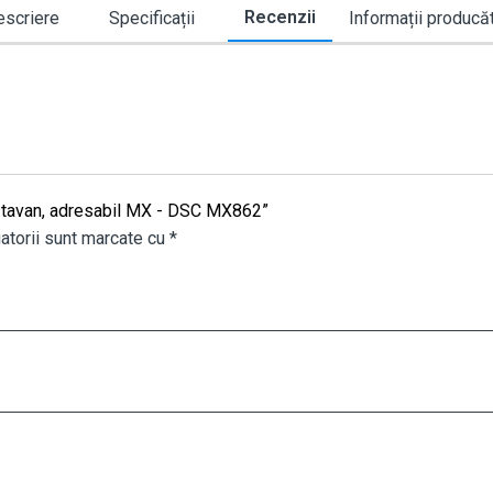
Recenzii
scriere
Specificații
Informații producă
de tavan, adresabil MX - DSC MX862”
atorii sunt marcate cu
*