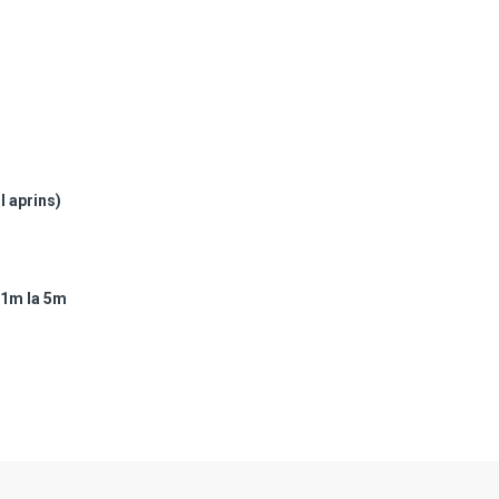
l aprins)
3 1m la 5m