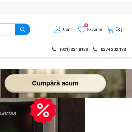
0
Coș
Cont
Favorite
(021) 331 8133
0374 302 133