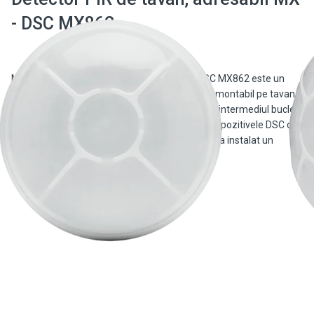
- DSC MX862
MX862 - MX PIR pentru montare pe tavan DSC MX862 este un
detector de miscare 360° inteligent, adresabil, montabil pe tavan.
Acesta este compatibil cu panourile IQ Pro prin intermediul buclei
adresabile MX. Pentru a utiliza oricare dintre dispozitivele DSC din
seria MX, inclusiv MX862, IQ Pro va trebui sa aiba instalat un
modul HSM3105. […]