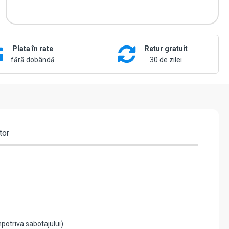
Plata în rate
Retur gratuit
fără dobândă
30 de zilei
tor
potriva sabotajului)