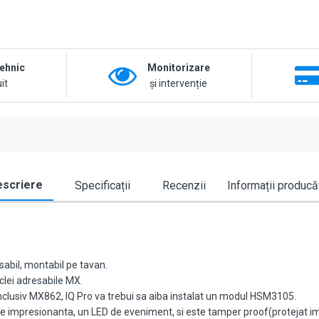
tehnic
Monitorizare
it
și intervenție
scriere
Specificații
Recenzii
Informații producă
sabil, montabil pe tavan.
clei adresabile MX.
 inclusiv MX862, IQ Pro va trebui sa aiba instalat un modul HSM3105.
e impresionanta, un LED de eveniment, si este tamper proof(protejat im