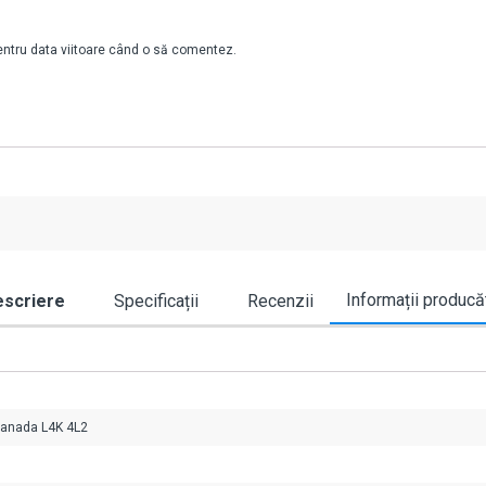
pentru data viitoare când o să comentez.
Informații producă
scriere
Specificații
Recenzii
Canada L4K 4L2