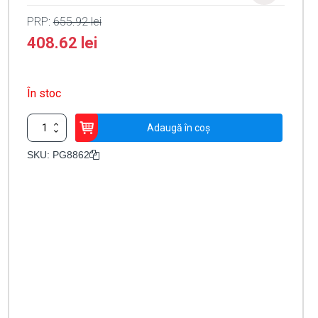
PRP:
655.92
lei
408.62
lei
În stoc
Cantitate
Adaugă în coș
Detector
PIR
SKU:
PG8862
de
tavan,
360°,
compatibil
PowerG
868
MHz
-
DSC
PG8862