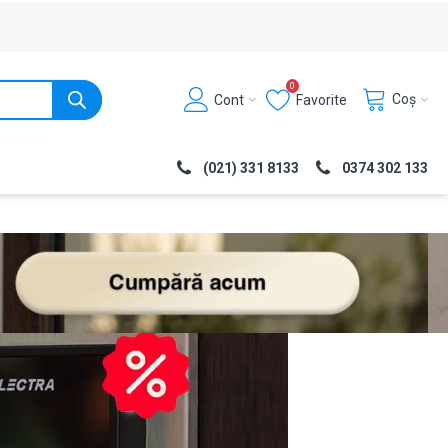
0
Coș
Cont
Favorite
(021) 331 8133
0374 302 133