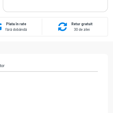
Plata în rate
Retur gratuit
fără dobândă
30 de zilei
tor