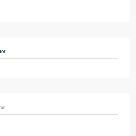
tor
tor