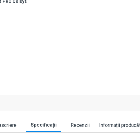
s PRO Qolsys
Specificații
scriere
Recenzii
Informații producă