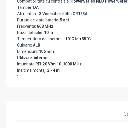
Compatibilitate cu centralele:
PowerSeries NEO PowerSerie
Tamper:
DA
Alimentare:
3 Vcc baterie litiu CR123A
Durata de viata baterie:
5 ani
Frecventa:
868 MHz
Raza detectie:
10 m
Temperatura de operare:
-10°C la +55°C
Culoare:
ALB
Dimensiuni:
106 mm
Utilizare:
interior
Imunitate RFI:
20 V/m 10-1000 MHz
Inaltime montaj:
2 - 4 m
"
De