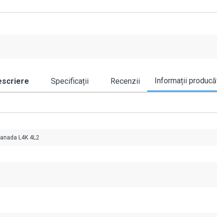
Informații producă
scriere
Specificații
Recenzii
Canada L4K 4L2