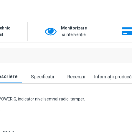
tehnic
Monitorizare
it
și intervenție
scriere
Specificații
Recenzii
Informații producă
 POWER G, indicator nivel semnal radio, tamper.
.