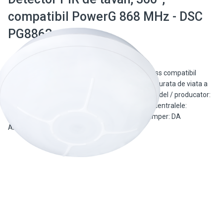
compatibil PowerG 868 MHz - DSC
PG8862
Detector PIR de tavan, raza 10 m la 360°, wireless compatibil
POWER G, indicator nivel semnal radio, tamper. Durata de viata a
bateriei de pana la 5 ani, LED calitate semnal. Model / producator:
DSC Tip: Detector PIR tavan Compatibilitate cu centralele:
PowerSeries NEO PowerSeries PRO Qolsys Tamper: DA
Alimentare: 3 Vcc baterie litiu CR123A […]