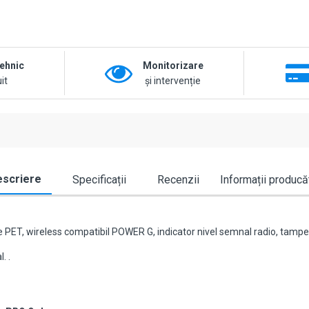
tehnic
Monitorizare
it
și intervenție
scriere
Specificații
Recenzii
Informații producă
ate PET, wireless compatibil POWER G, indicator nivel semnal radio, tampe
. .