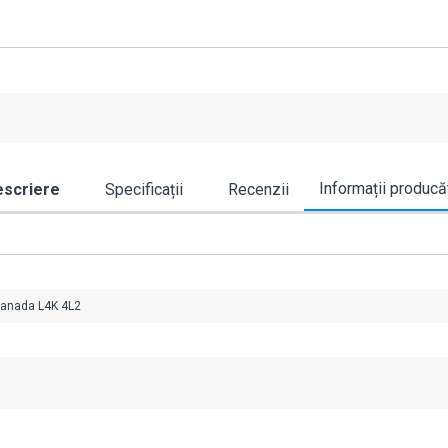
Informații producă
scriere
Specificații
Recenzii
Canada L4K 4L2