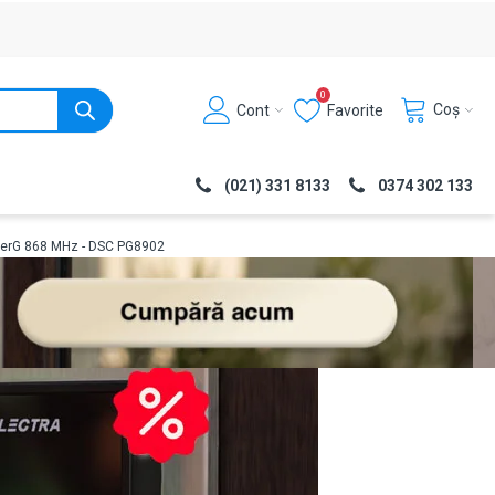
0
Coș
Cont
Favorite
(021) 331 8133
0374 302 133
PowerG 868 MHz - DSC PG8902