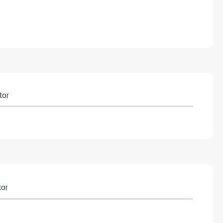
tor
tor