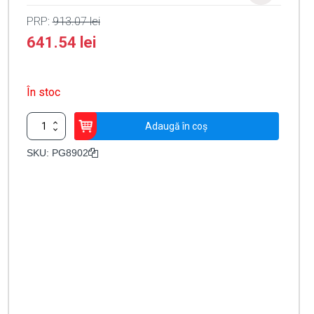
PRP:
913.07
lei
641.54
lei
În stoc
Cantitate
Adaugă în coș
Detector
PIR
SKU:
PG8902
de
exterior,
tip
cortina,
imunitate
PET,
wireless
compatibil
PowerG
868
MHz
-