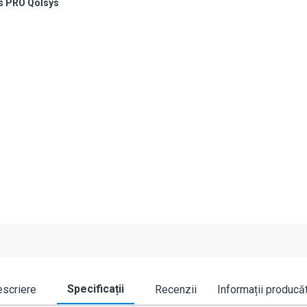
s PRO Qolsys
Specificații
scriere
Recenzii
Informații producă