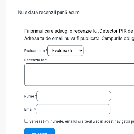
Nu există recenzii până acum.
Fii primul care adaugi o recenzie la „Detector PIR d
Adresa ta de email nu va fi publicată.
Câmpurile oblig
Evaluarea ta
*
Recenzia ta
*
Nume
*
Email
*
Salvează-mi numele, emailul și site-ul web în acest navigator 