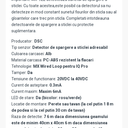
sticlei. Cu toate acestea,este posibil ca detectorul sa nu
detecteze in mod constant sunetul fisurilor din sticla sau al
gloantelor care trec prin sticla. Completati intotdeauna
detectoarele de spargere a sticlei cu protectie
suplimentara.
Producator :
DSC
Tip senzor:
Detector de spargere a sticlei adresabil
Culoarea carcasei:
Alb
Material carcasa:
PC-ABS rezistent la flacari
Tehnologie:
MX Wired Loop pentru IQ Pro
Tamper:
Da
Tensiune de functionare:
20VDC la 40VDC
Curent de asteptare:
0.3mA
Curent maxim:
Maxim 6mA
LED de stare:
Da (bicolor: rosu/verde)
Locatie de montare:
Perete sau tavan (la cel putin 1 8 m
de podea si la cel putin 30 cm de tavan)
Raza de detectie:
7 6 m daca dimensiunea geamului
este de minim 40cm x 40cm 6 m daca dimensiunea