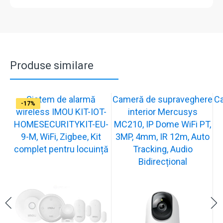
Produse similare
Sistem de alarmă
Cameră de supraveghere
C
-31%
-19%
-21%
-13%
-15%
-20%
-12%
-13%
-16%
-17%
wireless IMOU KIT-IOT-
interior Mercusys
HOMESECURITYKIT-EU-
MC210, IP Dome WiFi PT,
9-M, WiFi, Zigbee, Kit
3MP, 4mm, IR 12m, Auto
complet pentru locuință
Tracking, Audio
Bidirecțional