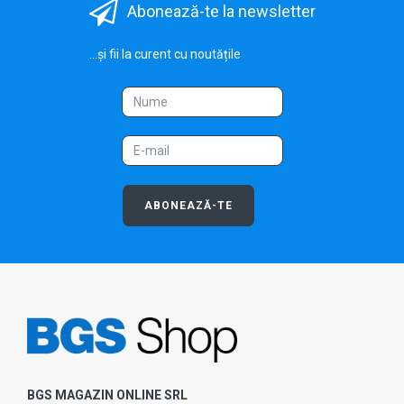
Abonează-te la newsletter
...și fii la curent cu noutățile
ABONEAZĂ-TE
BGS MAGAZIN ONLINE SRL