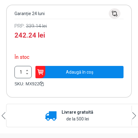
Garanție 24 luni
PRP:
339.14
lei
242.24
lei
În stoc
Cantitate
Adaugă în coș
Detector
geam
SKU:
MX922
spart
adresabil
MX
-
Livrare gratuită
DSC
MX922
de la 500 lei