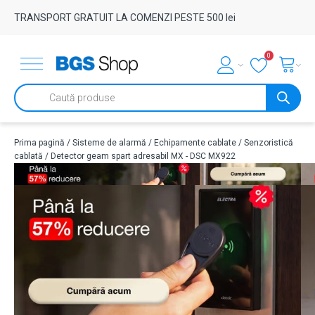
TRANSPORT GRATUIT LA COMENZI PESTE 500 lei
0
Products
search
Prima pagină
/
Sisteme de alarmă
/
Echipamente cablate
/
Senzoristică
cablată
/ Detector geam spart adresabil MX - DSC MX922