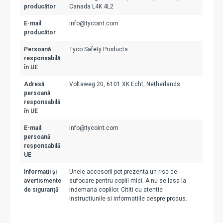
producător
Canada L4K 4L2
E-mail
info@tycoint.com
producător
Persoană
Tyco Safety Products
responsabilă
în UE
Adresă
Voltaweg 20, 6101 XK Echt, Netherlands
persoană
responsabilă
în UE
E-mail
info@tycoint.com
persoană
responsabilă
UE
Informații și
Unele accesorii pot prezenta un risc de
avertismente
sufocare pentru copiii mici. A nu se lasa la
de siguranță
indemana copiilor. Cititi cu atentie
instructiunile si informatiile despre produs.