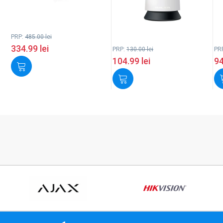
PRP:
485.00
lei
334.99
lei
PRP:
130.00
lei
PR
104.99
lei
9