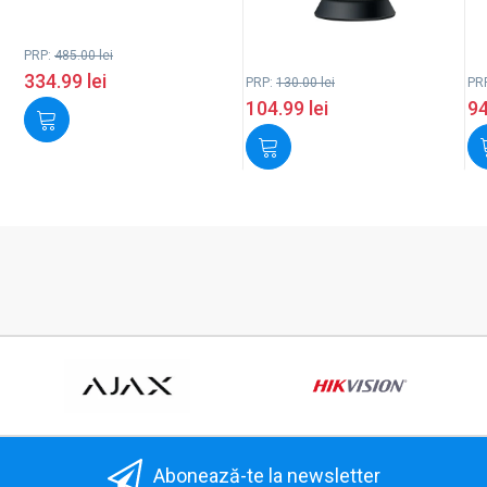
PRP:
485.00
lei
334.99
lei
PRP:
130.00
lei
PR
104.99
lei
9
Abonează-te la newsletter