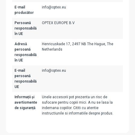
E-mail
info@optex.eu
producător
Persoană
OPTEX EUROPE B.V
responsabilă
în UE
Adresă
Henricuskade 17, 2497 NB The Hague, The
persoană
Netherlands
responsabilă
în UE
E-mail
info@optex.eu
persoană
responsabilă
UE
Informații și
Unele accesorii pot prezenta un risc de
avertismente
sufocare pentru copiii mici. A nu se lasa la
de siguranță
indemana copiilor. Cititi cu atentie
instructiunile si informatiile despre produs.