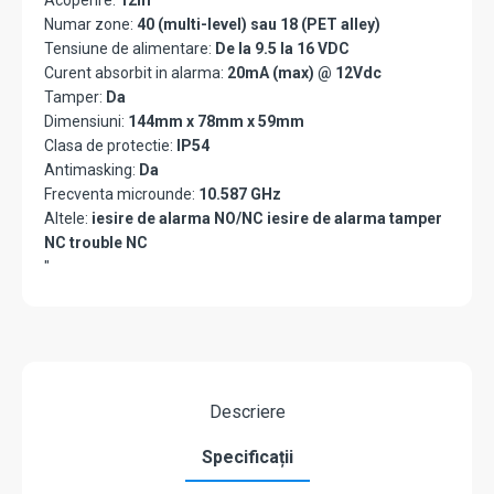
Acoperire:
12m
Numar zone:
40 (multi-level) sau 18 (PET alley)
Tensiune de alimentare:
De la 9.5 la 16 VDC
Curent absorbit in alarma:
20mA (max) @ 12Vdc
Tamper:
Da
Dimensiuni:
144mm x 78mm x 59mm
Clasa de protectie:
IP54
Antimasking:
Da
Frecventa microunde:
10.587 GHz
Altele:
iesire de alarma NO/NC iesire de alarma tamper
NC trouble NC
"
Descriere
Specificații