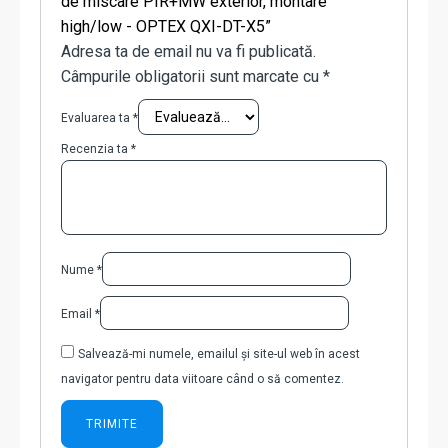
de miscare PIR+MW exterior, montare
high/low - OPTEX QXI-DT-X5”
Adresa ta de email nu va fi publicată.
Câmpurile obligatorii sunt marcate cu
*
Evaluarea ta
*
Recenzia ta
*
Nume
*
Email
*
Salvează-mi numele, emailul și site-ul web în acest
navigator pentru data viitoare când o să comentez.