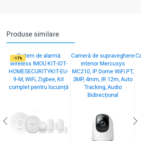
Produse similare
Sistem de alarmă
Cameră de supraveghere
C
-31%
-19%
-21%
-13%
-15%
-20%
-12%
-13%
-16%
-17%
wireless IMOU KIT-IOT-
interior Mercusys
HOMESECURITYKIT-EU-
MC210, IP Dome WiFi PT,
9-M, WiFi, Zigbee, Kit
3MP, 4mm, IR 12m, Auto
complet pentru locuință
Tracking, Audio
Bidirecțional