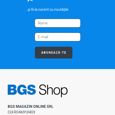
...și fii la curent cu noutățile
ABONEAZĂ-TE
BGS MAGAZIN ONLINE SRL
CUI RO46910403