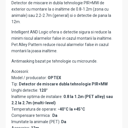
Detector de miscare in dubla tehnologie PIR+MW de
exterior cu montare la o inaltime de 0.8-1.2m (zona cu
animale) sau 2.2-2.7m (general) si o detectie de pana la
12m.
Intelligent AND Logic ofera o detectie sigura si reduce la
minim riscul alarmelor false in cazul montarii la inaltime.
Pet Alley Pattern reduce riscul alarmelor false in cazul
montarii la joasa inaltime.
Antimasking bazat pe tehnologie cu microunde.
Accesorii:
Model / producator:
OPTEX
Tip:
Detector de miscare dubla tehnologie PIR+MW
Unghi detectie:
120°
Inaltime optima de instalare:
0.8 la 1.2m (PET alley) sau
2.2 la 2.7m (multi-level)
Temperatura de operare:
-40°C la +45°C
Compensare termica :
Da
Imunitate la animale (PET):
Da