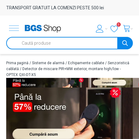
TRANSPORT GRATUIT LA COMENZI PESTE 500 lei
0
Products
search
Prima pagină
/
Sisteme de alarmă
/
Echipamente cablate
/
Senzoristică
cablată
/ Detector de miscare PIR+MW exterior, montare high/low -
OPTEX QXI-DT-X5