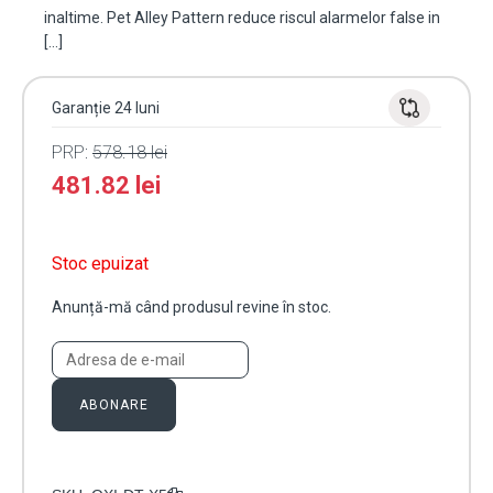
inaltime. Pet Alley Pattern reduce riscul alarmelor false in
[…]
Garanție 24 luni
PRP:
578.18
lei
481.82
lei
Stoc epuizat
Anunță-mă când produsul revine în stoc.
ABONARE