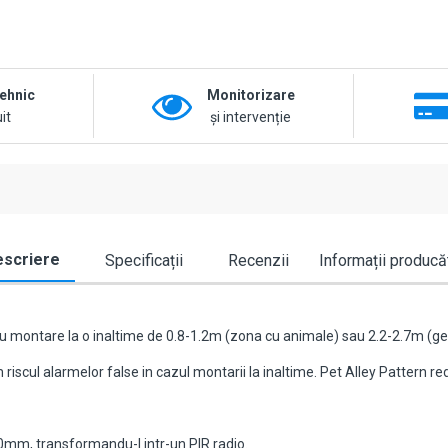
tehnic
Monitorizare
it
și intervenție
scriere
Specificații
Recenzii
Informații producă
 montare la o inaltime de 0.8-1.2m (zona cu animale) sau 2.2-2.7m (gen
 riscul alarmelor false in cazul montarii la inaltime. Pet Alley Pattern red
mm, transformandu-l intr-un PIR radio.