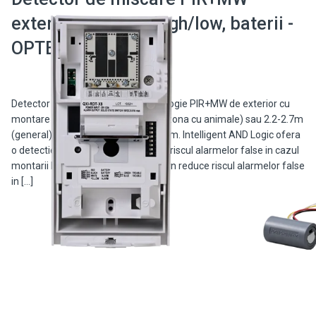
exterior, montare high/low, baterii -
OPTEX QXI-RDT-X5
Detector de miscare in dubla tehnologie PIR+MW de exterior cu
montare la o inaltime de 0.8-1.2m (zona cu animale) sau 2.2-2.7m
(general) si o detectie de pana la 12m. Intelligent AND Logic ofera
o detectie sigura si reduce la minim riscul alarmelor false in cazul
montarii la inaltime. Pet Alley Pattern reduce riscul alarmelor false
in […]