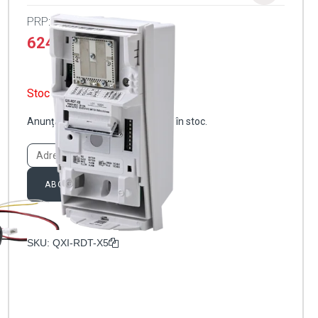
PRP:
749.09
lei
624.24
lei
Stoc epuizat
Anunță-mă când produsul revine în stoc.
ABONARE
SKU:
QXI-RDT-X5