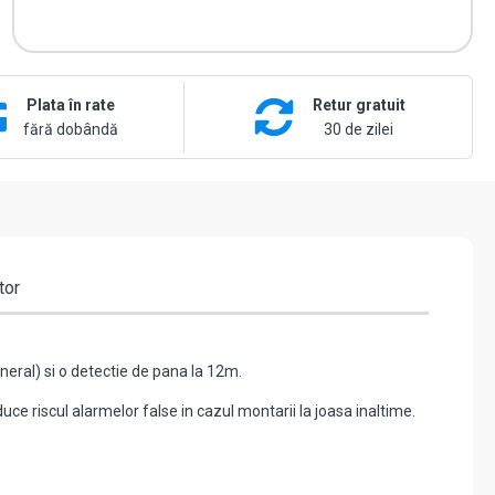
Plata în rate
Retur gratuit
fără dobândă
30 de zilei
tor
eral) si o detectie de pana la 12m.
uce riscul alarmelor false in cazul montarii la joasa inaltime.