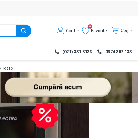
0
Coș
Cont
Favorite
(021) 331 8133
0374 302 133
XI-RDT-X5