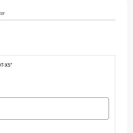
tor
DT-X5”