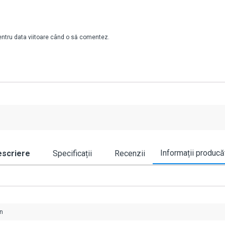
pentru data viitoare când o să comentez.
Informații producă
scriere
Specificații
Recenzii
an