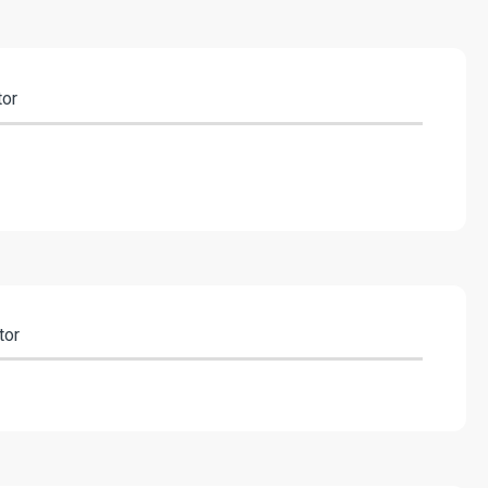
tor
tor