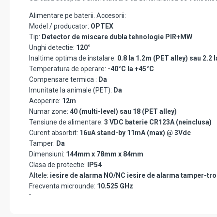
Alimentare pe baterii. Accesorii:
Model / producator:
OPTEX
Tip:
Detector de miscare dubla tehnologie PIR+MW
Unghi detectie:
120°
Inaltime optima de instalare:
0.8 la 1.2m (PET alley) sau 2.2 
Temperatura de operare:
-40°C la +45°C
Compensare termica :
Da
Imunitate la animale (PET):
Da
Acoperire:
12m
Numar zone:
40 (multi-level) sau 18 (PET alley)
Tensiune de alimentare:
3 VDC baterie CR123A (neinclusa)
Curent absorbit:
16uA stand-by 11mA (max) @ 3Vdc
Tamper:
Da
Dimensiuni:
144mm x 78mm x 84mm
Clasa de protectie:
IP54
Altele:
iesire de alarma NO/NC iesire de alarma tamper-tr
Frecventa microunde:
10.525 GHz
"