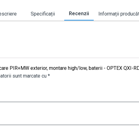
Recenzii
scriere
Specificații
Informații producă
iscare PIR+MW exterior, montare high/low, baterii - OPTEX QXI-R
atorii sunt marcate cu
*